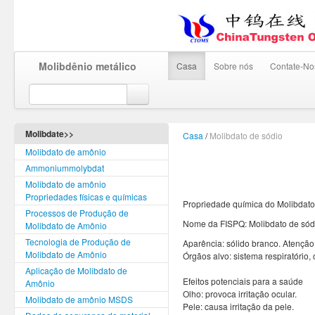
Molibdênio metálico
Casa
Sobre nós
Contate-No
Molibdate>>
Casa
/
Molibdato de sódio
Molibdato de amônio
Ammoniummolybdat
Molibdato de amônio
Propriedades físicas e químicas
Propriedade química do Molibdato
Processos de Produção de
Nome da FISPQ: Molibdato de sódi
Molibdato de Amônio
Tecnologia de Produção de
Aparência: sólido branco. Atenção! 
Molibdato de Amônio
Órgãos alvo: sistema respiratório, 
Aplicação de Molibdato de
Efeitos potenciais para a saúde
Amônio
Olho: provoca irritação ocular.
Molibdato de amônio MSDS
Pele: causa irritação da pele.