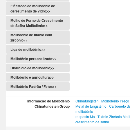
Eléctrodo de molibdênio de
derretimento de vidro>>
Molho de Forno de Crescimento
de Safira Molibdênio>>
Molibdênio de titânio com
zircónio>>
Liga de molibdênio>>
Molibdênio personalizado>>
Disilicidio de molibdênio>>
Molibdênio e agricultura>>
Molibdênio Padrão / Fatos>>
Informação do Molibdênio
Chinatungsten
|
Molibdênio Preço
Chinatungsten Group
Metal de tungstênio
|
Carboneto de
molibdênio
resposta Mo
|
Titânio Zircônio Mol
crescimento de safira