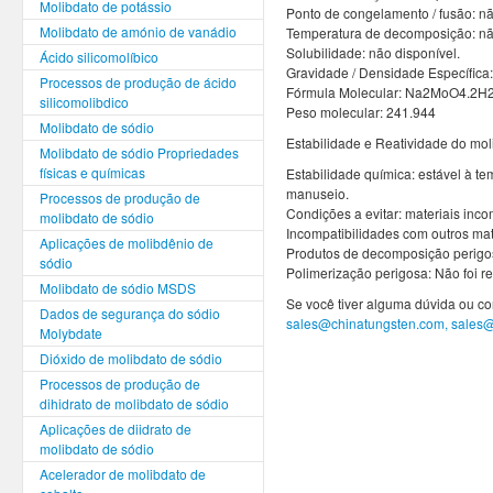
Molibdato de potássio
Ponto de congelamento / fusão: nã
Molibdato de amónio de vanádio
Temperatura de decomposição: não
Solubilidade: não disponível.
Ácido silicomolíbico
Gravidade / Densidade Específica:
Processos de produção de ácido
Fórmula Molecular: Na2MoO4.2H
silicomolibdico
Peso molecular: 241.944
Molibdato de sódio
Estabilidade e Reatividade do mol
Molibdato de sódio Propriedades
físicas e químicas
Estabilidade química: estável à 
manuseio.
Processos de produção de
Condições a evitar: materiais inco
molibdato de sódio
Incompatibilidades com outros mate
Aplicações de molibdênio de
Produtos de decomposição perigosos
sódio
Polimerização perigosa: Não foi re
Molibdato de sódio MSDS
Se você tiver alguma dúvida ou co
Dados de segurança do sódio
sales@chinatungsten.com, sales
Molybdate
Dióxido de molibdato de sódio
Processos de produção de
dihidrato de molibdato de sódio
Aplicações de diidrato de
molibdato de sódio
Acelerador de molibdato de