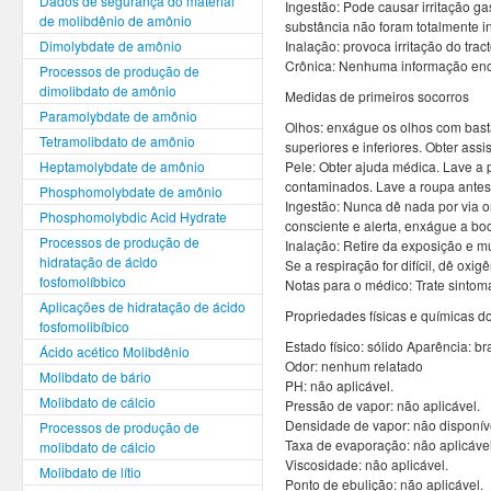
Dados de segurança do material
Ingestão: Pode causar irritação ga
de molibdênio de amônio
substância não foram totalmente i
Dimolybdate de amônio
Inalação: provoca irritação do tract
Crônica: Nenhuma informação enc
Processos de produção de
dimolibdato de amônio
Medidas de primeiros socorros
Paramolybdate de amônio
Olhos: enxágue os olhos com bast
Tetramolibdato de amônio
superiores e inferiores. Obter assi
Heptamolybdate de amônio
Pele: Obter ajuda médica. Lave a 
contaminados. Lave a roupa antes d
Phosphomolybdate de amônio
Ingestão: Nunca dê nada por via o
Phosphomolybdic Acid Hydrate
consciente e alerta, enxágue a boc
Processos de produção de
Inalação: Retire da exposição e mu
hidratação de ácido
Se a respiração for difícil, dê oxi
fosfomolíbbico
Notas para o médico: Trate sintom
Aplicações de hidratação de ácido
Propriedades físicas e químicas d
fosfomolibíbico
Estado físico: sólido Aparência: b
Ácido acético Molibdênio
Odor: nenhum relatado
Molibdato de bário
PH: não aplicável.
Molibdato de cálcio
Pressão de vapor: não aplicável.
Densidade de vapor: não disponív
Processos de produção de
Taxa de evaporação: não aplicável
molibdato de cálcio
Viscosidade: não aplicável.
Molibdato de lítio
Ponto de ebulição: não aplicável.