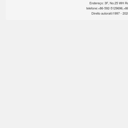
Endereço: 3F, No.25 WH Rd
telefone:+86-592-5129696,+8
Direito autoral©1997 -
202