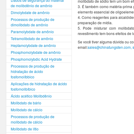
Dados de segurança do material
molibdato de sódio tem um bom efe
de molibdênio de amônio
3. É também como matéria-prima 
elemento essencial de oligoeleme
Dimolybdate de amônio
4. Como reagentes para alcalóides
Processos de produção de
preparação de mídia.
dimolibdato de amônio
5. Pode misturar com molibdat
Paramolybdate de amônio
revestimento tem bons efeitos de lu
Tetramolibdato de amônio
Se você tiver alguma dúvida ou co
Heptamolybdate de amônio
email:
sales@chinatungsten.com,
Phosphomolybdate de amônio
Phosphomolybdic Acid Hydrate
Processos de produção de
hidratação de ácido
fosfomolíbbico
Aplicações de hidratação de ácido
fosfomolibíbico
Ácido acético Molibdênio
Molibdato de bário
Molibdato de cálcio
Processos de produção de
molibdato de cálcio
Molibdato de lítio