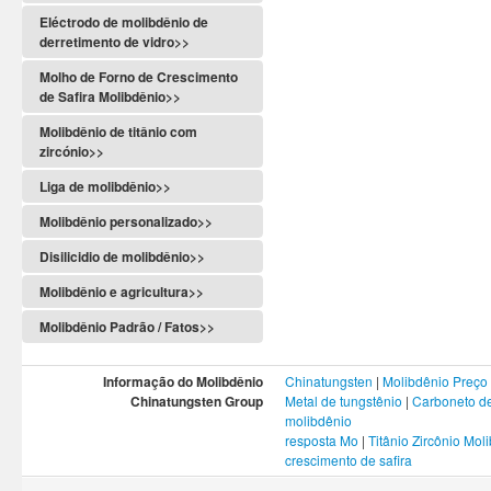
Eléctrodo de molibdênio de
derretimento de vidro>>
Molho de Forno de Crescimento
de Safira Molibdênio>>
Molibdênio de titânio com
zircónio>>
Liga de molibdênio>>
Molibdênio personalizado>>
Disilicidio de molibdênio>>
Molibdênio e agricultura>>
Molibdênio Padrão / Fatos>>
Informação do Molibdênio
Chinatungsten
|
Molibdênio Preço
Chinatungsten Group
Metal de tungstênio
|
Carboneto de
molibdênio
resposta Mo
|
Titânio Zircônio Mol
crescimento de safira