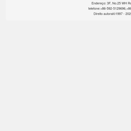
Endereço: 3F, No.25 WH Rd
telefone:+86-592-5129696,+8
Direito autoral©1997 -
202