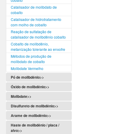
cobalto
Catalisador de molibdato de
cobalto
Catalisador de hidrotratamento
com molho de cobalto
Reação de sulfatação de
catalisador de molibdênio cobalto
Cobalto de molibdênio,
metanização tolerante ao enxofre
Métodos de produção de
molibdato de cobalto
Molibdate Vermelho
Pó de molibdênio>>
Óxido de molibdênio>>
Molibdate>>
Disulfureto de molibdênio>>
Arame de molibdênio>>
Haste de molibdênio / placa /
alvo>>