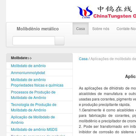
Molibdênio metálico
Casa
Sobre nós
Contate-No
Molibdate>>
Casa
/
Aplicações de molibdato de
Molibdato de amônio
Ammoniummolybdat
Aplic
Molibdato de amônio
Propriedades físicas e químicas
As aplicações de dihidrato de mo
Processos de Produção de
alcalóides de manufatura e out
Molibdato de Amônio
usadas para corantes, pigmento ve
Tecnologia de Produção de
e produção precipitante rápida.
Molibdato de Amônio
1.Geralmente é como alcalóides 
para fabricação de corantes, p
Aplicação de Molibdato de
molibdênio e precipitador de crom
Amônio
2. Pode ser transformado em ini
Molibdato de amônio MSDS
inibidor de corrosão do sistema