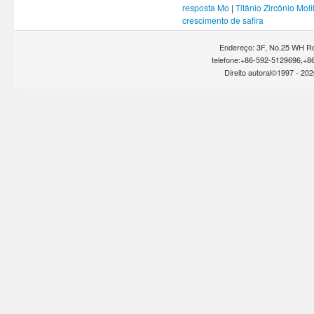
resposta Mo
|
Titânio Zircônio Mol
crescimento de safira
Endereço: 3F, No.25 WH Rd
telefone:+86-592-5129696,+8
Direito autoral©1997 -
202