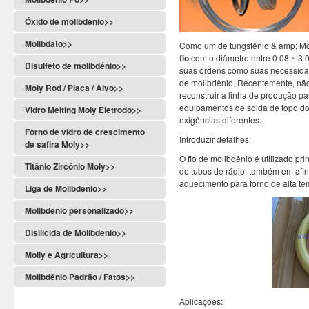
Óxido de molibdênio>>
Molibdato>>
Como um de tungstênio & amp; Moli
fio
com o diâmetro entre 0.08 ~ 
Disulfeto de molibdénio>>
suas ordens como suas necessidades
de molibdênio. Recentemente, não
Moly Rod / Placa / Alvo>>
reconstruir a linha de produção pa
equipamentos de solda de topo do 
Vidro Melting Moly Eletrodo>>
exigências diferentes.
Forno de vidro de crescimento
Introduzir detalhes:
de safira Moly>>
O fio de molibdênio é utilizado p
Titânio Zircônio Moly>>
de tubos de rádio, também em afin
aquecimento para forno de alta tem
Liga de Molibdênio>>
Molibdênio personalizado>>
Disilicida de Molibdênio>>
Molly e Agricultura>>
Molibdênio Padrão / Fatos>>
Aplicações: