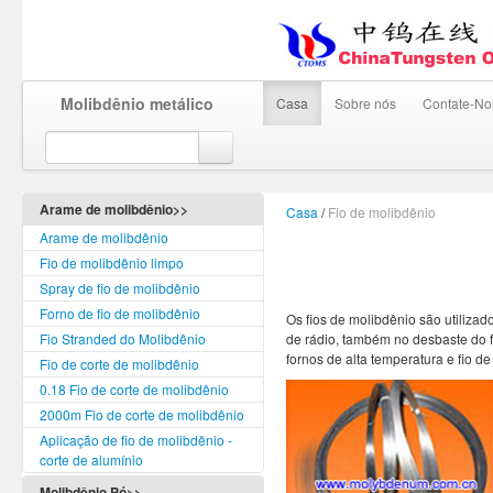
Molibdênio metálico
Casa
Sobre nós
Contate-No
Arame de molibdênio>>
Casa
/
Fio de molibdênio
Arame de molibdênio
Fio de molibdênio limpo
Spray de fio de molibdênio
Forno de fio de molibdênio
Os fios de molibdênio são utiliza
Fio Stranded do Molibdênio
de rádio, também no desbaste do 
fornos de alta temperatura e fio de
Fio de corte de molibdênio
0.18 Fio de corte de molibdênio
2000m Fio de corte de molibdênio
Aplicação de fio de molibdênio -
corte de alumínio
Molibdênio Pó>>