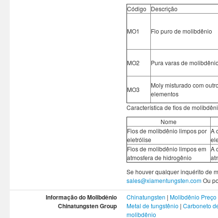
Código
Descrição
MO1
Fio puro de molibdênio
MO2
Pura varas de molibdêni
Moly misturado com outr
MO3
elementos
Característica de fios de molibdên
Nome
Fios de molibdênio limpos por
A 
eletrólise
ele
Fios de molibdênio limpos em
A 
atmosfera de hidrogênio
at
Se houver qualquer inquérito de m
sales@xiamentungsten.com
Ou po
Informação do Molibdênio
Chinatungsten
|
Molibdênio Preço
Chinatungsten Group
Metal de tungstênio
|
Carboneto de
molibdênio