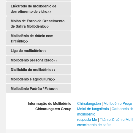
Eléctrodo de molibdênio de
derretimento de vidro>>
Molho de Forno de Crescimento
de Safira Molibdênio>>
Molibdênio de titânio com
zircónio>>
Liga de molibdênio>>
Molibdênio personalizado>>
Disilicidio de molibdênio>>
Molibdênio e agricultura>>
Molibdênio Padrão / Fatos>>
Informação do Molibdênio
Chinatungsten
|
Molibdênio Preço
Chinatungsten Group
Metal de tungstênio
|
Carboneto de
molibdênio
resposta Mo
|
Titânio Zircônio Mol
crescimento de safira