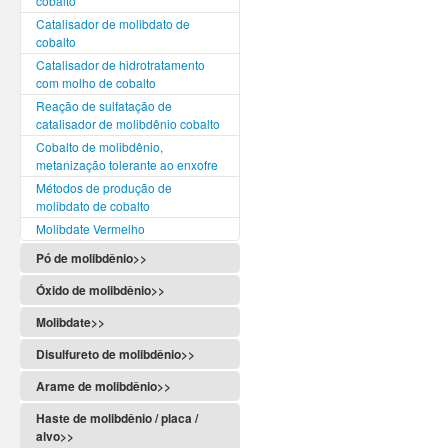
cobalto
Catalisador de molibdato de
cobalto
Catalisador de hidrotratamento
com molho de cobalto
Reação de sulfatação de
catalisador de molibdênio cobalto
Cobalto de molibdênio,
metanização tolerante ao enxofre
Métodos de produção de
molibdato de cobalto
Molibdate Vermelho
Pó de molibdênio>>
Óxido de molibdênio>>
Molibdate>>
Disulfureto de molibdênio>>
Arame de molibdênio>>
Haste de molibdênio / placa /
alvo>>