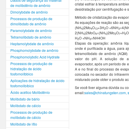
Dados de segurança do material
cristal esfriar à temperatura ambie
de molibdênio de amônio
desidratação por centrifugação e
Dimolybdate de amônio
Método de cristalização da evapo
Processos de produção de
As equações de reação são as seg
dimolibdato de amônio
(NH
)2Mo
O
+3H
O +6NH
=4(N
4
4
13
2
3
Paramolybdate de amônio
2(NH
)2MoO
=(NH
)2Mo
O
+H
O
4
4
4
2
7
2
Tetramolibdato de amônio
H
O +NH
=NH4OH
2
3
Etapas da operação: amônia líqu
Heptamolybdate de amônio
onde é purificada a água, para aj
Phosphomolybdate de amônio
tetramolibdato de amônio (AQM)
Phosphomolybdic Acid Hydrate
valor do pH. A solução de ali
Processos de produção de
evaporador, após um período de e
hidratação de ácido
A e no final do processo de eva
fosfomolíbbico
colocada no secador do infraverm
misturado pode obter o produto a
Aplicações de hidratação de ácido
fosfomolibíbico
Se você tiver alguma dúvida ou co
Ácido acético Molibdênio
email:
sales@chinatungsten.com,
Molibdato de bário
Molibdato de cálcio
Processos de produção de
molibdato de cálcio
Molibdato de lítio