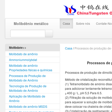
Molibdênio metálico
Casa
Sobre nós
Contate-No
Molibdate>>
Casa
/
Processos de produção de 
Molibdato de amônio
Ammoniummolybdat
Processos de 
Molibdato de amônio
Propriedades físicas e químicas
Processos de produção de dimoli
Processos de Produção de
Método de cristalização reconstitu
Molibdato de Amônio
(1) Tetramolibdato de amónio diss
Tecnologia de Produção de
para adicionar lentamente tetram
Molibdato de Amônio
400 g / L, pH 5,5 Para 6.5.
3
Aplicação de Molibdato de
(2) Filtração da solução de molibd
Amônio
para aquecer a solução de molibdat
Molibdato de amônio MSDS
deve colocar na chaleira de cristal
(3) Cristalização de resfriamento: