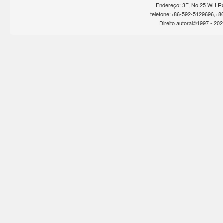
Endereço: 3F, No.25 WH Rd
telefone:+86-592-5129696,+8
Direito autoral©1997 -
202