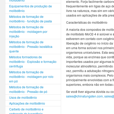
molibdênio
elemento. Forja facilmente carbone
Equipamentos de produção de
frequentemente em ligas de aço de
molibdênio
livre na natureza, mas sim em vár
usados em aplicações de alta pres
Métodos de formação de
molibdênio - fundição de pasta
Características do molibdênio
Métodos de formação de
A maioria dos compostos de molib
molibdênio - moldagem por
de molibdato MoO2-4 é solúvel e 
injeção
estiverem em contato com oxigêni
Métodos de formação de
liberação de oxigênio no início d
molibdênio - Pressão isostática
em uma forma solúvel nos primeir
quente
organismos unicelulares. Esta seqü
Métodos formadores de
vida, porque as enzimas que cont
molibdênio - Explosão e formação
importantes usados por algumas ba
centrífuga
molecular atmosférico, permitindo a
vez, permitiu a adubação nitroge
Métodos de formação de
organismos mais complexos. Pelo
molibdênio - moldagem por rolo
principalmente envolvidas com a 
em pó
superiores, embora não em todas a
Métodos de formação de
molibdênio - Pressão de pó
Se você tiver alguma dúvida ou co
sales@chinatungsten.com, sales
Usos de molibdênio
Aplicações de molibdênio
Carbeto de molibdênio e
carboneto de tungstênio