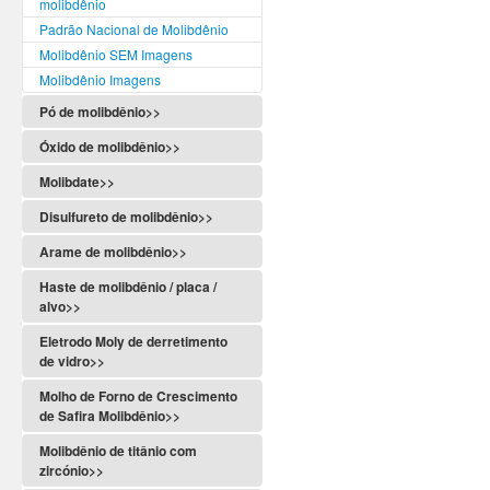
molibdênio
Padrão Nacional de Molibdênio
Molibdênio SEM Imagens
Molibdênio Imagens
Pó de molibdênio>>
Óxido de molibdênio>>
Molibdate>>
Disulfureto de molibdênio>>
Arame de molibdênio>>
Haste de molibdênio / placa /
alvo>>
Eletrodo Moly de derretimento
de vidro>>
Molho de Forno de Crescimento
de Safira Molibdênio>>
Molibdênio de titânio com
zircónio>>