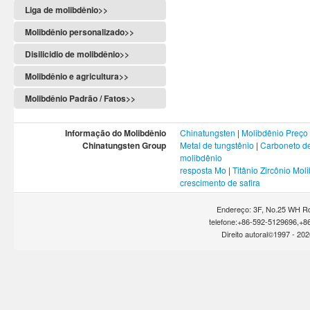
Liga de molibdênio>>
Molibdênio personalizado>>
Disilicidio de molibdênio>>
Molibdênio e agricultura>>
Molibdênio Padrão / Fatos>>
Informação do Molibdênio
Chinatungsten
|
Molibdênio Preço
Chinatungsten Group
Metal de tungstênio
|
Carboneto de
molibdênio
resposta Mo
|
Titânio Zircônio Mol
crescimento de safira
Endereço: 3F, No.25 WH Rd
telefone:+86-592-5129696,+8
Direito autoral©1997 -
202