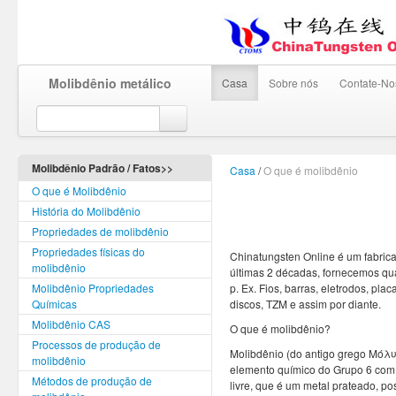
Molibdênio metálico
Casa
Sobre nós
Contate-No
Molibdênio Padrão / Fatos>>
Casa
/
O que é molibdênio
O que é Molibdênio
História do Molibdênio
Propriedades de molibdênio
Propriedades físicas do
Chinatungsten Online é um fabrica
molibdênio
últimas 2 décadas, fornecemos qua
Molibdênio Propriedades
p. Ex. Fios, barras, eletrodos, plac
Químicas
discos, TZM e assim por diante.
Molibdênio CAS
O que é molibdênio?
Processos de produção de
Molibdênio (do antigo grego Μόλυ
molibdênio
elemento químico do Grupo 6 com
Métodos de produção de
livre, que é um metal prateado, po