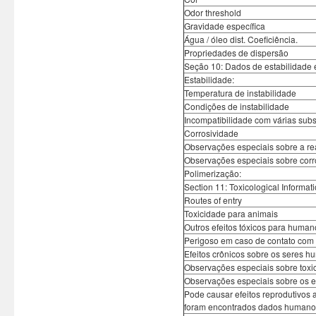
Odor threshold
Gravidade específica
Água / óleo dist. Coeficiência.
Propriedades de dispersão
Seção 10: Dados de estabilidade e
Estabilidade:
Temperatura de instabilidade
Condições de instabilidade
Incompatibilidade com várias sub
Corrosividade
Observações especiais sobre a re
Observações especiais sobre corr
Polimerização:
Section 11: Toxicological Informat
Routes of entry
Toxicidade para animais
Outros efeitos tóxicos para human
Perigoso em caso de contato com a p
Efeitos crônicos sobre os seres 
Observações especiais sobre toxi
Observações especiais sobre os e
Pode causar efeitos reprodutivos
foram encontrados dados humano