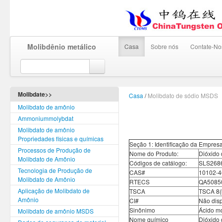
Molibdênio metálico
Casa
Sobre nós
Contate-No
Molibdate>>
Casa
/
Molibdato de sódio MSDS
Molibdato de amônio
Ammoniummolybdat
Molibdato de amônio
Propriedades físicas e químicas
Seção 1: Identificação da Empres
Processos de Produção de
Nome do Produto:
Dióxido 
Molibdato de Amônio
Códigos de catálogo:
SLS268
Tecnologia de Produção de
CAS#
10102-4
Molibdato de Amônio
RTECS
QA5085
Aplicação de Molibdato de
TSCA
TSCA 8(b
Amônio
CI#
Não disp
Sinônimo
Ácido mo
Molibdato de amônio MSDS
Nome químico
Dióxido 