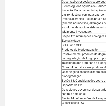
Observações especiais sobre outr
Efeitos Agudos Agudos de Saúde: P
Inalação: Pode causar irritação das
gastrointestinal com náuseas, vôm
Potencial crónico Efeitos para a 
(anemia normocítica, alterações n
estruturas de apoio e sistema urin
totalmente Investigado.
Seção 12: Informações ecológicas
Ecotoxicidade
BOD5 and COD
Produtos de biodegradação
Possivelmente, produtos de degra
de degradação de longo prazo pod
Toxicidade dos produtos de biod
O produto em si e seus produtos 
Observações especiais sobre os p
biodegradação
Seção 13: Considerações sobre d
Depósito de lixo:
Os resíduos devem ser descartado
controle ambiental
Seção 14: Informações de transpo
Classificação DOT