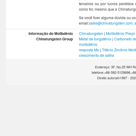
terceiros ou por lucros perdidos
como for, mesmo que a Chinatungs
Se você tiver alguma dúvida ou co
email:
sales@chinatungsten.com,
Informação do Molibdênio
Chinatungsten
|
Molibdênio Preço
Chinatungsten Group
Metal de tungstênio
|
Carboneto de
molibdênio
resposta Mo
|
Titânio Zircônio Mol
crescimento de safira
Endereço: 3F, No.25 WH Rd
telefone:+86-592-5129696,+8
Direito autoral©1997 -
202