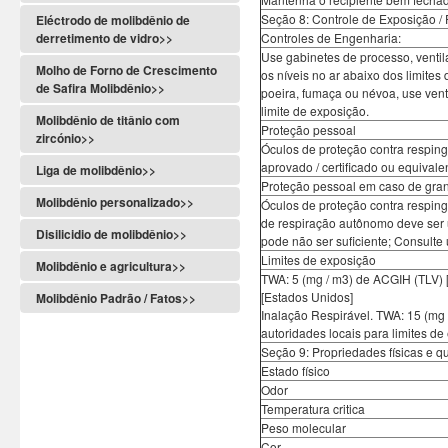
Seção 8: Controle de Exposição /
Eléctrodo de molibdênio de
derretimento de vidro>>
Controles de Engenharia:
Use gabinetes de processo, ventil
Molho de Forno de Crescimento
os níveis no ar abaixo dos limit
de Safira Molibdênio>>
poeira, fumaça ou névoa, use ven
limite de exposição.
Molibdênio de titânio com
Proteção pessoal
zircónio>>
Óculos de proteção contra resping
aprovado / certificado ou equivale
Liga de molibdênio>>
Proteção pessoal em caso de gra
Molibdênio personalizado>>
Óculos de proteção contra resping
de respiração autônomo deve ser u
Disilicidio de molibdênio>>
pode não ser suficiente; Consulte
Limites de exposição
Molibdênio e agricultura>>
TWA: 5 (mg / m3) de ACGIH (TLV) 
[Estados Unidos]
Molibdênio Padrão / Fatos>>
Inalação Respirável. TWA: 15 (mg 
autoridades locais para limites de
Seção 9: Propriedades físicas e q
Estado físico
Odor
Temperatura critica
Peso molecular
Cor