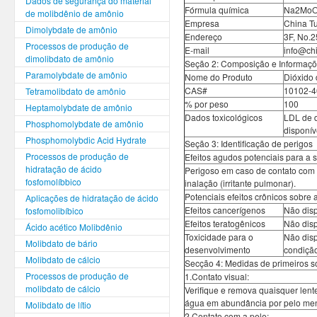
Dados de segurança do material
Fórmula química
Na2MoO
de molibdênio de amônio
Empresa
China Tu
Dimolybdate de amônio
Endereço
3F, No.2
Processos de produção de
E-mail
info@ch
dimolibdato de amônio
Seção 2: Composição e Informaçõ
Paramolybdate de amônio
Nome do Produto
Dióxido 
CAS#
10102-4
Tetramolibdato de amônio
% por peso
100
Heptamolybdate de amônio
Dados toxicológicos
LDL de d
Phosphomolybdate de amônio
disponív
Phosphomolybdic Acid Hydrate
Seção 3: Identificação de perigos
Processos de produção de
Efeitos agudos potenciais para a 
hidratação de ácido
Perigoso em caso de contato com a p
fosfomolíbbico
inalação (irritante pulmonar).
Potenciais efeitos crônicos sobre 
Aplicações de hidratação de ácido
Efeitos cancerígenos
Não dis
fosfomolibíbico
Efeitos teratogênicos
Não disp
Ácido acético Molibdênio
Toxicidade para o
Não disp
Molibdato de bário
desenvolvimento
condiçã
Molibdato de cálcio
Secção 4: Medidas de primeiros s
Processos de produção de
1.Contato visual:
molibdato de cálcio
Verifique e remova quaisquer lent
água em abundância por pelo men
Molibdato de lítio
2.Contato com a pele: