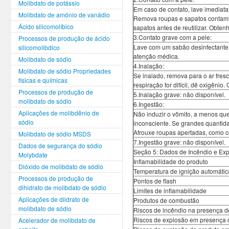
Molibdato de potássio
Em caso de contato, lave imediata
Molibdato de amónio de vanádio
Remova roupas e sapatos contamin
Ácido silicomolíbico
sapatos antes de reutilizar. Obte
3.Contato grave com a pele:
Processos de produção de ácido
Lave com um sabão desinfectante 
silicomolibdico
atenção médica.
Molibdato de sódio
4.Inalação:
Molibdato de sódio Propriedades
Se inalado, remova para o ar fresco
físicas e químicas
respiração for difícil, dê oxigêni
Processos de produção de
5.Inalação grave: não disponível.
molibdato de sódio
6.Ingestão:
Aplicações de molibdênio de
Não induzir o vômito, a menos qu
sódio
inconsciente. Se grandes quantid
Afrouxe roupas apertadas, como col
Molibdato de sódio MSDS
7.Ingestão grave: não disponível.
Dados de segurança do sódio
Seção 5: Dados de Incêndio e Ex
Molybdate
Inflamabilidade do produto
Dióxido de molibdato de sódio
Temperatura de ignição automátic
Processos de produção de
Pontos de flash
dihidrato de molibdato de sódio
Limites de inflamabilidade
Aplicações de diidrato de
Produtos de combustão
molibdato de sódio
Riscos de incêndio na presença d
Riscos de explosão em presença d
Acelerador de molibdato de