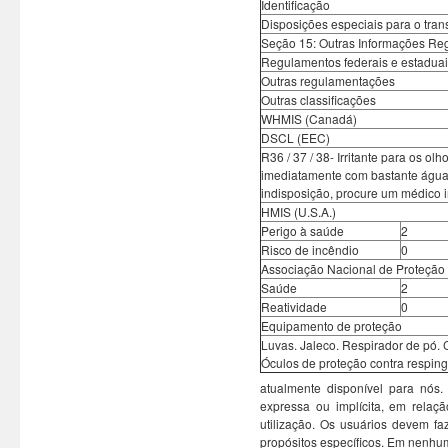
Identificação
Disposições especiais para o tran
Seção 15: Outras Informações Reg
Regulamentos federais e estadua
Outras regulamentações
Outras classificações
WHMIS (Canadá)
DSCL (EEC)
R36 / 37 / 38- Irritante para os ol
imediatamente com bastante água
indisposição, procure um médico i
HMIS (U.S.A.)
Perigo à saúde
2
Risco de incêndio
0
Associação Nacional de Proteção 
Saúde
2
Reatividade
0
Equipamento de proteção
Luvas. Jaleco. Respirador de pó. C
Óculos de proteção contra resping
atualmente disponível para nós.
expressa ou implícita, em relaç
utilização. Os usuários devem f
propósitos específicos. Em nenhu