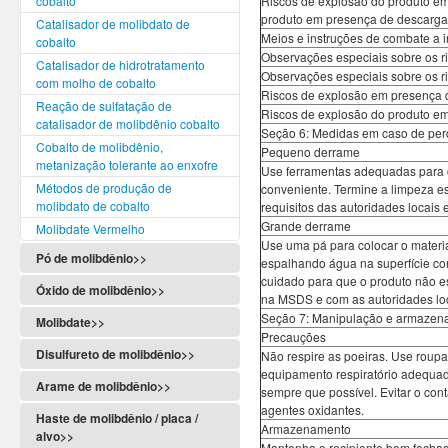
cobalto
Riscos de explosão do produto em
produto em presença de descarga e
Catalisador de molibdato de
Meios e instruções de combate a 
cobalto
Observações especiais sobre os r
Catalisador de hidrotratamento
Observações especiais sobre os r
com molho de cobalto
Riscos de explosão em presença 
Reação de sulfatação de
Riscos de explosão do produto em
catalisador de molibdênio cobalto
Seção 6: Medidas em caso de per
Cobalto de molibdênio,
Pequeno derrame
metanização tolerante ao enxofre
Use ferramentas adequadas para c
Métodos de produção de
conveniente. Termine a limpeza e
molibdato de cobalto
requisitos das autoridades locais 
Grande derrame
Molibdate Vermelho
Use uma pá para colocar o materia
Pó de molibdênio>>
espalhando água na superfície co
cuidado para que o produto não e
Óxido de molibdênio>>
na MSDS e com as autoridades loc
Seção 7: Manipulação e armazen
Molibdate>>
Precauções
Disulfureto de molibdênio>>
Não respire as poeiras. Use roupa
equipamento respiratório adequado
Arame de molibdênio>>
sempre que possível. Evitar o con
agentes oxidantes.
Haste de molibdênio / placa /
Armazenamento
alvo>>
Mantenha o recipiente bem fechad