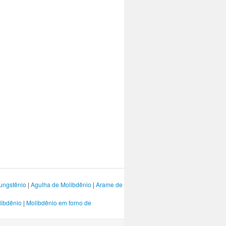
ungstênio
|
Agulha de Molibdênio
|
Arame de
libdênio
|
Molibdênio em forno de