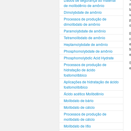
Dados de segurança do material
m
de molibdênio de amônio
t
Dimolybdate de amônio
Processos de produção de
p
dimolibdato de amônio
o
Paramolybdate de amônio
Tetramolibdato de amônio
c
e
Heptamolybdate de amônio
t
Phosphomolybdate de amônio
e
Phosphomolybdic Acid Hydrate
S
Processos de produção de
e
hidratação de ácido
fosfomolíbbico
Aplicações de hidratação de ácido
fosfomolibíbico
Ácido acético Molibdênio
Molibdato de bário
Molibdato de cálcio
Processos de produção de
molibdato de cálcio
Molibdato de lítio