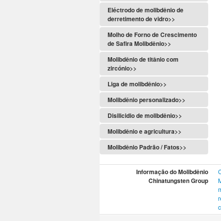
Eléctrodo de molibdênio de
derretimento de vidro>>
Molho de Forno de Crescimento
de Safira Molibdênio>>
Molibdênio de titânio com
zircónio>>
Liga de molibdênio>>
Molibdênio personalizado>>
Disilicidio de molibdênio>>
Molibdênio e agricultura>>
Molibdênio Padrão / Fatos>>
Informação do Molibdênio
Chinatungsten Group
M
c