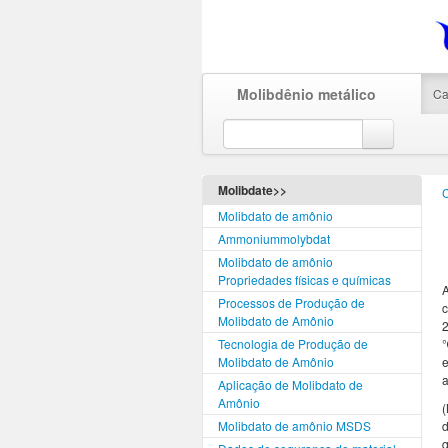
Molibdênio metálico
Ca
Molibdate>>
Molibdato de amônio
Ammoniummolybdat
Molibdato de amônio
Propriedades físicas e químicas
A
Processos de Produção de
c
Molibdato de Amônio
2
Tecnologia de Produção de
℃
Molibdato de Amônio
a
Aplicação de Molibdato de
Amônio
Molibdato de amônio MSDS
d