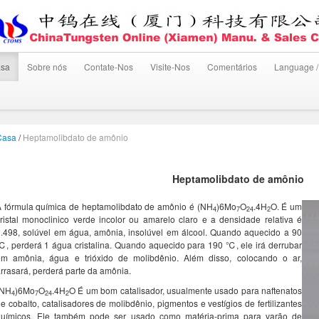
sa
Sobre nós
Contate-Nos
Visite-Nos
Comentários
Language /
Casa
/
Heptamolibdato de amônio
Heptamolibdato de amônio
 fórmula química de heptamolibdato de amônio é (NH
)6Mo
O
.4H
O. É um
4
7
24
2
ristal monoclinico verde incolor ou amarelo claro e a densidade relativa é
.498, solúvel em água, amônia, insolúvel em álcool. Quando aquecido a 90
, perderá 1 água cristalina. Quando aquecido para 190 ℃, ele irá derrubar
em amônia, água e trióxido de molibdênio. Além disso, colocando o ar,
rrasará, perderá parte da amônia.
(NH
)6Mo
O
.4H
O É um bom catalisador, usualmente usado para naftenatos
4
7
24
2
e cobalto, catalisadores de molibdênio, pigmentos e vestígios de fertilizantes
químicos. Ele também pode ser usado como matéria-prima para varão de