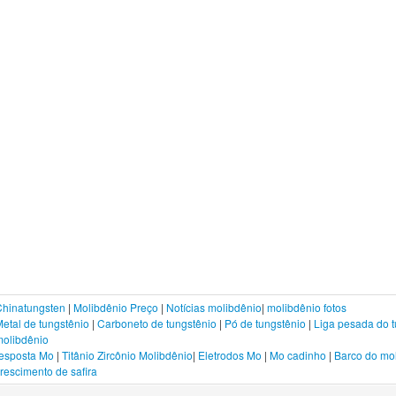
Chinatungsten
|
Molibdênio Preço
|
Notícias molibdênio
|
molibdênio fotos
etal de tungstênio
|
Carboneto de tungstênio
|
Pó de tungstênio
|
Liga pesada do t
molibdênio
resposta Mo
|
Titânio Zircônio Molibdênio
|
Eletrodos Mo
|
Mo cadinho
|
Barco do mo
rescimento de safira