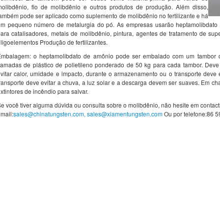
olibdênio, fio de molibdênio e outros produtos de produção. Além disso,
ambém pode ser aplicado como suplemento de molibdênio no fertilizante e há
um pequeno número de metalurgia do pó. As empresas usarão heptamolibdato d
ara catalisadores, metais de molibdênio, pintura, agentes de tratamento de supe
ligoelementos Produção de fertilizantes.
Embalagem: o heptamolibdato de amônio pode ser embalado com um tambor de
amadas de plástico de polietileno ponderado de 50 kg para cada tambor. Deve
vitar calor, umidade e impacto, durante o armazenamento ou o transporte deve 
ransporte deve evitar a chuva, a luz solar e a descarga devem ser suaves. Em ch
xtintores de incêndio para salvar.
e você tiver alguma dúvida ou consulta sobre o molibdênio, não hesite em contact
mail:
sales@chinatungsten.com, sales@xiamentungsten.com
Ou por telefone:86 