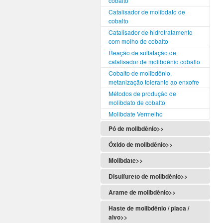
cobalto
Catalisador de molibdato de
cobalto
Catalisador de hidrotratamento
com molho de cobalto
Reação de sulfatação de
catalisador de molibdênio cobalto
Cobalto de molibdênio,
metanização tolerante ao enxofre
Métodos de produção de
molibdato de cobalto
Molibdate Vermelho
Pó de molibdênio>>
Óxido de molibdênio>>
Molibdate>>
Disulfureto de molibdênio>>
Arame de molibdênio>>
Haste de molibdênio / placa /
alvo>>