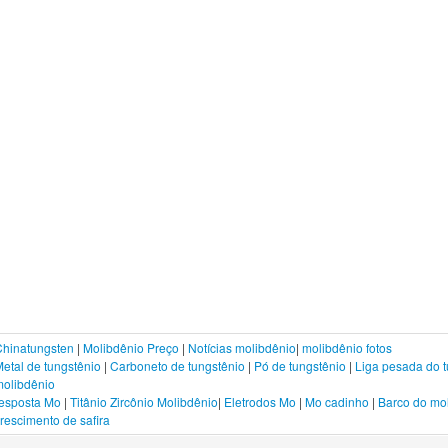
Chinatungsten
|
Molibdênio Preço
|
Notícias molibdênio
|
molibdênio fotos
etal de tungstênio
|
Carboneto de tungstênio
|
Pó de tungstênio
|
Liga pesada do t
molibdênio
resposta Mo
|
Titânio Zircônio Molibdênio
|
Eletrodos Mo
|
Mo cadinho
|
Barco do mo
rescimento de safira