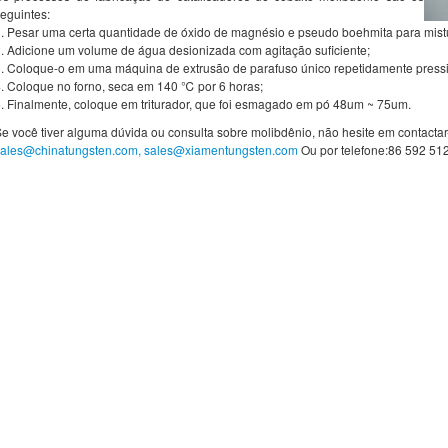
eguintes:
. Pesar uma certa quantidade de óxido de magnésio e pseudo boehmita para mistu
. Adicione um volume de água desionizada com agitação suficiente;
. Coloque-o em uma máquina de extrusão de parafuso único repetidamente press
. Coloque no forno, seca em 140 ℃ por 6 horas;
. Finalmente, coloque em triturador, que foi esmagado em pó 48um ~ 75um.
e você tiver alguma dúvida ou consulta sobre molibdênio, não hesite em contactar
sales@chinatungsten.com, sales@xiamentungsten.com
Ou por telefone:86 592 51