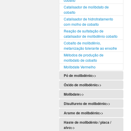
cobalto
Catalisador de molibdato de
cobalto
Catalisador de hidrotratamento
com molho de cobalto
Reação de sulfatação de
catalisador de molibdênio cobalto
Cobalto de molibdênio,
metanização tolerante ao enxofre
Métodos de produção de
molibdato de cobalto
Molibdate Vermelho
Pó de molibdênio>>
Óxido de molibdênio>>
Molibdate>>
Disulfureto de molibdênio>>
Arame de molibdênio>>
Haste de molibdênio / placa /
alvo>>