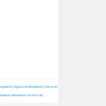
ungstênio
|
Agulha de Molibdênio
|
Arame de
libdênio
|
Molibdênio em forno de