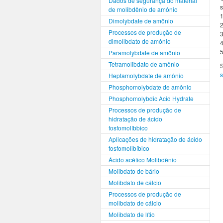
Dados de segurança do material
s
de molibdênio de amônio
1
Dimolybdate de amônio
2
Processos de produção de
3
dimolibdato de amônio
4
5
Paramolybdate de amônio
Tetramolibdato de amônio
S
Heptamolybdate de amônio
Phosphomolybdate de amônio
Phosphomolybdic Acid Hydrate
Processos de produção de
hidratação de ácido
fosfomolíbbico
Aplicações de hidratação de ácido
fosfomolibíbico
Ácido acético Molibdênio
Molibdato de bário
Molibdato de cálcio
Processos de produção de
molibdato de cálcio
Molibdato de lítio