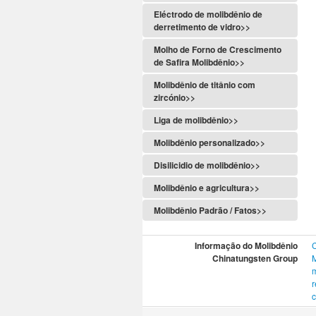
Eléctrodo de molibdênio de
derretimento de vidro>>
Molho de Forno de Crescimento
de Safira Molibdênio>>
Molibdênio de titânio com
zircónio>>
Liga de molibdênio>>
Molibdênio personalizado>>
Disilicidio de molibdênio>>
Molibdênio e agricultura>>
Molibdênio Padrão / Fatos>>
Informação do Molibdênio
Chinatungsten Group
M
c