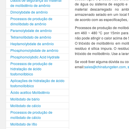
Dados de segurança do material
de água ou sistema de esgoto e 
de molibdênio de amônio
material descarregado no ambi
Dimolybdate de amônio
armazenado selado em um local f
Processos de produção de
de acordo com as especificações
dimolibdato de amônio
Processos de produção de molibdat
Paramolybdate de amônio
em 460 ~ 480 ℃ por 15min para de
Tetramolibdato de amônio
não pode atingir o calor acima de
O trióxido de molibdênio em molib
Heptamolybdate de amônio
resíduo é sílica impura. O resíduo
Phosphomolybdate de amônio
trióxido de molibdênio. Use a lara
Phosphomolybdic Acid Hydrate
Se você tiver alguma dúvida ou co
Processos de produção de
email:
sales@chinatungsten.com,
hidratação de ácido
fosfomolíbbico
Aplicações de hidratação de ácido
fosfomolibíbico
Ácido acético Molibdênio
Molibdato de bário
Molibdato de cálcio
Processos de produção de
molibdato de cálcio
Molibdato de lítio