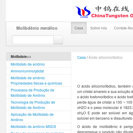
Molibdênio metálico
Casa
Sobre nós
Contate-No
Molibdate>>
Casa
/
Ácido silicomolíbdico
Molibdato de amônio
Ammoniummolybdat
Molibdato de amônio
Propriedades físicas e químicas
O ácido silicomolíbdico, também 
Processos de Produção de
um cristal amarelo e sua solução 
Molibdato de Amônio
o ácido fosfomolíbdico e ácido fos
Tecnologia de Produção de
perde água de cristal a 100 ~ 10
Molibdato de Amônio
xH2O e o peso molecular é 1823.3
xH
O E pode ser solúvel em águ
Aplicação de Molibdato de
2
solúvel em benzeno e dissulfureto
Amônio
Molibdato de amônio MSDS
O ácido de molibdênio é perig
descarregue o produto não diluíd