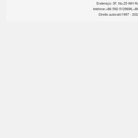
Endereço: 3F, No.25 WH Rd
telefone:+86-592-5129696,+8
Direito autoral©1997 -
202