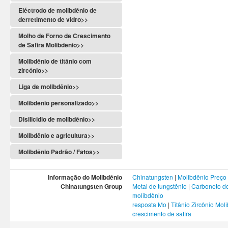
Eléctrodo de molibdênio de
derretimento de vidro>>
Molho de Forno de Crescimento
de Safira Molibdênio>>
Molibdênio de titânio com
zircónio>>
Liga de molibdênio>>
Molibdênio personalizado>>
Disilicidio de molibdênio>>
Molibdênio e agricultura>>
Molibdênio Padrão / Fatos>>
Informação do Molibdênio
Chinatungsten
|
Molibdênio Preço
Chinatungsten Group
Metal de tungstênio
|
Carboneto de
molibdênio
resposta Mo
|
Titânio Zircônio Mol
crescimento de safira