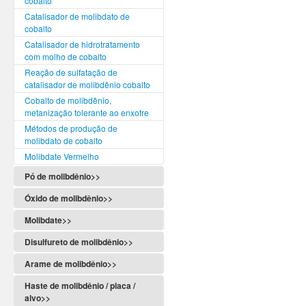
cobalto
Catalisador de molibdato de
cobalto
Catalisador de hidrotratamento
com molho de cobalto
Reação de sulfatação de
catalisador de molibdênio cobalto
Cobalto de molibdênio,
metanização tolerante ao enxofre
Métodos de produção de
molibdato de cobalto
Molibdate Vermelho
Pó de molibdênio>>
Óxido de molibdênio>>
Molibdate>>
Disulfureto de molibdênio>>
Arame de molibdênio>>
Haste de molibdênio / placa /
alvo>>