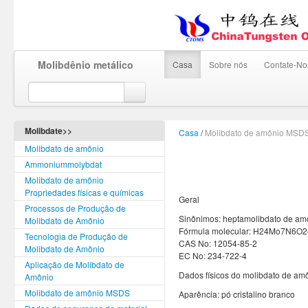
Molibdênio metálico
Casa
Sobre nós
Contate-No
Molibdate>>
Casa
/
Molibdato de amônio MSD
Molibdato de amônio
Ammoniummolybdat
Molibdato de amônio
Propriedades físicas e químicas
Geral
Processos de Produção de
Sinônimos: heptamolibdato de am
Molibdato de Amônio
Fórmula molecular: H24Mo7N6O2
Tecnologia de Produção de
CAS No: 12054-85-2
Molibdato de Amônio
EC No: 234-722-4
Aplicação de Molibdato de
Dados físicos do molibdato de am
Amônio
Molibdato de amônio MSDS
Aparência: pó cristalino branco