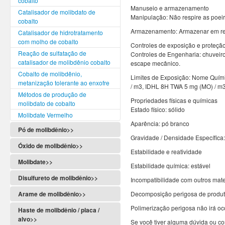
cobalto
Manuseio e armazenamento
Catalisador de molibdato de
Manipulação: Não respire as poeira
cobalto
Armazenamento: Armazenar em rec
Catalisador de hidrotratamento
com molho de cobalto
Controles de exposição e proteçã
Reação de sulfatação de
Controles de Engenharia: chuveir
catalisador de molibdênio cobalto
escape mecânico.
Cobalto de molibdênio,
Limites de Exposição: Nome Quím
metanização tolerante ao enxofre
/ m3, IDHL 8H TWA 5 mg (MO) / m
Métodos de produção de
Propriedades físicas e químicas
molibdato de cobalto
Estado físico: sólido
Molibdate Vermelho
Aparência: pó branco
Pó de molibdênio>>
Gravidade / Densidade Específica
Óxido de molibdênio>>
Estabilidade e reatividade
Molibdate>>
Estabilidade química: estável
Disulfureto de molibdênio>>
Incompatibilidade com outros mater
Arame de molibdênio>>
Decomposição perigosa de produto
Polimerização perigosa não irá oco
Haste de molibdênio / placa /
alvo>>
Se você tiver alguma dúvida ou co