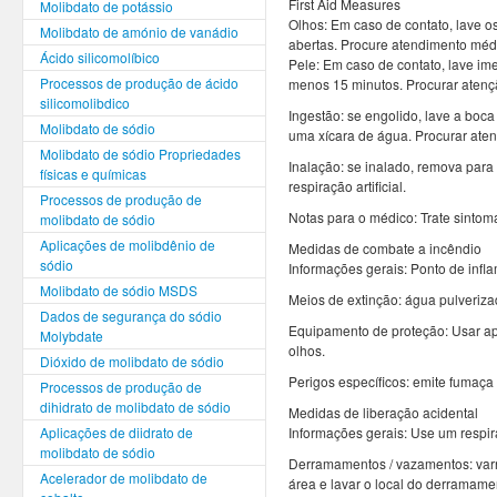
First Aid Measures
Molibdato de potássio
Olhos: Em caso de contato, lave 
Molibdato de amónio de vanádio
abertas. Procure atendimento méd
Ácido silicomolíbico
Pele: Em caso de contato, lave im
Processos de produção de ácido
menos 15 minutos. Procurar atenç
silicomolibdico
Ingestão: se engolido, lave a boca
Molibdato de sódio
uma xícara de água. Procurar ate
Molibdato de sódio Propriedades
Inalação: se inalado, remova para o
físicas e químicas
respiração artificial.
Processos de produção de
Notas para o médico: Trate sintom
molibdato de sódio
Aplicações de molibdênio de
Medidas de combate a incêndio
sódio
Informações gerais: Ponto de infla
Molibdato de sódio MSDS
Meios de extinção: água pulveriz
Dados de segurança do sódio
Equipamento de proteção: Usar apa
Molybdate
olhos.
Dióxido de molibdato de sódio
Perigos específicos: emite fumaça
Processos de produção de
dihidrato de molibdato de sódio
Medidas de liberação acidental
Aplicações de diidrato de
Informações gerais: Use um respir
molibdato de sódio
Derramamentos / vazamentos: varre
Acelerador de molibdato de
área e lavar o local do derramamen