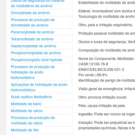
Dados de segurança do material
Estabilidade do molibdato de amô
de molibdênio de amônio
Estável. Incompativel com ácidos f
Dimolybdate de amônio
Toxicologia do molibdato de amôn
Processos de produção de
Olho, pele e irritação respiratória.
dimolibdato de amônio
Paramolybdate de amônio
Proteção pessoal molibdato de a
Tetramolibdato de amônio
Óculos e luvas de segurança. Ven
Heptamolybdate de amônio
Composição do molibdato de amó
Phosphomolybdate de amônio
Nome do Componente: Molibdato
Phosphomolybdic Acid Hydrate
CAS#:13106-76-8
Processos de produção de
EINECS/ELINCS:236-031-3
hidratação de ácido
Por cento:>99.9%
fosfomolíbbico
Identificação de perigo de molibd
Aplicações de hidratação de ácido
Visão geral da emergência: Irritante
fosfomolibíbico
Ácido acético Molibdênio
Olho: provoca irritação ocular.
Molibdato de bário
Pele: causa irritação da pele.
Molibdato de cálcio
Ingestão: Pode ser nocivo se inger
Processos de produção de
Inalação: Pode ser prejudicial se i
molibdato de cálcio
propriedades químicas, físicas e 
Molibdato de lítio