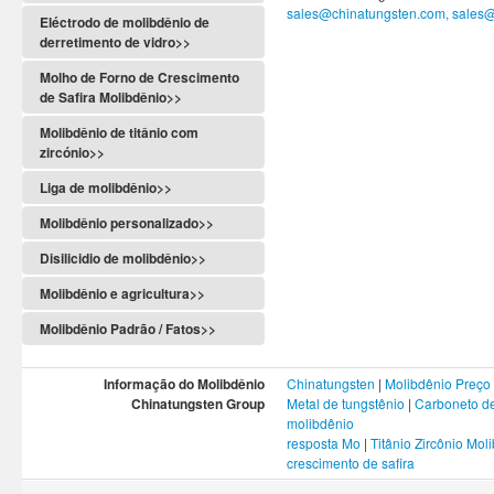
sales@chinatungsten.com, sales
Eléctrodo de molibdênio de
derretimento de vidro>>
Molho de Forno de Crescimento
de Safira Molibdênio>>
Molibdênio de titânio com
zircónio>>
Liga de molibdênio>>
Molibdênio personalizado>>
Disilicidio de molibdênio>>
Molibdênio e agricultura>>
Molibdênio Padrão / Fatos>>
Informação do Molibdênio
Chinatungsten
|
Molibdênio Preço
Chinatungsten Group
Metal de tungstênio
|
Carboneto de
molibdênio
resposta Mo
|
Titânio Zircônio Mol
crescimento de safira