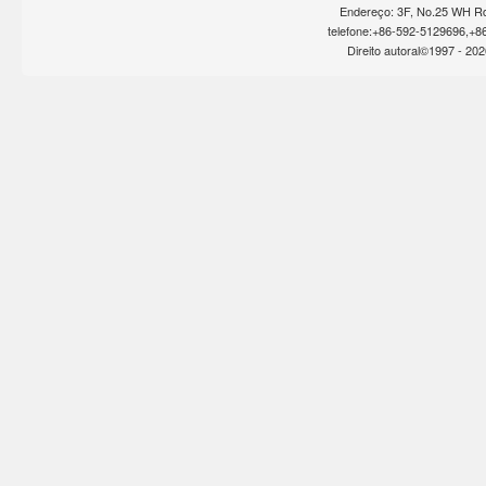
Endereço: 3F, No.25 WH Rd
telefone:+86-592-5129696,+8
Direito autoral©1997 -
202