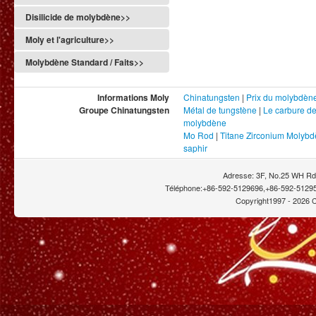
Disilicide de molybdène>>
Moly et l'agriculture>>
Molybdène Standard / Faits>>
Informations Moly
Chinatungsten
|
Prix du molybdèn
Groupe Chinatungsten
Métal de tungstène
|
Le carbure d
molybdène
Mo Rod
|
Titane Zirconium Molyb
saphir
Adresse: 3F, No.25 WH Rd.
Téléphone:+86-592-5129696,+86-592-51295
Copyright1997 -
2026 