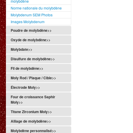
molybdène
Norme nationale du molybdène
Molybdenum SEM Photos
Images Molybdenum
Poudre de molybdène>>
Oxyde de molybdène>>
Molybdate>>
Disulfure de molybdène>>
Fil de molybdène>>
Moly Rod / Plaque / Cible>>
Électrode Moly>>
Four de croissance Saphir
Moly>>
Titane Zirconium Moly>>
Alliage de molybdène>>
Molybdène personnalisé>>