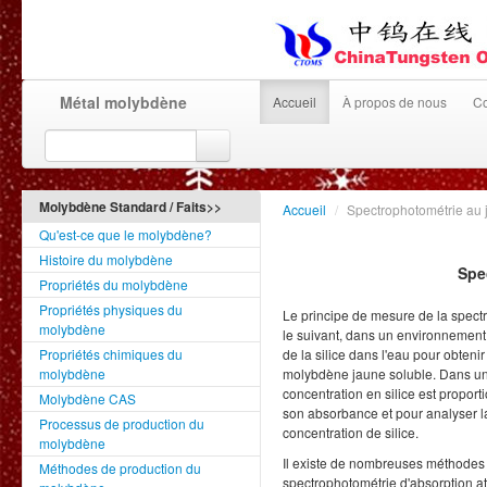
Métal molybdène
Accueil
À propos de nous
Co
Molybdène Standard / Faits>>
Accueil
/
Spectrophotométrie au 
Qu'est-ce que le molybdène?
Histoire du molybdène
Spe
Propriétés du molybdène
Propriétés physiques du
Le principe de mesure de la spect
molybdène
le suivant, dans un environnement
Propriétés chimiques du
de la silice dans l'eau pour obten
molybdène
molybdène jaune soluble. Dans une
concentration en silice est proport
Molybdène CAS
son absorbance et pour analyser l
Processus de production du
concentration de silice.
molybdène
Il existe de nombreuses méthodes po
Méthodes de production du
spectrophotométrie d'absorption a