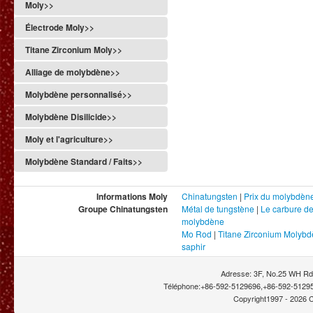
Moly>>
Électrode Moly>>
Titane Zirconium Moly>>
Alliage de molybdène>>
Molybdène personnalisé>>
Molybdène Disilicide>>
Moly et l'agriculture>>
Molybdène Standard / Faits>>
Informations Moly
Chinatungsten
|
Prix du molybdèn
Groupe Chinatungsten
Métal de tungstène
|
Le carbure d
molybdène
Mo Rod
|
Titane Zirconium Molyb
saphir
Adresse: 3F, No.25 WH Rd.
Téléphone:+86-592-5129696,+86-592-51295
Copyright1997 -
2026 