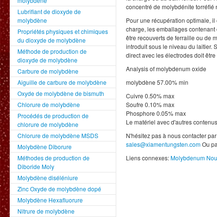
molybdène
concentré de molybdénite torréfié
Lubrifiant de dioxyde de
molybdène
Pour une récupération optimale, il 
charge, les emballages contenant 
Propriétés physiques et chimiques
être recouverts de ferraille ou de mé
du dioxyde de molybdène
introduit sous le niveau du laitier. S
Méthode de production de
direct avec les électrodes doit être 
dioxyde de molybdène
Analysis of molybdenum oxide
Carbure de molybdène
Aiguille de carbure de molybdène
molybdène 57.00% min
Oxyde de molybdène de bismuth
Cuivre 0.50% max
Chlorure de molybdène
Soufre 0.10% max
Phosphore 0.05% max
Procédés de production de
Le matériel avec d'autres contenus
chlorure de molybdène
Chlorure de molybdène MSDS
N'hésitez pas à nous contacter par
sales@xiamentungsten.com
Ou pa
Molybdène Diborure
Méthodes de production de
Liens connexes:
Molybdenum Nouv
Diboride Moly
Molybdène diséléniure
Zinc Oxyde de molybdène dopé
Molybdène Hexafluorure
Nitrure de molybdène