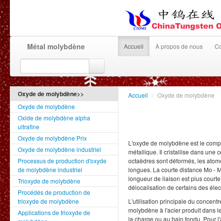
Métal molybdène
Accueil
À propos de nous
Co
Oxyde de molybdène>>
Accueil
/
Oxyde de molybdène
Oxyde de molybdène
Oxide de molybdène alpha
ultrafine
Oxyde de molybdène Prix
L'oxyde de molybdène est le compos
Oxyde de molybdène industriel
métallique. Il cristallise dans une 
Processus de production d'oxyde
octaèdres sont déformés, les atom
de molybdène industriel
longues. La courte distance Mo - M
longueur de liaison est plus courte
Trioxyde de molybdène
délocalisation de certains des éle
Procédés de production de
trioxyde de molybdène
L'utilisation principale du concent
molybdène à l'acier produit dans le
Applications de trioxyde de
la charge ou au bain fondu. Pour l'a