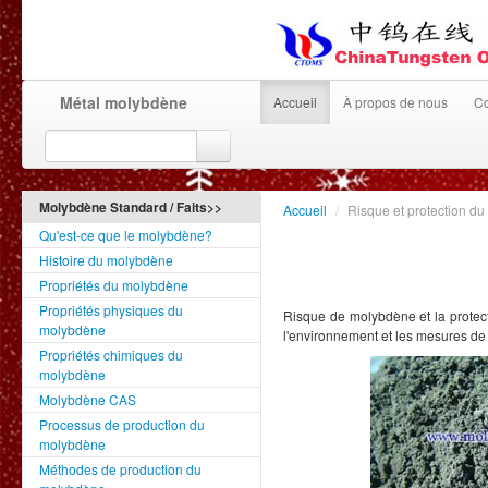
Métal molybdène
Accueil
À propos de nous
Co
Molybdène Standard / Faits>>
Accueil
/
Risque et protection d
Qu'est-ce que le molybdène?
Histoire du molybdène
Propriétés du molybdène
Propriétés physiques du
Risque de molybdène et la protec
molybdène
l'environnement et les mesures de p
Propriétés chimiques du
molybdène
Molybdène CAS
Processus de production du
molybdène
Méthodes de production du