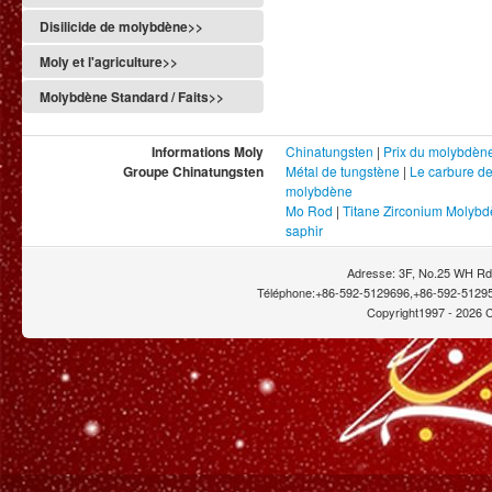
Disilicide de molybdène>>
Moly et l'agriculture>>
Molybdène Standard / Faits>>
Informations Moly
Chinatungsten
|
Prix du molybdèn
Groupe Chinatungsten
Métal de tungstène
|
Le carbure d
molybdène
Mo Rod
|
Titane Zirconium Molyb
saphir
Adresse: 3F, No.25 WH Rd.
Téléphone:+86-592-5129696,+86-592-51295
Copyright1997 -
2026 