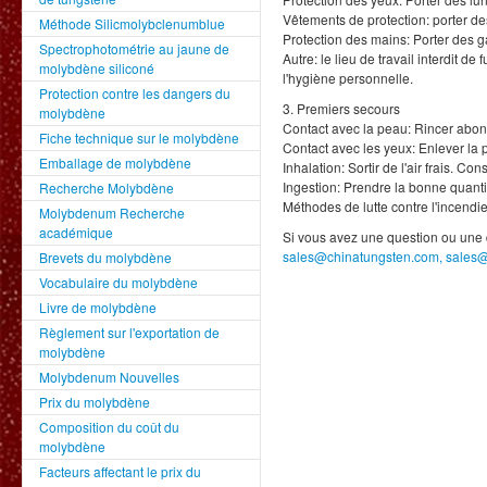
Vêtements de protection: porter de
Méthode Silicmolybclenumblue
Protection des mains: Porter des g
Spectrophotométrie au jaune de
Autre: le lieu de travail interdit d
molybdène siliconé
l'hygiène personnelle.
Protection contre les dangers du
3. Premiers secours
molybdène
Contact avec la peau: Rincer abo
Fiche technique sur le molybdène
Contact avec les yeux: Enlever la 
Emballage de molybdène
Inhalation: Sortir de l'air frais. Co
Ingestion: Prendre la bonne quant
Recherche Molybdène
Méthodes de lutte contre l'incendi
Molybdenum Recherche
académique
Si vous avez une question ou une 
sales@chinatungsten.com, sales
Brevets du molybdène
Vocabulaire du molybdène
Livre de molybdène
Règlement sur l'exportation de
molybdène
Molybdenum Nouvelles
Prix du molybdène
Composition du coût du
molybdène
Facteurs affectant le prix du