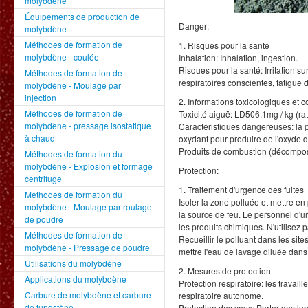
molybdène
Équipements de production de
Danger:
molybdène
Méthodes de formation de
1. Risques pour la santé
molybdène - coulée
Inhalation: Inhalation, ingestion.
Risques pour la santé: Irritation s
Méthodes de formation de
respiratoires conscientes, fatigue 
molybdène - Moulage par
injection
2. Informations toxicologiques et
Méthodes de formation de
Toxicité aiguë: LD506.1mg / kg (rat
molybdène - pressage isostatique
Caractéristiques dangereuses: la p
à chaud
oxydant pour produire de l'oxyde 
Produits de combustion (décompos
Méthodes de formation du
molybdène - Explosion et formage
Protection:
centrifuge
1. Traitement d'urgence des fuites
Méthodes de formation du
Isoler la zone polluée et mettre e
molybdène - Moulage par roulage
la source de feu. Le personnel d'u
de poudre
les produits chimiques. N'utilisez 
Méthodes de formation de
Recueillir le polluant dans les site
molybdène - Pressage de poudre
mettre l'eau de lavage diluée dans
Utilisations du molybdène
2. Mesures de protection
Applications du molybdène
Protection respiratoire: les travai
Carbure de molybdène et carbure
respiratoire autonome.
de tungstène
Protection des yeux: Porter des lu