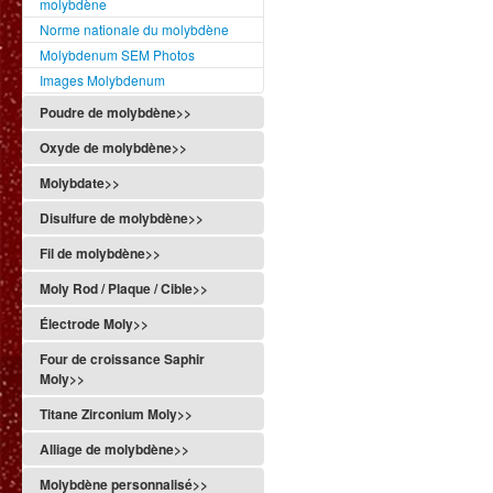
molybdène
Norme nationale du molybdène
Molybdenum SEM Photos
Images Molybdenum
Poudre de molybdène>>
Oxyde de molybdène>>
Molybdate>>
Disulfure de molybdène>>
Fil de molybdène>>
Moly Rod / Plaque / Cible>>
Électrode Moly>>
Four de croissance Saphir
Moly>>
Titane Zirconium Moly>>
Alliage de molybdène>>
Molybdène personnalisé>>