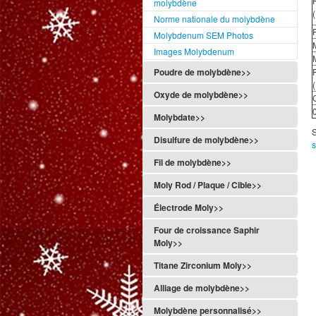
molybdène
Norme nationale du molybdène
Molybdenum SEM Photos
Images Molybdenum
Poudre de molybdène>>
Oxyde de molybdène>>
Molybdate>>
S
Disulfure de molybdène>>
Fil de molybdène>>
Moly Rod / Plaque / Cible>>
Électrode Moly>>
Four de croissance Saphir
Moly>>
Titane Zirconium Moly>>
Alliage de molybdène>>
Molybdène personnalisé>>