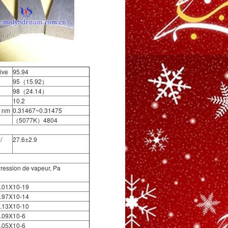
ive
95.94
95（15.92）
98（24.14）
10.2
, nm
0.31467~0.31475
（5077K）4804
/
27.6±2.9
ression de vapeur, Pa
.01X10-19
.97X10-14
.13X10-10
.09X10-6
.05X10-6