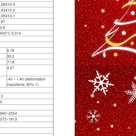
.58X10-4
.43X10-2
.05X10-1
.87
2.8
400℃:0.314
5.78
35.2
71.8
4.37
-40 ~ + 40 (déformation
importante, 90% ↑)
.3
0
960~2254
372~1813