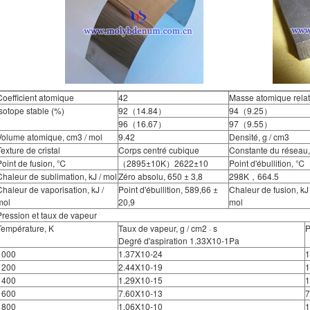
Coefficient atomique
42
Masse atomique relat
Isotope stable (%)
92（14.84）
94（9.25）
96（16.67）
97（9.55）
Volume atomique, cm3 / mol
9.42
Densité, g / cm3
Texture de cristal
Corps centré cubique
Constante du réseau
Point de fusion, ℃
（2895±10K）2622±10
Point d'ébullition, ℃
Chaleur de sublimation, kJ / mol
Zéro absolu, 650 ± 3,8
298K，664.5
Chaleur de vaporisation, kJ /
Point d'ébullition, 589,66 ±
Chaleur de fusion, kJ 
mol
20,9
mol
Pression et taux de vapeur
Température, K
Taux de vapeur, g / cm2 · s
P
Degré d'aspiration 1.33X10-1Pa
1000
1.37X10-24
1
1200
2.44X10-19
1
1400
1.29X10-15
1
1600
7.60X10-13
7
1800
1.06X10-10
1