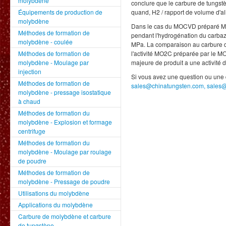
molybdène
conclure que le carbure de tungstè
Équipements de production de
quand, H2 / rapport de volume d'al
molybdène
Dans le cas du MOCVD préparé MO2
Méthodes de formation de
pendant l'hydrogénation du carbaz
molybdène - coulée
MPa. La comparaison au carbure d
Méthodes de formation de
l'activité MO2C préparée par le 
molybdène - Moulage par
majeure de produit a une activité 
injection
Si vous avez une question ou une 
Méthodes de formation de
sales@chinatungsten.com, sales
molybdène - pressage isostatique
à chaud
Méthodes de formation du
molybdène - Explosion et formage
centrifuge
Méthodes de formation du
molybdène - Moulage par roulage
de poudre
Méthodes de formation de
molybdène - Pressage de poudre
Utilisations du molybdène
Applications du molybdène
Carbure de molybdène et carbure
de tungstène