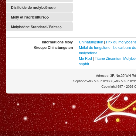
Disilicide de molybdène>>
Moly et l'agriculture>>
Molybdène Standard / Faits>>
Informations Moly
Chinatungsten
|
Prix du molybdèn
Groupe Chinatungsten
Métal de tungstène
|
Le carbure d
molybdène
Mo Rod
|
Titane Zirconium Molyb
saphir
Adresse: 3F, No.25 WH Rd.
Téléphone:+86-592-5129696,+86-592-51295
Copyright1997 -
2026 