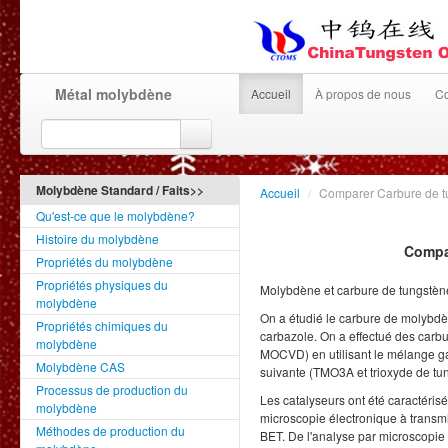
Métal molybdène
Accueil
À propos de nous
Co
Molybdène Standard / Faits>>
Accueil
/
Comparer Carbure de t
Qu'est-ce que le molybdène?
Histoire du molybdène
Compar
Propriétés du molybdène
Propriétés physiques du
Molybdène et carbure de tungstèn
molybdène
On a étudié le carbure de molybdèn
Propriétés chimiques du
carbazole. On a effectué des carb
molybdène
MOCVD) en utilisant le mélange ga
Molybdène CAS
suivante (TMO3A et trioxyde de tu
Processus de production du
Les catalyseurs ont été caractérisé
molybdène
microscopie électronique à transm
Méthodes de production du
BET. De l'analyse par microscopie 