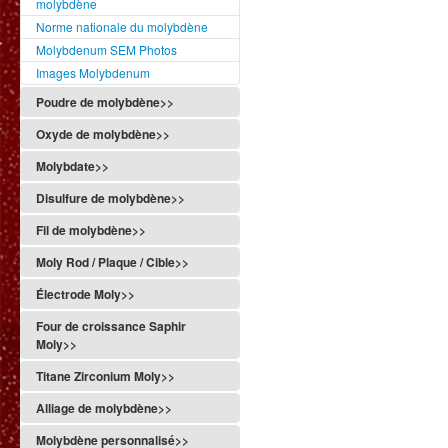
molybdène
Norme nationale du molybdène
Molybdenum SEM Photos
Images Molybdenum
Poudre de molybdène>>
Oxyde de molybdène>>
Molybdate>>
Disulfure de molybdène>>
Fil de molybdène>>
Moly Rod / Plaque / Cible>>
Électrode Moly>>
Four de croissance Saphir
Moly>>
Titane Zirconium Moly>>
Alliage de molybdène>>
Molybdène personnalisé>>