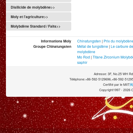
Disilicide de molybdène>>
Moly et l'agriculture>>
Molybdène Standard / Faits>>
Informations Moly
Chinatungsten
|
Prix du molybdèn
Groupe Chinatungsten
Métal de tungstène
|
Le carbure d
molybdène
Mo Rod
|
Titane Zirconium Molyb
saphir
Adresse: 3F, No.25 WH Rd.
Téléphone:+86-592-5129696,+86-592-51295
Certifié par le MIIT
闽
Copyright1997 -
2026 