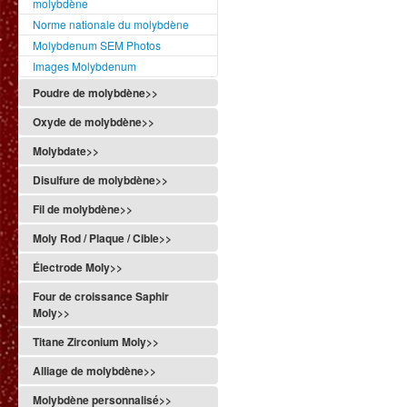
molybdène
Norme nationale du molybdène
Molybdenum SEM Photos
Images Molybdenum
Poudre de molybdène>>
Oxyde de molybdène>>
Molybdate>>
Disulfure de molybdène>>
Fil de molybdène>>
Moly Rod / Plaque / Cible>>
Électrode Moly>>
Four de croissance Saphir
Moly>>
Titane Zirconium Moly>>
Alliage de molybdène>>
Molybdène personnalisé>>