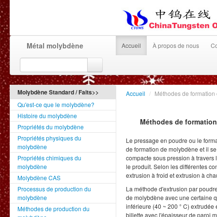
Métal molybdène
Accueil
À propos de nous
Co
Molybdène Standard / Faits>>
Accueil
/
Méthodes de formation 
Qu'est-ce que le molybdène?
Histoire du molybdène
Méthodes de formation
Propriétés du molybdène
Propriétés physiques du
Le pressage en poudre ou le forma
molybdène
de formation de molybdène et il se
Propriétés chimiques du
compacte sous pression à travers l
molybdène
le produit. Selon les différentes c
extrusion à froid et extrusion à cha
Molybdène CAS
Processus de production du
La méthode d'extrusion par poudre 
molybdène
de molybdène avec une certaine qu
inférieure (40 ~ 200 ° C) extrudée 
Méthodes de production du
billette avec l'épaisseur de paroi m