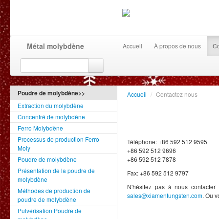
Métal molybdène
Accueil
À propos de nous
Co
Poudre de molybdène>>
Accueil
/
Contactez nous
Extraction du molybdène
Concentré de molybdène
Ferro Molybdène
Processus de production Ferro
Téléphone: +86 592 512 9595
Moly
+86 592 512 9696
Poudre de molybdène
+86 592 512 7878
Présentation de la poudre de
Fax: +86 592 512 9797
molybdène
N'hésitez pas à nous contacter 
Méthodes de production de
sales@xiamentungsten.com
. Ou 
poudre de molybdène
Pulvérisation Poudre de