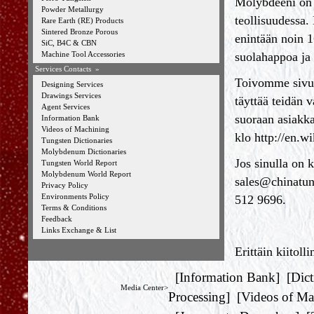
Molybdeeni on m
Powder Metallurgy
teollisuudessa.
Rare Earth (RE) Products
Sintered Bronze Porous
enintään noin 
SiC, B4C & CBN
suolahappoa ja 
Machine Tool Accessories
Services Contacts »
Toivomme sivust
Designing Services
Drawings Services
täyttää teidän v
Agent Services
suoraan asiakka
Information Bank
Videos of Machining
klo http://en.
Tungsten Dictionaries
Molybdenum Dictionaries
Jos sinulla on 
Tungsten World Report
Molybdenum World Report
sales@chinatu
Privacy Policy
Environments Policy
512 9696.
Terms & Conditions
Feedback
Links Exchange & List
Erittäin kiitol
[
Information Bank
] [
Dict
Media Center>
Processing
] [
Videos of Ma