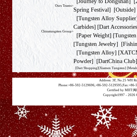
[
Journey to Dongshan
] [
Ours Teams>
Spring Festival
] [
Outside
]
[
Tungsten Alloy Supplier
Carbides
] [
Dart Accessorie
Chinatungsten Group>
[
Paper Weight
] [
Tungsten
[
Tungsten Jewelry
] [
Fishi
[
Tungsten Alloy
] [
XATC
Powder
] [
DartChina Club
[
Dart Shopping
][
Xiamen Tungsten
]
[Metals
Address: 3F, No.25 WH Rd
Phone:+86-592-5129696,+86-592-5129595;Fax:+86-5
Certified by MII
Copyright1997 -
2026 