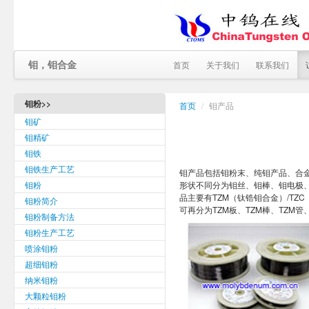
钼，钼合金
首页
关于我们
联系我们
钼粉>>
首页
/
钼产品
钼矿
钼精矿
钼铁
钼铁生产工艺
钼产品包括钼粉末、纯钼产品、合
钼粉
形状不同分为钼丝、钼棒、钼电极
品主要有TZM（钛锆钼合金）/T
钼粉简介
可再分为TZM板、TZM棒、TZM管
钼粉制备方法
钼粉生产工艺
喷涂钼粉
超细钼粉
纳米钼粉
大颗粒钼粉