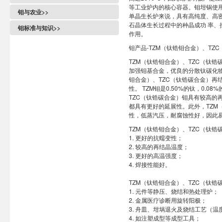
等工业炉内的核心容器。钼坩锅使用
钼与农业>>
单晶生长炉来说，具有高纯度、高
石晶体生长过程中的种晶成功 率
钼标准与知识>>
作用。
钼产品-TZM（钛锆钼合金）、TZ
TZM（钛锆钼合金）、TZC（钛
加强钼基合金，优良的分散钛碳化物为
钼合金）、TZC（钛锆碳合金）再
性。 TZM钼是0.50%的钛，0.0
TZC（钛锆碳合金）钼具有较高的
都具有更好的延展性。此外，TZM
性，低蒸汽压，耐腐蚀性好，因此
TZM（钛锆钼合金）、TZC（钛
1. 更好的抗蠕变性；
2. 较高的再结晶温度；
3. 更好的高温强度；
4. 焊接性能好。
TZM（钛锆钼合金）、TZC（钛
1. 元件等静压、烧结和热处理炉；
2. 金属医疗诊断用旋转阳极；
3. 舟皿、坩埚退火及烧结工艺（温度
4. 如注塑成型等成型工具；