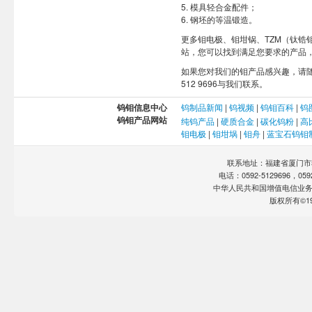
5. 模具轻合金配件；
6. 钢坯的等温锻造。
更多钼电极、钼坩锅、TZM（钛锆
站，您可以找到满足您要求的产品
如果您对我们的钼产品感兴趣，请
512 9696与我们联系。
钨钼信息中心
钨制品新闻
|
钨视频
|
钨钼百科
|
钨
钨钼产品网站
纯钨产品
|
硬质合金
|
碳化钨粉
|
高
钼电极
|
钼坩埚
|
钼舟
|
蓝宝石钨钼
联系地址：福建省厦门市软
电话：0592-5129696，0592-
中华人民共和国增值电信业
版权所有©19