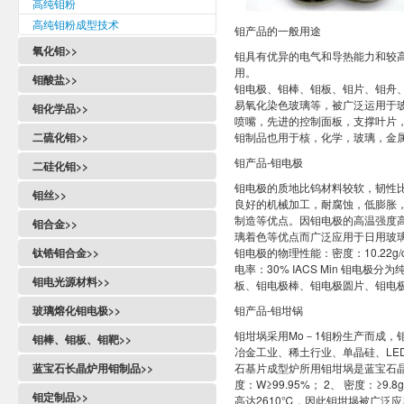
高纯钼粉
高纯钼粉成型技术
钼产品的一般用途
氧化钼>>
钼具有优异的电气和导热能力和较高
用。
钼酸盐>>
钼电极、钼棒、钼板、钼片、钼舟
易氧化染色玻璃等，被广泛运用于
钼化学品>>
喷嘴，先进的控制面板，支撑叶片，支
二硫化钼>>
钼制品也用于核，化学，玻璃，金
钼产品-钼电极
二硅化钼>>
钼电极的质地比钨材料较软，韧性
钼丝>>
良好的机械加工，耐腐蚀，低膨胀
制造等优点。因钼电极的高温强度
钼合金>>
璃着色等优点而广泛应用于日用玻
钛锆钼合金>>
钼电极的物理性能：密度：10.22g/
电率：30% IACS Min 钼电
钼电光源材料>>
板、钼电极棒、钼电极圆片、钼电
玻璃熔化钼电极>>
钼产品-钼坩锅
钼坩埚采用Mo－1钼粉生产而成，钼
钼棒、钼板、钼靶>>
冶金工业、稀土行业、单晶硅、LE
蓝宝石长晶炉用钼制品>>
石基片成型炉所用钼坩埚是蓝宝石晶
度：W≥99.95%； 2、 密度：≥9.8g
钼定制品>>
高达2610℃，因此钼坩埚被广泛