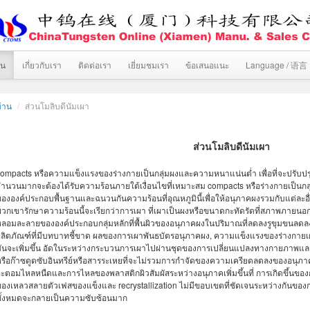
าน
เกี่ยวกับเรา
ติดต่อเรา
เยี่ยมชมเรา
ข้อเสนอแนะ
Language / 语言
้าน
/
ส่วนโมลิบดีนัมเผา
ส่วนโมลิบดีนัมเผา
ompacts หรือความแข็งแรงของร่างกายเป็นกลุ่มผงและความหนาแน่นต่ำ เพื่อที่จะปรับ
ำนวนมากจะต้องได้รับความร้อนภายใต้เงื่อนไขที่เหมาะสม compacts หรือร่างกายเป็นกลุ
ององค์ประกอบพื้นฐานและฉนวนกันความร้อนที่อุณหภูมินี้เพื่อให้อนุภาคผงรวมกับแต่ละอื
วกเขารักษาความร้อนนี้จะเรียกว่าการเผา ที่เผาเป็นผงหรือขนาดกะทัดรัดที่สภาพภายนอ
ลอมละลายขององค์ประกอบกลุ่มหลักที่พื้นผิวของอนุภาคผงในปริมาณที่ลดลงรูขุมขนลด
ลิตภัณฑ์ที่มีบทบาทชี้ขาด ผลของการเผาพันธบัตรอนุภาคผง, ความแข็งแรงของร่างกายเ
ันจะเพิ่มขึ้น อัดในระหว่างกระบวนการเผาไปผ่านชุดของการเปลี่ยนแปลงทางกายภาพและ
รือก๊าซดูดซับอินทรีย์หรือสารระเหยที่จะไม่รวมการกำจัดของความเครียดลดลงของอนุ
ะตอมไหลหนืดและการไหลของพลาสติกผิวสัมผัสระหว่างอนุภาคเพิ่มขึ้นที่ การเกิดขึ้นข
องเหลวสลายตัวเฟสของแข็งและ recrystallization ไม่มีขอบเขตที่ชัดเจนระหว่างกันของก
ทั้งหมดจะกลายเป็นความซับซ้อนมาก