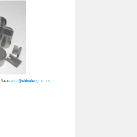
อีเมล:
sales@chinatungsten.com,