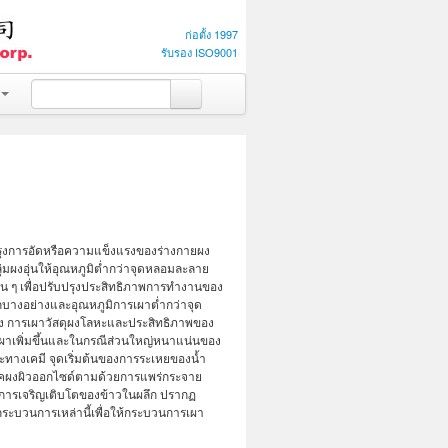
ก่อตั้ง 1997
รับรอง ISO9001
ปรุงการอัดหรือความแข็งแรงของร่างกายผง
่มผงอุ่นให้อุณหภูมิต่ำกว่าจุดหลอมละลาย
่น ๆ เพื่อปรับปรุงประสิทธิภาพการทำงานของ
กบางอย่างและอุณหภูมิการเผาต่ำกว่าจุด
ลง การเผาวัสดุผงโลหะและประสิทธิภาพของ
ผาเพิ่มขึ้นและในกรณีส่วนใหญ่หนาแน่นของ
ทางเคมี จุดเริ่มต้นของการระเหยของน้ำ
ภาคผงผิวออกไซด์ตามด้วยการแพร่กระจาย
องการเจริญเติบโตของข้าวในผลึก ปรากฏ
ระบวนการเหล่านี้เพื่อให้กระบวนการเผา