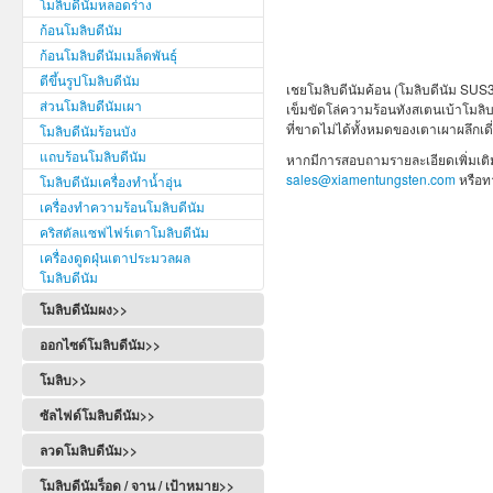
โมลิบดีนัมหลอดร่าง
ก้อนโมลิบดีนัม
ก้อนโมลิบดีนัมเมล็ดพันธุ์
ตีขึ้นรูปโมลิบดีนัม
เชยโมลิบดีนัมค้อน (โมลิบดีนัม SUS3
ส่วนโมลิบดีนัมเผา
เข็มขัดโล่ความร้อนทังสเตนเบ้าโมลิบด
ที่ขาดไม่ได้ทั้งหมดของเตาเผาผลึกเดี
โมลิบดีนัมร้อนบัง
แถบร้อนโมลิบดีนัม
หากมีการสอบถามรายละเอียดเพิ่มเติม
sales@xiamentungsten.com
หรือท
โมลิบดีนัมเครื่องทำน้ำอุ่น
เครื่องทำความร้อนโมลิบดีนัม
คริสตัลแซฟไฟร์เตาโมลิบดีนัม
เครื่องดูดฝุ่นเตาประมวลผล
โมลิบดีนัม
โมลิบดีนัมผง>>
ออกไซด์โมลิบดีนัม>>
โมลิบ>>
ซัลไฟด์โมลิบดีนัม>>
ลวดโมลิบดีนัม>>
โมลิบดีนัมร็อด / จาน / เป้าหมาย>>