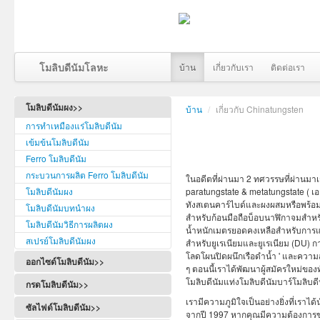
โมลิบดีนัมโลหะ
บ้าน
เกี่ยวกับเรา
ติดต่อเรา
โมลิบดีนัมผง>>
บ้าน
/
เกี่ยวกับ Chinatungsten
การทำเหมืองแร่โมลิบดีนัม
เข้มข้นโมลิบดีนัม
Ferro โมลิบดีนัม
กระบวนการผลิต Ferro โมลิบดีนัม
ในอดีตที่ผ่านมา 2 ทศวรรษที่ผ่าน
โมลิบดีนัมผง
paratungstate & metatungstate ( เอ
ทังสเตนคาร์ไบด์และผงผสมหรือพร้อม
โมลิบดีนัมบทนำผง
สำหรับก้อนมือถือบ็อบนาฬิกาจมสำหรับ 
โมลิบดีนัมวิธีการผลิตผง
น้ำหนักเมตรยอดคงเหลือสำหรับการแข่ง
สเปรย์โมลิบดีนัมผง
สำหรับยูเรเนียมและยูเรเนียม (DU) กา
โลดโผนปิดผนึกเรือดำน้ำ ' และความ
ออกไซด์โมลิบดีนัม>>
ๆ ตอนนี้เราได้พัฒนาผู้สมัครใหม่ขอ
โมลิบดีนัมแท่งโมลิบดีนัมบาร์โมลิบ
กรดโมลิบดีนัม>>
เรามีความภูมิใจเป็นอย่างยิ่งที่เรา
ซัลไฟด์โมลิบดีนัม>>
จากปี 1997 หากคุณมีความต้องการขอ