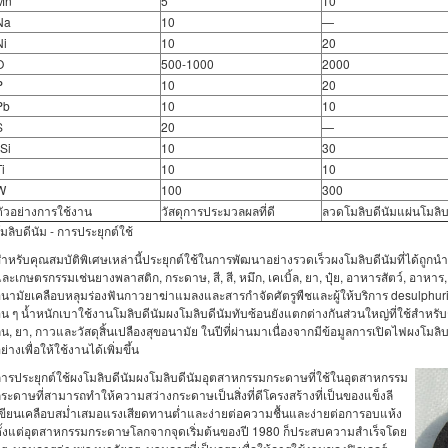
Mn
5
10
Na
10
—
Ni
10
20
O
500-1000
2000
P
10
20
Pb
10
10
S
20
—
*Si
10
30
i
10
10
W
100
300
ตัวอย่างการใช้งาน
วัสดุการประมวลผลที่ดี
ลวดโมลิบดีนัมแผ่นโมลิบ
มลิบดีนัม - การประยุกต์ใช้
ำหรับคุณสมบัติพิเศษเหล่านี้ประยุกต์ใช้ในการพัฒนาอย่างรวดเร็วผงโมลิบดีนัมที่ได้ถูกน
ละเกษตรกรรมเช่นยางพลาสติก, กระดาษ, สี, สี, หมึก, เคเบิ้ล, ยา, ปุ๋ย, อาหารสัตว์, อาหาร, 
นามัยเคลือบหลุมร่องฟันกาวยาฆ่าแมลงและสารกำจัดศัตรูพืชและผู้ให้บริการ desulphuri
ื่น ๆ น้ำหนักเบาใช้งานโมลิบดีนัมผงโมลิบดีนัมทับซ้อนยังแตกต่างกันส่วนใหญ่ที่ใช้สำหรั
ิน, ยา, กาวและวัสดุสิ้นเปลืองสุขอนามัย ในปีที่ผ่านมาเนื่องจากมีข้อมูลการเปิดไฟผงโมล
ย่างเพื่อให้ใช้งานได้เพิ่มขึ้น
ารประยุกต์ใช้ผงโมลิบดีนัมผงโมลิบดีนัมอุตสาหกรรมกระดาษที่ใช้ในอุตสาหกรรม
ระดาษที่สามารถทำให้ความสว่างกระดาษเป็นสิ่งที่ดีโครงสร้างที่เป็นของแข็งลี
ขียนเคลือบสม่ำเสมอแรงเสียดทานต่ำและง่ายต่อความชื้นและง่ายต่อการอบแห้ง
ั้งแต่อุตสาหกรรมกระดาษโลกจากจุดเริ่มต้นของปี 1980 ก็ประสบความสำเร็จโดย