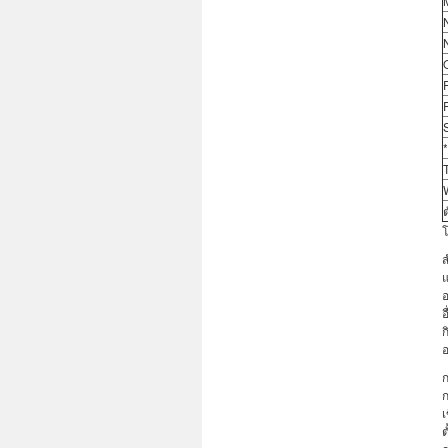
T
โ
ส
แ
อ
อ
ก
อ
ก
ก
เ
ต