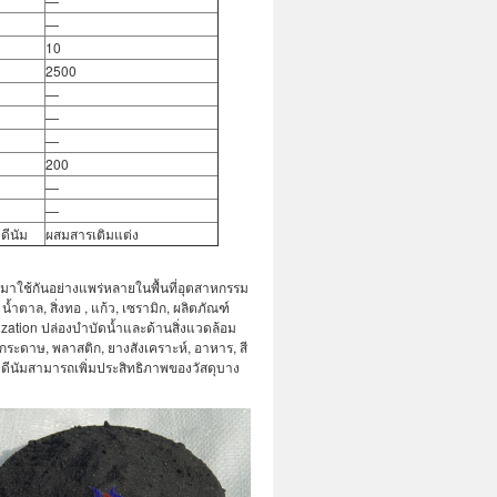
—
—
10
2500
—
—
—
200
—
—
ดีนัม
ผสมสารเติมแต่ง
ำมาใช้กันอย่างแพร่หลายในพื้นที่อุตสาหกรรม
น้ำตาล, สิ่งทอ , แก้ว, เซรามิก, ผลิตภัณฑ์
zation ปล่องบำบัดน้ำและด้านสิ่งแวดล้อม
บกระดาษ, พลาสติก, ยางสังเคราะห์, อาหาร, สี
ิบดีนัมสามารถเพิ่มประสิทธิภาพของวัสดุบาง