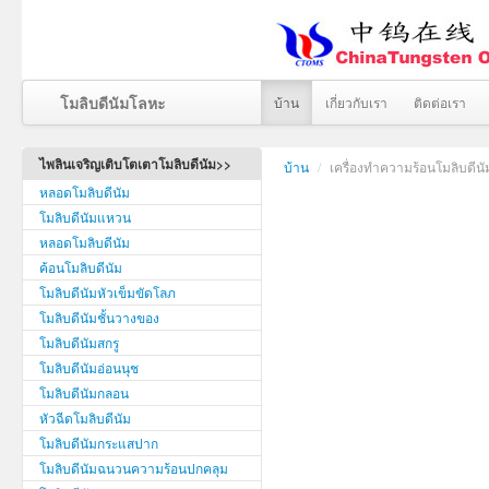
โมลิบดีนัมโลหะ
บ้าน
เกี่ยวกับเรา
ติดต่อเรา
ไพลินเจริญเติบโตเตาโมลิบดีนัม>>
บ้าน
/
เครื่องทำความร้อนโมลิบดีนั
หลอดโมลิบดีนัม
โมลิบดีนัมแหวน
หลอดโมลิบดีนัม
ค้อนโมลิบดีนัม
โมลิบดีนัมหัวเข็มขัดโลภ
โมลิบดีนัมชั้นวางของ
โมลิบดีนัมสกรู
โมลิบดีนัมอ่อนนุช
โมลิบดีนัมกลอน
หัวฉีดโมลิบดีนัม
โมลิบดีนัมกระแสปาก
โมลิบดีนัมฉนวนความร้อนปกคลุม