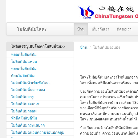
โมลิบดีนัมโลหะ
บ้าน
เกี่ยวกับเรา
ติดต่อเรา
ไพลินเจริญเติบโตเตาโมลิบดีนัม>>
บ้าน
/
โมลิบดีนัมร้อนบัง
หลอดโมลิบดีนัม
โมลิบดีนัมแหวน
หลอดโมลิบดีนัม
ค้อนโมลิบดีนัม
โลหะโมลิบดีนัมและกราไฟท์นอกจากน
โมลิบดีนัมหัวเข็มขัดโลภ
โลหะทั้งหมดที่ป้องกันความร้อนจากแ
โมลิบดีนัมชั้นวางของ
ป้องกันความร้อนโมลิบดีนัมจะคล้าย
โมลิบดีนัมสกรู
สะดวกในการประมวลผลเชิงเส้นสัมประ
โลหะโมลิบดีนัมการนำความร้อน 135 W /
โมลิบดีนัมอ่อนนุช
ทางเลือกที่ดีที่สุดสำหรับการช็อก
โมลิบดีนัมกลอน
แทนทาลัม แต่มีความหนาแน่นที่ถูกเ
หัวฉีดโมลิบดีนัม
โลหะเช่นทังสเตนแทนทาลัมน้ำหนักใช้ง
โมลิบดีนัมกระแสปาก
ป้องกันความร้อนโมลิบดีนัมมีลักษณะ
โมลิบดีนัมฉนวนความร้อนปกคลุม
ความร้อนต่ำ, ความร้อนขนาดเล็กที่