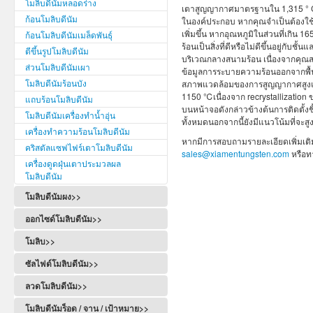
โมลิบดีนัมหลอดร่าง
เตาสูญญากาศมาตรฐานใน 1,315 ° C 
ก้อนโมลิบดีนัม
ในองค์ประกอบ หากคุณจำเป็นต้องใช้
เพิ่มขึ้น หากอุณหภูมิในส่วนที่เก
ก้อนโมลิบดีนัมเมล็ดพันธุ์
ร้อนเป็นสิ่งที่ดีหรือไม่ดีขึ้นอยู่กั
ตีขึ้นรูปโมลิบดีนัม
บริเวณกลางสนามร้อน เนื่องจากคุณสมบ
ส่วนโมลิบดีนัมเผา
ข้อมูลการระบายความร้อนออกจากพื้
โมลิบดีนัมร้อนบัง
สภาพแวดล้อมของการสูญญากาศสูงและ
1150 ℃เนื่องจาก recrystallization 
แถบร้อนโมลิบดีนัม
บนหน้าจอดังกล่าวข้างต้นการติดตั้ง
โมลิบดีนัมเครื่องทำน้ำอุ่น
ทั้งหมดนอกจากนี้ยังมีแนวโน้มที่จะสูง
เครื่องทำความร้อนโมลิบดีนัม
หากมีการสอบถามรายละเอียดเพิ่มเติม
คริสตัลแซฟไฟร์เตาโมลิบดีนัม
sales@xiamentungsten.com
หรือท
เครื่องดูดฝุ่นเตาประมวลผล
โมลิบดีนัม
โมลิบดีนัมผง>>
ออกไซด์โมลิบดีนัม>>
โมลิบ>>
ซัลไฟด์โมลิบดีนัม>>
ลวดโมลิบดีนัม>>
โมลิบดีนัมร็อด / จาน / เป้าหมาย>>