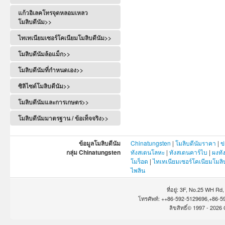
แก้วอิเลคโทรจุดหลอมเหลว
โมลิบดีนัม>>
ไทเทเนียมเซอร์โคเนียมโมลิบดีนัม>>
โมลิบดีนัมล้อแม็ก>>
โมลิบดีนัมที่กำหนดเอง>>
ซิลิไซด์โมลิบดีนัม>>
โมลิบดีนัมและการเกษตร>>
โมลิบดีนัมมาตรฐาน / ข้อเท็จจริง>>
ข้อมูลโมลิบดีนัม
Chinatungsten
|
โมลิบดีนัมราคา
|
ข
กลุ่ม Chinatungsten
ทังสเตนโลหะ
|
ทังสเตนคาร์ไบ
|
ผงทั
โมร็อด
|
ไทเทเนียมเซอร์โคเนียมโมลิ
ไพลิน
ที่อยู่: 3F, No.25 WH Rd
โทรศัพท์: ++86-592-5129696,+86-59
ลิขสิทธิ์© 1997 -
2026 