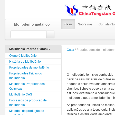
Molibdênio metálico
Casa
Sobre nós
Contate-No
Molibdênio Padrão / Fatos>>
Casa
/
Propriedades de molibdêni
O que é Molibdênio
História do Molibdênio
Propriedades de molibdênio
Propriedades físicas do
O molibdênio tem sido conhecido, 
molibdênio
partir de sais minerais de outros
Molibdênio Propriedades
enquanto estudava uma amostra de 
Químicas
chumbo, Scheele observa uma apar
estudos levaram-no a concluir qu
Molibdênio CAS
molibdênio após a molibdenita min
Processos de produção de
molibdênio
As propriedades únicas de molibd
aplicações de alta tecnologia, in
Métodos de produção de
térmica e estabilidade ambiental.