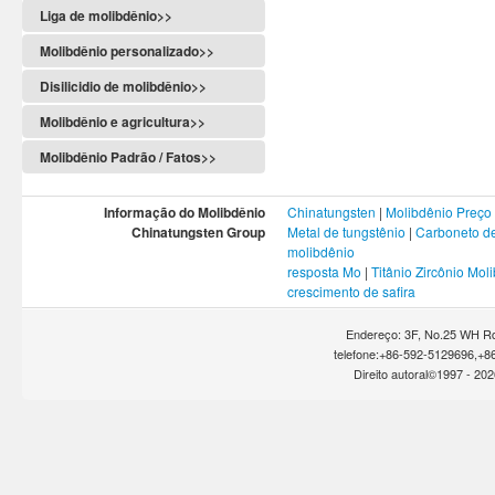
Liga de molibdênio>>
Molibdênio personalizado>>
Disilicidio de molibdênio>>
Molibdênio e agricultura>>
Molibdênio Padrão / Fatos>>
Informação do Molibdênio
Chinatungsten
|
Molibdênio Preço
Chinatungsten Group
Metal de tungstênio
|
Carboneto de
molibdênio
resposta Mo
|
Titânio Zircônio Mol
crescimento de safira
Endereço: 3F, No.25 WH Rd
telefone:+86-592-5129696,+8
Direito autoral©1997 -
202