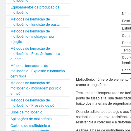
molibdênio
Equipamentos de produção de
molibdênio
Núme
Métodos de formação de
Peso 
molibdênio - fundição de pasta
Estrut
Métodos de formação de
Const
molibdênio - moldagem por
injeção
Dens
Métodos de formação de
Tempe
molibdênio - Pressão isostática
Coefi
quente
térmi
Métodos formadores de
Condu
molibdênio - Explosão e formação
centrífuga
Molibdênio, número de elemento 42
Métodos de formação de
cromo e tungstênio.
molibdênio - moldagem por rolo
Tem uma das temperaturas de fusão
em pó
ponto de fusão alta, sua densidad
Métodos de formação de
baixo dos materiais de engenhari
molibdênio - Pressão de pó
Quando adicionado ao aço e aos f
Usos de molibdênio
soldabilidade, dureza, resistência
Aplicações de molibdênio
resistência à corrosão e à deforma
Carbeto de molibdênio e
As ligas à base de molibdênio pos
carboneto de tungstênio