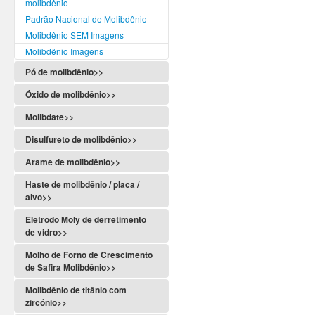
molibdênio
Padrão Nacional de Molibdênio
Molibdênio SEM Imagens
Molibdênio Imagens
Pó de molibdênio>>
Óxido de molibdênio>>
Molibdate>>
Disulfureto de molibdênio>>
Arame de molibdênio>>
Haste de molibdênio / placa /
alvo>>
Eletrodo Moly de derretimento
de vidro>>
Molho de Forno de Crescimento
de Safira Molibdênio>>
Molibdênio de titânio com
zircónio>>