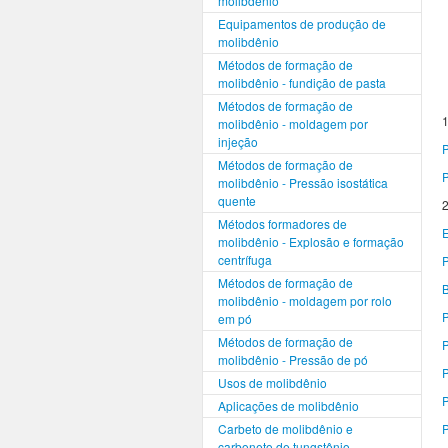
molibdênio
Equipamentos de produção de
molibdênio
Métodos de formação de
molibdênio - fundição de pasta
Métodos de formação de
1
molibdênio - moldagem por
injeção
P
Métodos de formação de
P
molibdênio - Pressão isostática
quente
2
Métodos formadores de
E
molibdênio - Explosão e formação
centrífuga
P
Métodos de formação de
B
molibdênio - moldagem por rolo
P
em pó
Métodos de formação de
P
molibdênio - Pressão de pó
P
Usos de molibdênio
P
Aplicações de molibdênio
Carbeto de molibdênio e
P
carboneto de tungstênio