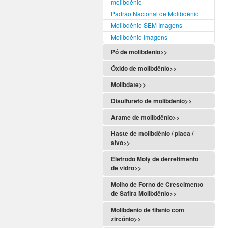
molibdênio
Padrão Nacional de Molibdênio
Molibdênio SEM Imagens
Molibdênio Imagens
Pó de molibdênio>>
Óxido de molibdênio>>
Molibdate>>
Disulfureto de molibdênio>>
Arame de molibdênio>>
Haste de molibdênio / placa /
alvo>>
Eletrodo Moly de derretimento
de vidro>>
Molho de Forno de Crescimento
de Safira Molibdênio>>
Molibdênio de titânio com
zircónio>>