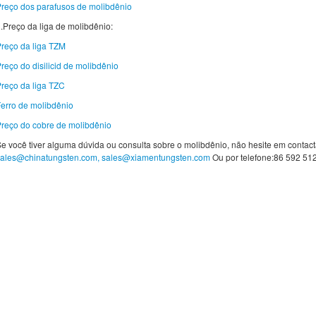
reço dos parafusos de molibdênio
.Preço da liga de molibdênio:
reço da liga TZM
reço do disilicid de molibdênio
reço da liga TZC
erro de molibdênio
reço do cobre de molibdênio
e você tiver alguma dúvida ou consulta sobre o molibdênio, não hesite em contact
sales@chinatungsten.com, sales@xiamentungsten.com
Ou por telefone:86 592 51