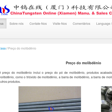
sa
Sobre nós
Contate-Nos
Visite-Nos
Comentários
Language /
Casa
/
Preço do molibdênio
Preço do molibdênio
O preço do molibdênio inclui o preço do pó de molibdênio, produtos acabado
olibdênio, como o trióxido de molibdênio, a barra de molibdênio, a barra de moli
utros produtos.