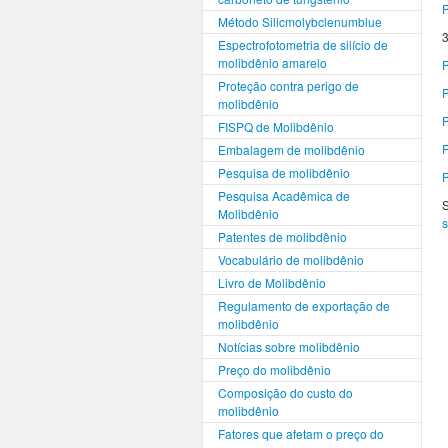
P
Método Silicmolybclenumblue
3
Espectrofotometria de silício de
molibdênio amarelo
P
Proteção contra perigo de
P
molibdênio
P
FISPQ de Molibdênio
F
Embalagem de molibdênio
Pesquisa de molibdênio
P
Pesquisa Acadêmica de
S
Molibdênio
Patentes de molibdênio
Vocabulário de molibdênio
Livro de Molibdênio
Regulamento de exportação de
molibdênio
Notícias sobre molibdênio
Preço do molibdênio
Composição do custo do
molibdênio
Fatores que afetam o preço do