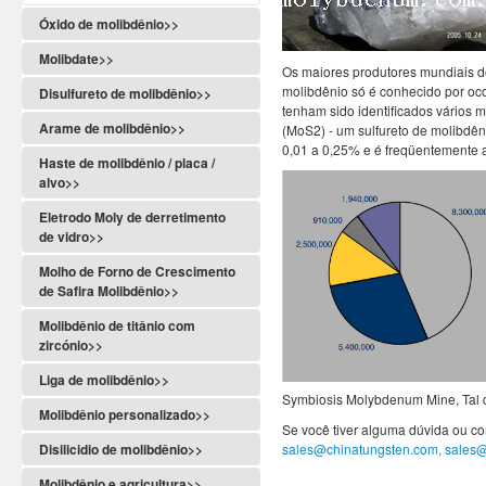
Óxido de molibdênio>>
Molibdate>>
Os maiores produtores mundiais d
molibdênio só é conhecido por oc
Disulfureto de molibdênio>>
tenham sido identificados vários m
Arame de molibdênio>>
(MoS2) - um sulfureto de molibdên
0,01 a 0,25% e é freqüentemente a
Haste de molibdênio / placa /
alvo>>
Eletrodo Moly de derretimento
de vidro>>
Molho de Forno de Crescimento
de Safira Molibdênio>>
Molibdênio de titânio com
zircónio>>
Liga de molibdênio>>
Symbiosis Molybdenum Mine, Tal de
Molibdênio personalizado>>
Se você tiver alguma dúvida ou co
Disilicidio de molibdênio>>
sales@chinatungsten.com, sales
Molibdênio e agricultura>>