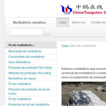
Molibdênio metálico
Casa
Sobre nós
Contate-No
Pó de molibdênio>>
Casa
/
Mina de molibdênio
Mineração de molibdênio
Concentrado de molibdênio
Ferro Molibdênio
Processo de produção Ferro Moly
Embora o molibdênio seja encontr
Métodos de produção Ferro Moly
comercial de molibdênio é a moli
como um subproduto da mineração 
Molibdênio de níquel
Pó de molibdênio
Processo de produção de pó de
molho
Pó de molibdênio
Pulverizar em pó de molibdênio