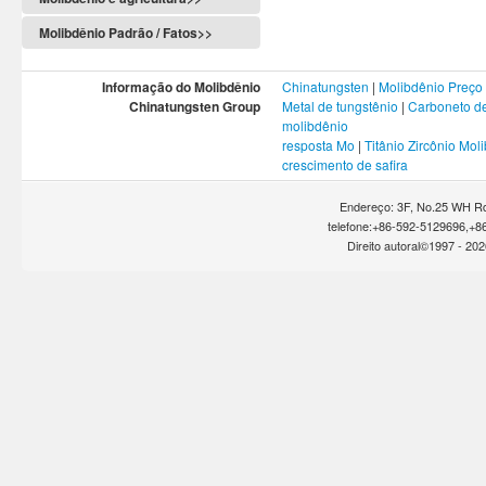
Molibdênio Padrão / Fatos>>
Informação do Molibdênio
Chinatungsten
|
Molibdênio Preço
Chinatungsten Group
Metal de tungstênio
|
Carboneto de
molibdênio
resposta Mo
|
Titânio Zircônio Mol
crescimento de safira
Endereço: 3F, No.25 WH Rd
telefone:+86-592-5129696,+8
Direito autoral©1997 -
202