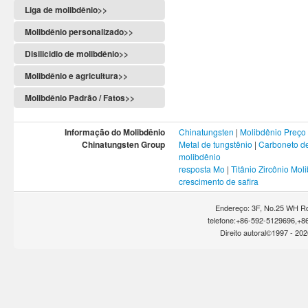
Liga de molibdênio>>
Molibdênio personalizado>>
Disilicidio de molibdênio>>
Molibdênio e agricultura>>
Molibdênio Padrão / Fatos>>
Informação do Molibdênio
Chinatungsten
|
Molibdênio Preço
Chinatungsten Group
Metal de tungstênio
|
Carboneto de
molibdênio
resposta Mo
|
Titânio Zircônio Mol
crescimento de safira
Endereço: 3F, No.25 WH Rd
telefone:+86-592-5129696,+8
Direito autoral©1997 -
202