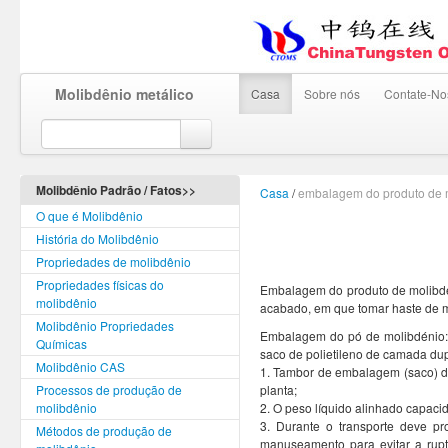
Molibdênio metálico
Casa
Sobre nós
Contate-No
Molibdênio Padrão / Fatos>>
Casa
/
embalagem do produto de 
O que é Molibdênio
História do Molibdênio
Propriedades de molibdênio
Propriedades físicas do
Embalagem do produto de molibdé
molibdênio
acabado, em que tomar haste de 
Molibdênio Propriedades
Embalagem do pó de molibdénio: 
Químicas
saco de polietileno de camada dup
Molibdênio CAS
1. Tambor de embalagem (saco) de
Processos de produção de
planta;
molibdênio
2. O peso líquido alinhado capaci
3. Durante o transporte deve p
Métodos de produção de
manuseamento para evitar a rup