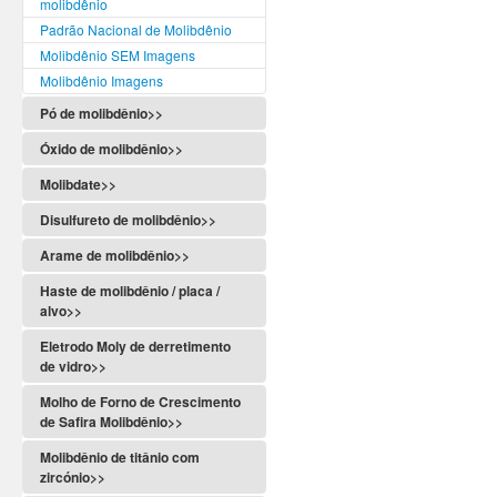
molibdênio
Padrão Nacional de Molibdênio
Molibdênio SEM Imagens
Molibdênio Imagens
Pó de molibdênio>>
Óxido de molibdênio>>
Molibdate>>
Disulfureto de molibdênio>>
Arame de molibdênio>>
Haste de molibdênio / placa /
alvo>>
Eletrodo Moly de derretimento
de vidro>>
Molho de Forno de Crescimento
de Safira Molibdênio>>
Molibdênio de titânio com
zircónio>>