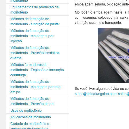
molibdênio
embalagem selada, oxidação anti-
Equipamentos de produção de
molibdênio
Molibdénio embalagem haste: a h
com espuma, colocado na caixa 
Métodos de formação de
vibração durante o transporte.
molibdênio - fundição de pasta
Métodos de formação de
molibdênio - moldagem por
injeção
Métodos de formação de
molibdênio - Pressão isostática
quente
Métodos formadores de
molibdênio - Explosão e formação
centrífuga
Métodos de formação de
molibdênio - moldagem por rolo
Se você tiver alguma dúvida ou co
em pó
sales@chinatungsten.com, sales
Métodos de formação de
molibdênio - Pressão de pó
Usos de molibdênio
Aplicações de molibdênio
Carbeto de molibdênio e
carboneto de tungstênio