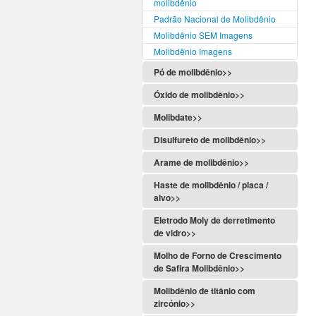
molibdênio
Padrão Nacional de Molibdênio
Molibdênio SEM Imagens
Molibdênio Imagens
Pó de molibdênio>>
Óxido de molibdênio>>
Molibdate>>
Disulfureto de molibdênio>>
Arame de molibdênio>>
Haste de molibdênio / placa /
alvo>>
Eletrodo Moly de derretimento
de vidro>>
Molho de Forno de Crescimento
de Safira Molibdênio>>
Molibdênio de titânio com
zircónio>>