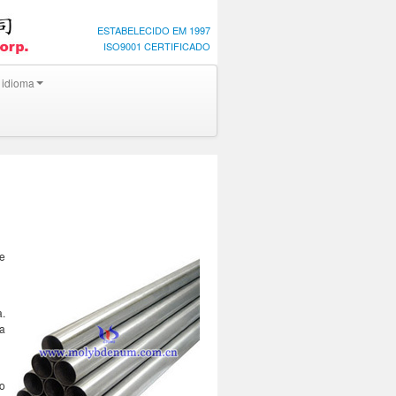
ESTABELECIDO EM 1997
ISO9001 CERTIFICADO
 idioma
de
a.
da
do