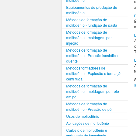
molibdênio
Equipamentos de produção de
molibdênio
B
Métodos de formação de
É
molibdênio - fundição de pasta
m
Métodos de formação de
L
molibdênio - moldagem por
A
injeção
c
Métodos de formação de
molibdênio - Pressão isostática
L
quente
A
Métodos formadores de
f
molibdênio - Explosão e formação
centrífuga
S
Métodos de formação de
molibdênio - moldagem por rolo
em pó
Métodos de formação de
molibdênio - Pressão de pó
Usos de molibdênio
Aplicações de molibdênio
Carbeto de molibdênio e
carboneto de tungstênio