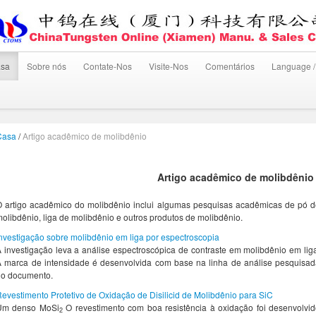
sa
Sobre nós
Contate-Nos
Visite-Nos
Comentários
Language /
Casa
/
Artigo acadêmico de molibdênio
Artigo acadêmico de molibdênio
 artigo acadêmico do molibdênio inclui algumas pesquisas acadêmicas de pó 
olibdênio, liga de molibdênio e outros produtos de molibdênio.
nvestigação sobre molibdênio em liga por espectroscopia
 investigação leva a análise espectroscópica de contraste em molibdênio em lig
 marca de intensidade é desenvolvida com base na linha de análise pesquisa
no documento.
evestimento Protetivo de Oxidação de Disilicid de Molibdênio para SiC
Um denso MoSi
O revestimento com boa resistência à oxidação foi desenvolvi
2