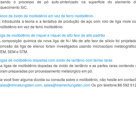
usando o processo de pó auto-sinterizado na superfície do elemento d
aquecimento SiC.
loco de óxido de molibdênio em vez de ferro molibdênio
 introduzida a teoria e a tentativa de produção de aço com rolo de liga mole
olibdênio em vez de ferro molibdênio.
iga de molibdênio de níquel e níquel de alto teor de alto padrão
 composição química da nova liga de N-i Mo de alto teor de silício foi projeta
orrosão da liga de elenco foram investigados usando microscópio metalográfico
TEM, SEM e STM.
igas de molibdênio dopadas com óxido de lantânio com terras raras
s ligas de molibdênio dopadas de óxido de lantânio e as partes raras contendo d
oram preparadas por processamento metalúrgico em pó.
e você tiver alguma dúvida ou consulta sobre o molibdênio, não hesite em contact
sales@chinatungsten.com, sales@xiamentungsten.com
Ou por telefone:86 592 51