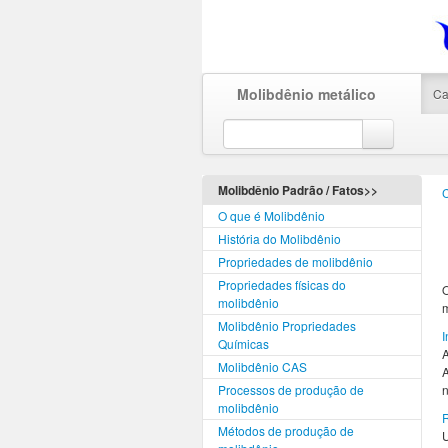
Molibdênio metálico
Ca
Molibdênio Padrão / Fatos>>
O que é Molibdênio
História do Molibdênio
Propriedades de molibdênio
Propriedades físicas do
O
molibdênio
m
Molibdênio Propriedades
I
Químicas
A
Molibdênio CAS
A
Processos de produção de
molibdênio
R
Métodos de produção de