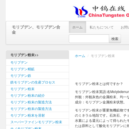
モリブデン、モリブデン合
ホーム
私たちについて
お問
金
検索
モリブデン粉末>>
ホーム
/
モリブデン粉末
モリブデン
モリブデン精鉱
モリブデン鉄
鉄モリブデンの生産プロセス
モリブデン粉末とは何ですか？
モリブデン粉末
モリブデン粉末英語:名Molybdenum 
モリブデン粉末の紹介
外観：外観灰色の金属粉末、均一
モリブデン粉末の製造方法
成分：モリブデン金属粉末状態。
モリブデン粉末の製造方法
モリブデン粉末が重要無機鉱物で
モリブデン粉末を溶射
のミネラル地殻です。石灰石、チ
水素による還元によって得られた
スーパーファインモリブデン粉末
たは原料として酸化モリブデンに
ナノモリブデン粉末