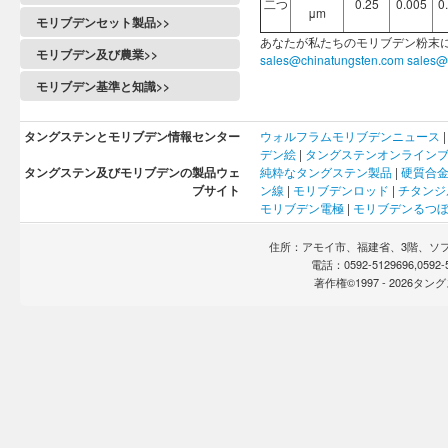
二つ
0.25
0.005
0
μm
モリブデンセット製品>>
あなたが私たちのモリブデン粉末
モリブデン及び農業>>
sales@chinatungsten.com
sales@
モリブデン基準と知識>>
タングステンとモリブデン情報センター
ウォルフラム
モリブデン
ニュース
デン
絵
|
タングステンオンライン
タングステン及びモリブデンの製品ウェ
純粋なタングステン製品
|
硬質合
ブサイト
ン線
|
モリブデンロッド
|
チタンジ
モリブデン電極
|
モリブデンるつ
住所：アモイ市、福建省、3階、ソフト
電話：0592-5129696,0592
著作権©1997 -
2026タ