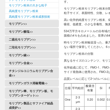
す。
モリブデン粉末の大きな粒子
モリブデン粉末モリブデン粉末分割
高純度モリブデン粉末
粒子サイズ、表面特性、分散、レ
高純度モリブデン粉末成形技術
高い化学的純度モリブデン粉末、
モリブデン>>
吸収、低硬度、小さな非毒性、無
534万平方キロメートルの分布域
モリブデン酸塩>>
面積の4％を占めました。世界の6
二硫化モリブデン>>
時モリブデン粉末輸送湿った、暴
ない場所で保管してください。 6
二珪化モリブデン>>
モリブデン粉末の分類
モリブデン線>>
異なるサイズのコンテンツ、モリブデ
モリブデン合金>>
化学組成に応じて、FMO-1、FM
チタンジルコニウムモリブデン合
サイド発熱体に使用され、FMO-
金>>
品質レベルに応じて2つのレベル
モリブデンガラス溶融電極>>
酸素含
仕様
平均粒径
Si
有量
モリブデン棒、モリブデン板、モ
リブデンターゲット>>
2-3
One
0.20
0.002
0.
μm
モリブデン製品とサファイア結晶
成長炉>>
2-3