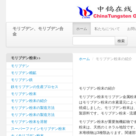
モリブデン、モリブデン合
ホーム
私たちについて
お問
金
検索
モリブデン粉末>>
ホーム
/
モリブデン粉末の紹介
モリブデン
モリブデン精鉱
モリブデン鉄
鉄モリブデンの生産プロセス
モリブデン粉末の紹介
モリブデン粉末
モリブデン粉末モリブデン金属粉
モリブデン粉末の紹介
はモリブデン粉末の水素還元によ
モリブデン粉末の製造方法
焼成しました。モリブデン粉末は
製原料です。モリブデン粉末 - 流
モリブデン粉末の製造方法
モリブデン粉末を溶射
モリブデン粉末が重要無機鉱物で
粉末は、天然のミネラル地殻です
スーパーファインモリブデン粉末
末堆積物は3種類あります。関連部
ナノモリブデン粉末