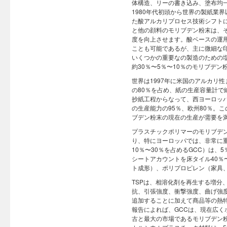
体構造、リーの書き込み、塗布均
1980年代初頭から世界の製紙業
た酸アルカリプロセス技術シフト
と他の顔料のモリブデン粉末は、
度を向上させます。酸ベースの運
ことも可能であるが、主に微細な
いくつかの重要なの製造のための
約30％〜5％〜10％のモリブデ
世界は1997年に米国のアルカリ
の80％を占め、紙の生産容量計で
抄紙工程からなって、西ヨーロッパ
の生産能力の95％、欧州80％。
ブデン粉末の現在の生産が需要を
プラスチックポリマーのモリブデ
り、特にヨーロッパでは、非常に
10％〜30％を占めるGCC）は、5
シートアカウントを床タイル40％
ト成形）、ポリプロピレン（家具
TSPは、相溶化剤を再生する増
抗、引張強度、衝撃強度、曲げ強
追加することに加えて商品等の熱
報告によれば、GCCは、現在広く
古と最大の市場であるモリブデン