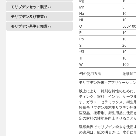
Mg
10
モリブデンセット製品>>
Mn
5
Na
10
モリブデン及び農業>>
Ni
10
モリブデン基準と知識>>
O
500-10
P
10
Pb
10
S
20
*Si
10
Ti
10
W
100
例の使用方法
微細加
モリブデン粉末 - アプリケーショ
以上により、特別な特性のために
ティング、塗料、インキ、ケーブ
す、ガラス、セラミックス、衛生
軽量モリブデン粉末モリブデン粉
医薬品、接着剤、衛生用品に使用
定の材料の性能を向上させること
製紙業界でモリブデン粉末を使用
の適用は、紙の明るさは、水分に