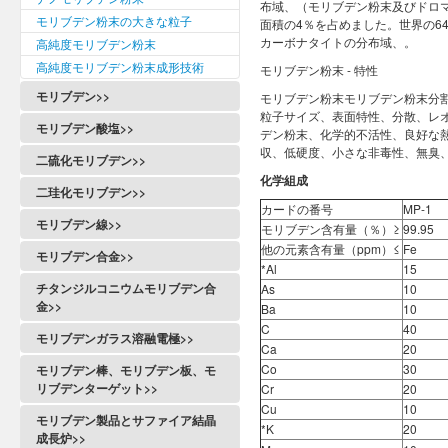
布域、（モリブデン粉末及びドロ
モリブデン粉末の大きな粒子
面積の4％を占めました。世界の6
カーボナタイトの分布域、。
高純度モリブデン粉末
高純度モリブデン粉末成形技術
モリブデン粉末 - 特性
モリブデン>>
モリブデン粉末モリブデン粉末分割
粒子サイズ、表面特性、分散、レ
モリブデン酸塩>>
デン粉末、化学的不活性、良好な
収、低硬度、小さな非毒性、無臭
二硫化モリブデン>>
化学組成
二珪化モリブデン>>
カードの番号
MP-1
モリブデン線>>
モリブデン含有量（％）≥
99.95
他の元素含有量（ppm）≤
Fe
モリブデン合金>>
*Al
15
チタンジルコニウムモリブデン合
As
10
金>>
Ba
10
C
40
モリブデンガラス溶融電極>>
Ca
20
Co
30
モリブデン棒、モリブデン板、モ
リブデンターゲット>>
Cr
20
Cu
10
モリブデン製品とサファイア結晶
*K
20
成長炉>>