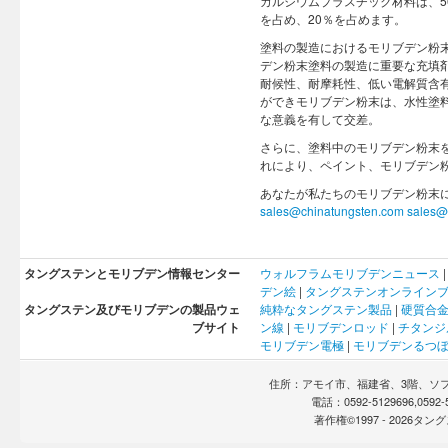
カルシウムプラスチック材料は、5
を占め、20％を占めます。
塗料の製造におけるモリブデン粉
デン粉末塗料の製造に重要な充填
耐候性、耐摩耗性、低い電解質含
ができモリブデン粉末は、水性塗
な意義を有して交差。
さらに、塗料中のモリブデン粉末
れにより、ペイント、モリブデン
あなたが私たちのモリブデン粉末
sales@chinatungsten.com
sales@
タングステンとモリブデン情報センター
ウォルフラム
モリブデン
ニュース
デン
絵
|
タングステンオンライン
タングステン及びモリブデンの製品ウェ
純粋なタングステン製品
|
硬質合
ブサイト
ン線
|
モリブデンロッド
|
チタンジ
モリブデン電極
|
モリブデンるつ
住所：アモイ市、福建省、3階、ソフト
電話：0592-5129696,0592
著作権©1997 -
2026タ