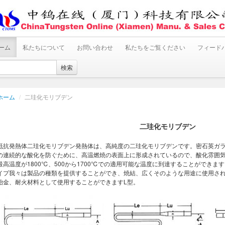
ーム
私たちについて
お問い合わせ
私たちをご覧ください
フィード
検索
ホーム
/
二珪化モリブデン
二珪化モリブデン
抵抗発熱体二珪化モリブデン発熱体は、高純度の二珪化モリブデンです。密石英ガ
の連続的な酸化を防ぐために、高温燃焼の表面上に形成されているので、酸化雰囲気、
最高温度が1800℃、500から1700℃での適用可能な温度に到達することができま
イプ我々は製品の種類を提供することができ、焼結、広くそのような用途に使用さ
冶金、耐火材料として使用することができますL型。