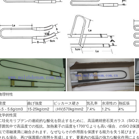
物理特性
密度
曲げ強度
ビッカース硬さ
気孔率
水溶性の
熱拡張
5.5－5.6g/cm3
15-25kg/cm2
（HV)570kg/mm2
7.4%
1.2%
4%
化学的性質
二珪化モリブデンの連続的な酸化を防止するために、高温燃焼密石英ガラス（SiO 
雰囲気中で高温度での抵抗。加熱素子の温度を1700℃よりも高い場合、のSiO 2保護膜
点で溶融液滴に融合されます。なぜならその作用面を保護する能力を失う延びます
される場合、再び保護膜の形態を形成します。要素内の低温の強力な酸化作用によるも