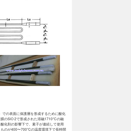
2）での表面に保護層を形成するために酸化
のSiO 2で形成された溶融1710℃の融
。酸化剤の影響下で、素子が連続して使用
のが400〜700℃の温度環境下で長時間