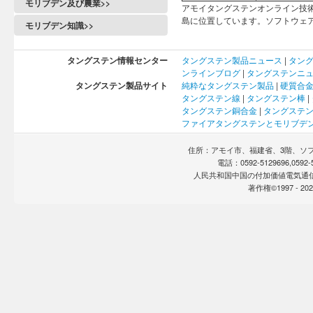
モリブデン及び農業>>
アモイタングステンオンライン技術
島に位置しています。ソフトウェアサイ
モリブデン知識>>
タングステン情報センター
タングステン製品ニュース
|
タン
ンラインブログ
|
タングステンニ
タングステン製品サイト
純粋なタングステン製品
|
硬質合
タングステン線
|
タングステン棒
|
タングステン銅合金
|
タングステ
ファイアタングステンとモリブデ
住所：アモイ市、福建省、3階、ソフト
電話：0592-5129696,0592
人民共和国中国の付加価値電気通
著作権©1997 -
2