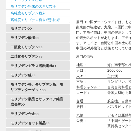
モリブデン粉末の大きな粒子
高純度モリブデン粉末
高純度モリブデン粉末成形技術
厦門（中国ゲートウェイ）は、も
南東部の福建省、九龍川 - 厦門
モリブデン>>
門。アモイ市は、中国の健康とし
モリブデン酸塩>>
の観光スポットがあります。アモ
す。アモイは、台湾と中国本土の
二硫化モリブデン>>
中国の対外投資と技術となってい
二珪化モリブデン>>
厦門の情報
地理：
海に南東部の福
モリブデンガラス溶融電極>>
人口：
2000,000
モリブデン線>>
人々：
主に漢
言語：
マンダリン、
モリブデン棒、モリブデン板、モ
料理ジャンル：
台湾台湾料理
リブデンターゲット>>
コード：
外国人86から5
モリブデン製品とサファイア結晶
交通：
航空機、自動
成長炉>>
旅行：
バスラピッド
モリブデン合金>>
気候：
アモイは亜熱
栄誉：
「中国のゲー
モリブデンセット製品>>
茶貿易センタ