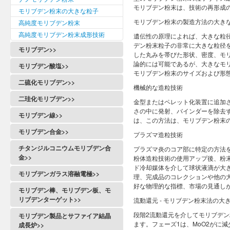
モリブデン粉末は、技術の再形成
モリブデン粉末の大きな粒子
モリブデン粉末の製造方法の大きな粒
高純度モリブデン粉末
高純度モリブデン粉末成形技術
遺伝性の原理によれば、大きな粒
デン粉末粒子の非常に大きな粒径
モリブデン>>
した丸みを帯びた形状、密度、モ
論的には可能であるが、大きなモ
モリブデン酸塩>>
モリブデン粉末のサイズおよび形
二硫化モリブデン>>
機械的な造粒技術
二珪化モリブデン>>
金型またはペレット化装置に追加
さの中に発射、バインダーを除去
モリブデン線>>
は、この方法は、モリブデン粉末
モリブデン合金>>
プラズマ造粒技術
チタンジルコニウムモリブデン合
プラズマ炎のコア部に特定の方法
金>>
粉体造粒技術の使用アップ後、粉
ド冷却媒体を介して球状液滴が大
モリブデンガラス溶融電極>>
理、完成品のコレクションや他の
好な物理的な指標、市場の見通し
モリブデン棒、モリブデン板、モ
リブデンターゲット>>
流動還元 - モリブデン粉末法の大
段階2流動還元を介してモリブデ
モリブデン製品とサファイア結晶
ます。フェーズ1は、MoO2がに減
成長炉>>