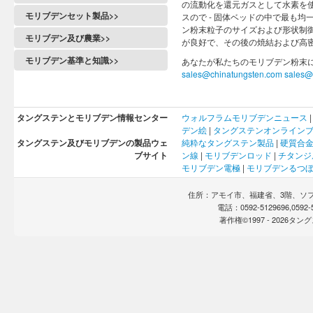
の流動化を還元ガスとして水素を使
モリブデンセット製品>>
スので - 固体ベッドの中で最も
ン粉末粒子のサイズおよび形状制
モリブデン及び農業>>
が良好で、その後の焼結および高
モリブデン基準と知識>>
あなたが私たちのモリブデン粉末
sales@chinatungsten.com
sales@
タングステンとモリブデン情報センター
ウォルフラム
モリブデン
ニュース
デン
絵
|
タングステンオンライン
タングステン及びモリブデンの製品ウェ
純粋なタングステン製品
|
硬質合
ブサイト
ン線
|
モリブデンロッド
|
チタンジ
モリブデン電極
|
モリブデンるつ
住所：アモイ市、福建省、3階、ソフト
電話：0592-5129696,0592
著作権©1997 -
2026タ