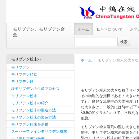
モリブデン、モリブデン合
ホーム
私たちについて
お問
金
検索
モリブデン粉末>>
ホーム
/
モリブデン粉末の大きな
モリブデン
モリブデン精鉱
モリブデン鉄
鉄モリブデンの生産プロセス
モリブデン粉末の大きな粒子サイ
モリブデン粉末
その物理的な指標である：大きいサイズ（
で）、良好な流動性の大嵩密度（10
モリブデン粉末の紹介
な大きさは、一般的には5μm以下
モリブデン粉末の製造方法
0.9の間グラム/ cm 3で、
モリブデン粉末の製造方法
形態。
モリブデン粉末を溶射
モリブデン粉末製剤の難し大きな
スーパーファインモリブデン粉末
動性。モリブデン粉末の形態を介
型のモリブデン粉末の粒子サイズ
ナノモリブデン粉末