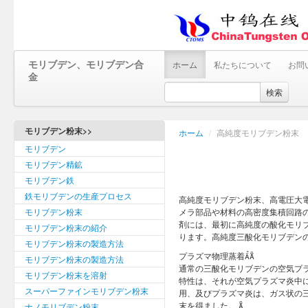
モリブデン、モリブデン合
ホーム
私たちについて
お問
金
検索
モリブデン粉末>>
ホーム
/
高純度モリブデン粉末
モリブデン
モリブデン精鉱
モリブデン鉄
鉄モリブデンの生産プロセス
高純度モリブデン粉末、高電圧大
モリブデン粉末
メラ部品や材料の高密度集積回路
剤には、最初に高純度の酸化モリ
モリブデン粉末の紹介
ります。高純度三酸化モリブデン
モリブデン粉末の製造方法
プラズマ物理蒸着
モリブデン粉末の製造方法
通常の三酸化モリブデンの空気プ
モリブデン粉末を溶射
特性は、それが空気プラズマ炎中
スーパーファインモリブデン粉末
用、及びプラズマ炎は、ガス状の
末を得ました。 
ナノモリブデン粉末