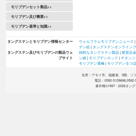
モリブデンセット製品>>
モリブデン及び農業>>
モリブデン基準と知識>>
タングステンとモリブデン情報センター
ウォルフラム
モリブデン
ニュース
デン
絵
|
タングステンオンライン
タングステン及びモリブデンの製品ウェ
純粋なタングステン製品
|
硬質合
ブサイト
ン線
|
モリブデンロッド
|
チタンジ
モリブデン電極
|
モリブデンるつ
住所：アモイ市、福建省、3階、ソフト
電話：0592-5129696,0592
著作権©1997 -
2026タ