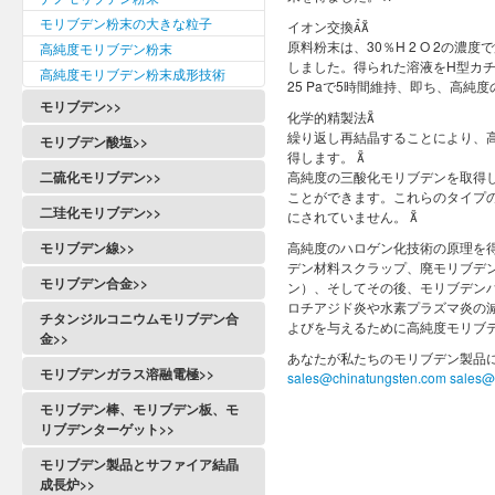
モリブデン粉末の大きな粒子
イオン交換
原料粉末は、30％H 2 O 2の濃
高純度モリブデン粉末
しました。得られた溶液をH型カチ
高純度モリブデン粉末成形技術
25 Paで5時間維持、即ち、高純
モリブデン>>
化学的精製法
繰り返し再結晶することにより、
モリブデン酸塩>>
得します。 
二硫化モリブデン>>
高純度の三酸化モリブデンを取得
ことができます。これらのタイプ
二珪化モリブデン>>
にされていません。 
モリブデン線>>
高純度のハロゲン化技術の原理を
デン材料スクラップ、廃モリブデ
モリブデン合金>>
ン）、そしてその後、モリブデン
ロチアジド炎や水素プラズマ炎の減
チタンジルコニウムモリブデン合
よびを与えるために高純度モリブ
金>>
あなたが私たちのモリブデン製品
モリブデンガラス溶融電極>>
sales@chinatungsten.com
sales@
モリブデン棒、モリブデン板、モ
リブデンターゲット>>
モリブデン製品とサファイア結晶
成長炉>>