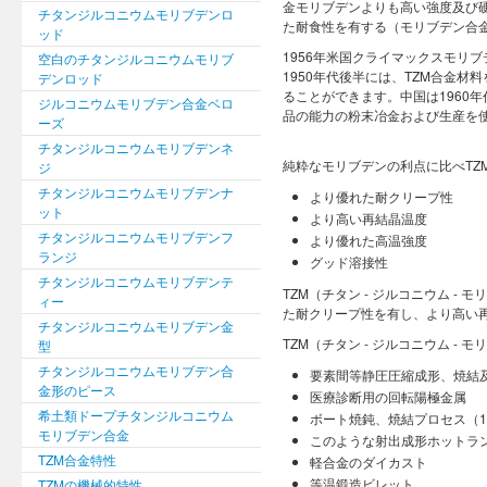
金モリブデンよりも高い強度及び
チタンジルコニウムモリブデンロ
た耐食性を有する（モリブデン合金
ッド
1956年米国クライマックスモリ
空白のチタンジルコニウムモリブ
1950年代後半には、TZM合金
デンロッド
ることができます。中国は1960年
ジルコニウムモリブデン合金ベロ
品の能力の粉末冶金および生産を
ーズ
チタンジルコニウムモリブデンネ
純粋なモリブデンの利点に比べTZM
ジ
チタンジルコニウムモリブデンナ
より優れた耐クリープ性
ット
より高い再結晶温度
チタンジルコニウムモリブデンフ
より優れた高温強度
ランジ
グッド溶接性
チタンジルコニウムモリブデンテ
TZM（チタン - ジルコニウム 
ィー
た耐クリープ性を有し、より高い
チタンジルコニウムモリブデン金
TZM（チタン - ジルコニウム 
型
チタンジルコニウムモリブデン合
要素間等静圧圧縮成形、焼結
金形のピース
医療診断用の回転陽極金属
希土類ドープチタンジルコニウム
ボート焼鈍、焼結プロセス（1
モリブデン合金
このような射出成形ホットラ
TZM合金特性
軽合金のダイカスト
等温鍛造ビレット
TZMの機械的特性