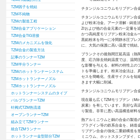
TZM因子を焼結
チタンジルコニウムモリブデン合
TZM不純物
チタンジルコニウムモリブデン合金
TZMの製造工程
よび粉末冶金。アーク溶解 - 鋳造
TZM合金アプリケーション
Zrおよび他の合金元素の一定量を
かつ高純度モリブデン粉末冶金ルール
TZM合金TIG溶接
黒鉛粉末を均一に冷間静水圧プレス
TZMのメカニズムを強化
に、大気の保護に高い温度で焼結
TZM合金の製造方法
ブランクその後熱間圧延高温（熱
記事のランナーTZM
度、応力除去焼鈍温度では、温間
TZM半分ランナー
な影響を与える、材料の特性上の
トを準備します。粉末冶金法は、
TZMのホットランナーシステム
セスを簡略化、生産サイクルを短
TZMホットランナーノズル
きます大幅に削減。
TZMホットランナーノズル
チタンジルコニウムモリブデン合
ホットランナーシステムのタイプ
現在最も広くTZMモリブデン（Mo-0.5
バルブランナーTZM
炭素）を有しています。良好な高
针阀式TZM热流道
り製造。非常に悪い高温構造材料
オープンランナーTZM
熱アルミニウムと銅の合金の製造
組み立てTZMランナー
プラグイン等の鉄系合金を、鋳造
統合TZMランナー
リブデン合金の強化二重鎖構造を
ホットランナー金型部分TZM
ミニウム、ホットスタンプダイ、