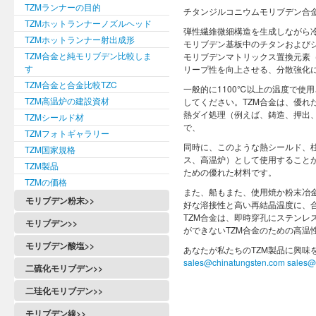
TZMランナーの目的
チタンジルコニウムモリブデン合
TZMホットランナーノズルヘッド
弾性繊維微細構造を生成しながら
TZMホットランナー射出成形
モリブデン基板中のチタンおよび
TZM合金と純モリブデン比較しま
モリブデンマトリックス置換元素
す
リープ性を向上させる、分散強化
TZM合金と合金比較TZC
一般的に1100℃以上の温度で使用
TZM高温炉の建設資材
してください。TZM合金は、優れ
熱ダイ処理（例えば、鋳造、押出
TZMシールド材
で、
TZMフォトギャラリー
同時に、このような熱シールド、
TZM国家規格
ス、高温炉）として使用すること
TZM製品
ための優れた材料です。
TZMの価格
また、船もまた、使用焼か粉末冶
モリブデン粉末>>
好な溶接性と高い再結晶温度に、
TZM合金は、即時穿孔にステン
モリブデン>>
ができないTZM合金のための高温
モリブデン酸塩>>
あなたが私たちのTZM製品に興味
sales@chinatungsten.com
sales@
二硫化モリブデン>>
二珪化モリブデン>>
モリブデン線>>