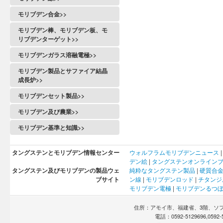
モリブデン合金>>
モリブデン棒、モリブデン板、モ
リブデンターゲット>>
モリブデンガラス溶融電極>>
モリブデン製品とサファイア結晶
成長炉>>
モリブデンセット製品>>
モリブデン及び農業>>
モリブデン基準と知識>>
タングステンとモリブデン情報センター
ウォルフラム
モリブデン
ニュース
デン
絵
|
タングステンオンライン
タングステン及びモリブデンの製品ウェ
純粋なタングステン製品
|
硬質合
ブサイト
ン線
|
モリブデンロッド
|
チタンジ
モリブデン電極
|
モリブデンるつ
住所：アモイ市、福建省、3階、ソフト
電話：0592-5129696,0592