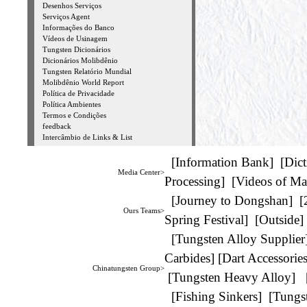
Desenhos Serviços
Serviços Agent
Informações do Banco
Vídeos de Usinagem
Tungsten Dicionários
Dicionários Molibdênio
Tungsten Relatório Mundial
Molibdênio World Report
Política de Privacidade
Política Ambientes
Termos e Condições
feedback
Intercâmbio de Links & List
[
Information Bank
] [
Dict
Media Center>
Processing
] [
Videos of Ma
[
Journey to Dongshan
] [
Ours Teams>
Spring Festival
] [
Outside
]
[
Tungsten Alloy Supplier
Carbides
] [
Dart Accessorie
Chinatungsten Group>
[
Tungsten Heavy Alloy
] 
[
Fishing Sinkers
] [
Tungs