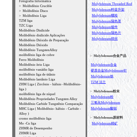
Fotografia Informática
Molybdenum Threaded Rod
>
Molibdênio Crucible
Molybdenum料提升架
>
Molibdênio Disco
Molybdenum螺栓
>
Molibdênio Liga
TZM liga
Molybdenum隔热罩
TZC Liga
Molybdenum锻件
Molibdênio Disilicide
Molybdenum隔热片
Molibdênio disilicide Aplicações
Molybdenum绞丝
Molibdênio Dióxido de Preparação
Molibdênio Dióxido
Molibdênio TungstenAlloy
molibdênio liga de cobre
>
Molybdenum合金产品
Ferro Molibdênio
Molibdênio ítrio Liga
Molybdenum合金
molibdênio vanádio liga
硬质合金Molybdenum针
molibdênio liga de titânio
Molybdenum铁
Molibdênio lantânio Liga
TZM 法兰
ZHM Liga ( Zircônio - háfnio -Molibdênio-
liga )
>
Molybdenum粉末
molibdênio liga de níquel
Molybdenum粉
Molibdênio Propriedades Tungsten Alloy
三氧化Molybdenum
Molibdênio Carbide Tungstênio Comparação
Molybdenum酸钡
MHC Liga ( Molibdênio- háfnio - Carbide -
Alloy )
>
Molybdenum原材料
cromo molibdênio liga
Mo -Cu liga
Molybdenum精矿
ZHMR de Desempenho
ZHMR Liga