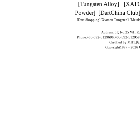
[
Tungsten Alloy
] [
XAT
Powder
] [
DartChina Club
[
Dart Shopping
][
Xiamen Tungsten
]
[Metals
Address: 3F, No.25 WH Rd
Phone:+86-592-5129696,+86-592-5129595
Certified by MII
Copyright1997 -
2026 