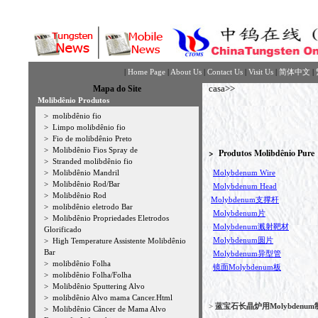
|
Home Page
|
About Us
|
Contact Us
|
Visit Us
|
简体中文
|
casa
>>
Mapa do Site
Molibdênio Produtos
>
molibdênio fio
>
Limpo molibdênio fio
>
Fio de molibdênio Preto
>
Molibdênio Fios Spray de
> Produtos Molibdênio Pure
>
Stranded molibdênio fio
>
Molibdênio Mandril
Molybdenum Wire
>
Molibdênio Rod/Bar
Molybdenum Head
>
Molibdênio Rod
Molybdenum支撑杆
>
molibdênio eletrodo Bar
Molybdenum片
>
Molibdênio Propriedades Eletrodos
Molybdenum溅射靶材
Glorificado
Molybdenum圆片
>
High Temperature Assistente Molibdênio
Bar
Molybdenum异型管
>
molibdênio Folha
镜面Molybdenum板
>
molibdênio Folha/Folha
>
Molibdênio Sputtering Alvo
>
molibdênio Alvo mama Cancer.Html
>
蓝宝石长晶炉用Molybdenum
>
Molibdênio Câncer de Mama Alvo