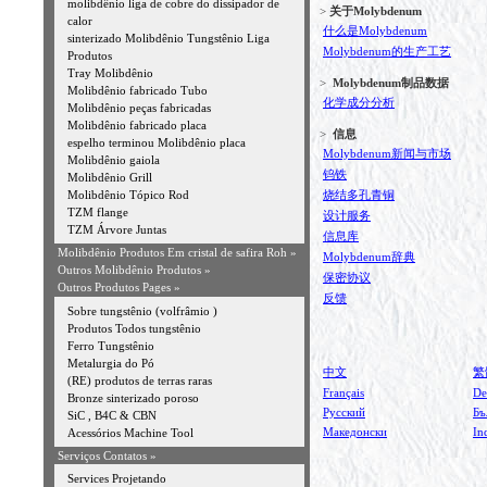
molibdênio liga de cobre do dissipador de
>
关于Molybdenum
calor
什么是Molybdenum
sinterizado Molibdênio Tungstênio Liga
Molybdenum的生产工艺
Produtos
Tray Molibdênio
>
Molybdenum制品数据
Molibdênio fabricado Tubo
化学成分分析
Molibdênio peças fabricadas
Molibdênio fabricado placa
>
信息
espelho terminou Molibdênio placa
Molybdenum新闻与市场
Molibdênio gaiola
钨铁
Molibdênio Grill
Molibdênio Tópico Rod
烧结多孔青铜
TZM flange
设计服务
TZM Árvore Juntas
信息库
Molibdênio Produtos Em cristal de safira Roh »
Molybdenum辞典
Outros Molibdênio Produtos
»
保密协议
Outros Produtos Pages »
反馈
Sobre tungstênio (volfrâmio )
Produtos Todos tungstênio
Ferro Tungstênio
Metalurgia do Pó
中文
繁
(RE) produtos de terras raras
Français
De
Bronze sinterizado poroso
Русский
Бъ
SiC , B4C & CBN
Македонски
In
Acessórios Machine Tool
Serviços Contatos »
Services Projetando