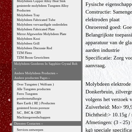
Molybdeen Copper Alloy Heat Sink
Fysische eigenschapp
gesinterde molybdeen Tungsten Alloy
Producten
Constructie: Samenge
Molybdeen Tray
elektroden plaat
Molybdeen Fabricated Tube
Molybdeen vervaardigde onderdelen
Onroerend goed: Goed
Molybdeen Fabricated Plate
Belangrijkste toepas
Mirror Afgewerkte Molybdeen Plate
Molybdeen Kooi
apparatuur van de gl
Molybdeen Grill
Molybdeen Discussie Rod
aarden industrie
TZM Flens
Specificatie: Zorg v
TZM Boom Gewrichten
Molybdeen Goederen In Sapphire Crystal Roh
aanvraag.
»
Andere Molybdeen Producten
»
Andere producten Pages »
Molybdeen elektrode 
Over Tungsten ( Wolfram )
Alle Tungsten producten
Donkerbruin, zilvergr
Ferro Tungsten
volgens het verzoek v
poedermetallurgie
Rare Earth ( RE ) Producten
Zuiverheid: Mo> 99
gesinterd brons poreuze
SiC , B4C & CBN
Dichtheid:> 10.15g /
Machinegereedschappen
Afmetingen: (3 - 25)
Diensten Contacten »
kg) speciale specific
Services ontwerpen