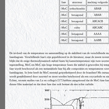
fase
structuur
stacking volgorde
-Mo
C
orthorhombic
ABAB
-MoC
hexagonal
ABAB
-MoC
hexagonal
ABCACB
-MoC
cubic
ABCABC
-MoC
hexagonal
AAAA
-MoC
hexagonal
AABB
De invloed van de temperatuur en samenstelling op de stabiliteit van de verschillende mo
fasediagram. Verschillende fase's zijn gepubliceerd in de literatuur, maar de meest rec
blijkt dat de enige thermodynamisch stabiel fasen bij kamertemperatuur zijn twee soor
tegenstelling, MoC-en-MoC zijn hoge temperatuur fasen die stabiel is geworden bij t
fase wordt beschouwd als een metastabiele fase bij alle composities en temperaturen wor
fasediagram. In feite heeft de MoC-meestal gesynthetiseerd door de brandstof Mo metaal
wordt gestabiliseerd door zuurstof en moet worden beschouwd als een oxycarbide en niet 
Echter, recente studies van Lu en collega's [17] hebben aangetoond dat de MoC-fase ka
dunne film materiaal en dat deze fase dan ook bestaat als een echte carbide.