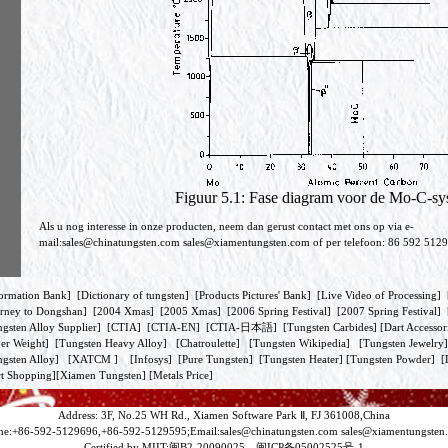
Figuur 5.1: Fase diagram voor de Mo-C-sy
Als u nog interesse in onze producten, neem dan gerust contact met ons op via e-
mail:
sales@chinatungsten.com
sales@xiamentungsten.com
of per telefoon: 86 592 512
ormation Bank
] [
Dictionary of tungsten
] [
Products Pictures' Bank
] [
Live Video of Processing
] 
rney to Dongshan
] [
2004 Xmas
] [
2005 Xmas
] [
2006 Spring Festival
] [
2007 Spring Festival
] 
gsten Alloy Supplier
] [
CTIA
] [
CTIA-EN
] [
CTIA-日本語
] [
Tungsten Carbides
] [
Dart Accessor
er Weight
] [
Tungsten Heavy Alloy
] [
Chatroulette
] [
Tungsten Wikipedia
] [
Tungsten Jewelry
gsten Alloy
] [
XATCM
] [
Infosys
] [
Pure Tungsten
] [
Tungsten Heater
] [
Tungsten Powder
] [
t Shopping
][
Xiamen Tungsten
]
[Metals Price]
Address: 3F, No.25 WH Rd., Xiamen Software Park Ⅱ, FJ 361008,China
ne:+86-592-5129696,+86-592-5129595;Email:
sales@chinatungsten.com
sales@xiamentungsten
Certified by MIIT:闽B2-20090025 闽ICP备05002525号-1