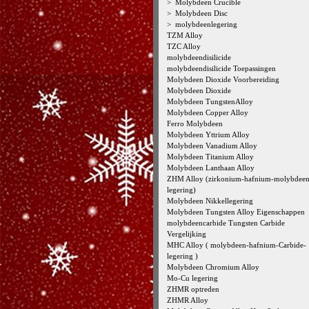
>
Molybdeen Crucible
>
Molybdeen Disc
>
molybdeenlegering
TZM Alloy
TZC Alloy
molybdeendisilicide
molybdeendisilicide Toepassingen
Molybdeen Dioxide Voorbereiding
Molybdeen Dioxide
Molybdeen TungstenAlloy
Molybdeen Copper Alloy
Ferro Molybdeen
Molybdeen Yttrium Alloy
Molybdeen Vanadium Alloy
Molybdeen Titanium Alloy
Molybdeen Lanthaan Alloy
ZHM Alloy (zirkonium-hafnium-molybdeen
legering)
Molybdeen Nikkellegering
Molybdeen Tungsten Alloy Eigenschappen
molybdeencarbide Tungsten Carbide
Vergelijking
MHC Alloy ( molybdeen-hafnium-Carbide-
legering )
Molybdeen Chromium Alloy
Mo-Cu legering
ZHMR optreden
ZHMR Alloy