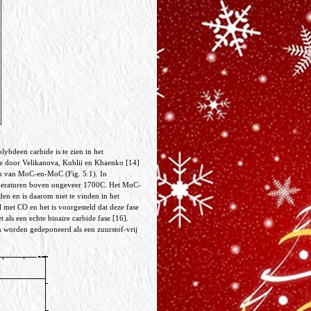
lybdeen carbide is te zien in het
ente door Velikanova, Kublii en Khaenko [14]
ten van MoC-en-MoC (Fig. 5.1). In
emperaturen boven ongeveer 1700C. Het MoC-
den en is daarom niet te vinden in het
 met CO en het is voorgesteld dat deze fase
als een echte binaire carbide fase [16].
n worden gedeponeerd als een zuurstof-vrij