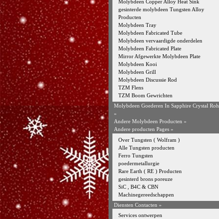
Molybdeen Copper Alloy Heat Sink
gesinterde molybdeen Tungsten Alloy
Producten
Molybdeen Tray
Molybdeen Fabricated Tube
Molybdeen vervaardigde onderdelen
Molybdeen Fabricated Plate
Mirror Afgewerkte Molybdeen Plate
Molybdeen Kooi
Molybdeen Grill
Molybdeen Discussie Rod
TZM Flens
TZM Boom Gewrichten
Molybdeen Goederen In Sapphire Crystal Ro
»
Andere Molybdeen Producten
»
Andere producten Pages »
Over Tungsten ( Wolfram )
Alle Tungsten producten
Ferro Tungsten
poedermetallurgie
Rare Earth ( RE ) Producten
gesinterd brons poreuze
SiC , B4C & CBN
Machinegereedschappen
Diensten Contacten »
Services ontwerpen