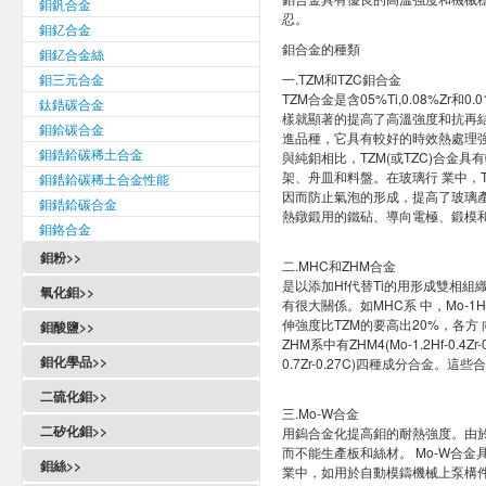
鉬釩合金
忍。
鉬釔合金
鉬合金的種類
鉬釔合金絲
鉬三元合金
一.TZM和TZC鉬合金
TZM合金是含05%Ti,0.08%Z
鈦鋯碳合金
樣就顯著的提高了高溫強度和抗再結
鉬鉿碳合金
進品種，它具有較好的時效熱處理強
鉬鋯鉿碳稀土合金
與純鉬相比，TZM(或TZC)合
架、舟皿和料盤。在玻璃行 業中，
鉬鋯鉿碳稀土合金性能
因而防止氣泡的形成，提高了玻璃產
鉬鋯鉿碳合金
熱鐓鍛用的鐵砧、導向電極、鍛模
鉬鉻合金
鉬粉>>
二.MHC和ZHM合金
是以添加Hf代替Ti的用形成雙相
氧化鉬>>
有很大關係。如MHC系 中，Mo-1
伸強度比TZM的要高出20%，各方 
鉬酸鹽>>
ZHM系中有ZHM4(Mo-1.2Hf-0.4Zr-0.
鉬化學品>>
0.7Zr-0.27C)四種成分合金
二硫化鉬>>
三.Mo-W合金
二矽化鉬>>
用鎢合金化提高鉬的耐熱強度。由於
而不能生產板和絲材。 Mo-W合
鉬絲>>
業中，如用於自動模鑄機械上泵構