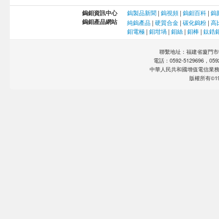
鎢鉬資訊中心
鎢製品新聞
|
鎢視頻
|
鎢鉬百科
|
鎢
鎢鉬產品網站
純鎢產品
|
硬質合金
|
碳化鎢粉
|
高
鉬電極
|
鉬坩堝
|
鉬絲
|
鉬棒
|
鈦鋯
聯繫地址：福建省廈門市軟
電話：0592-5129696，0592-
中華人民共和國增值電信業
版權所有©19