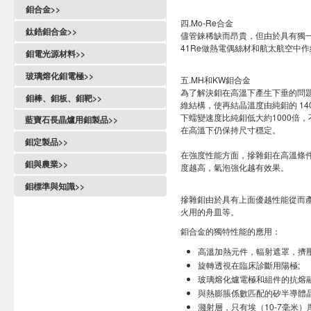
鉬合金>>
四.Mo-Re合金
鈦鋯鉬合金>>
儘管錸稀缺而昂貴，但由於具有獨一
41Re做熱電偶絲材和航太航空中作
鉬電光源材料>>
玻璃熔化鉬電極>>
五.MH和KW鉬合金
為了解決鉬在高溫下產生下垂的問題
鉬棒、鉬板、鉬靶>>
維結構，使再結晶溫度由純鉬的 14
下蠕變速度比純鉬低大約1000倍
藍寶石長晶爐用鉬製品>>
在高溫下仍保持尺寸穩定。
鉬定製品>>
在強度性能方面，摻雜鉬在高溫條件
鉬與農業>>
度越高，氣泡強化越有效果。
鉬標準與知識>>
摻雜鉬由於具有上面優越性能從而
火用的舟皿等。
鉬合金的獨特性能的應用：
高溫加熱元件，輻射遮罩，擠壓
旋轉透視在臨床診斷用陽極;
玻璃熔化爐電極和組件的抗熔融
與熱膨脹係數匹配的矽半導體晶
濺射層，只有埃（10-7毫米