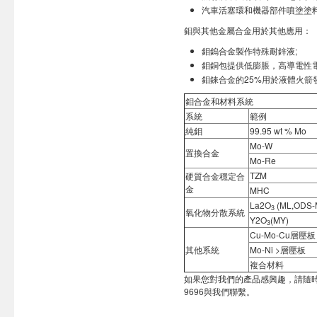
汽車活塞環和機器部件噴塗塗
鉬與其他金屬合金用於其他應用：
鉬鎢合金製作特殊耐鋅液;
鉬銅包提供低膨脹，高導電性電
鉬錸合金的25%用於液體火
鉬合金和材料系統
系統
範例
純鉬
99.95 wt % Mo
Mo-W
置換合金
Mo-Re
TZM
硬質合金穩定合
金
MHC
La2O
(ML,ODS-
3
氧化物分散系統
Y2O
(MY)
3
Cu-Mo-Cu層壓板
其他系統
Mo-Ni >層壓板
複合材料
如果您對我們的產品感興趣，請隨
9696與我們聯繫。