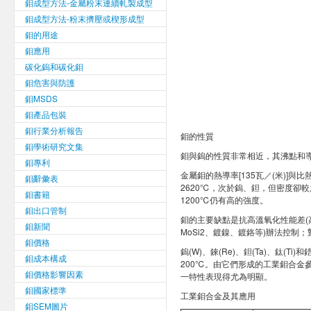
鉬成型方法-金屬粉末連續軋製成型
鉬成型方法-粉末擠壓或楔形成型
鉬的用途
鉬應用
碳化鎢和碳化鉬
鉬危害與防護
鉬MSDS
鉬產品包裝
鉬行業分析報告
鉬的性質
鉬學術研究文集
鉬與鎢的性質非常相近，其沸點和
鉬專利
金屬鉬的熱導率[135瓦／(米)]與
鉬辭彙表
2620℃，次於鎢、鉭，但密度卻
鉬書籍
1200℃仍有高的強度。
鉬出口管制
鉬的主要缺點是抗高溫氧化性能差(
鉬新聞
MoSi2、鍍鎳、鍍鉻等)辦法控
鉬價格
鎢(W)、錸(Re)、鉭(Ta)、鈦
鉬成本構成
200℃。由它們形成的工業鉬合
鉬價格影響因素
一特性表現得尤為明顯。
鉬國家標準
工業鉬合金及其應用
鉬SEM圖片