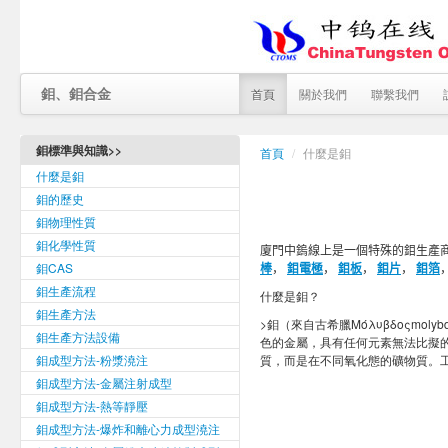
鉬、鉬合金
首頁
關於我們
聯繫我們
鉬標準與知識>>
首頁
/
什麼是鉬
什麼是鉬
鉬的歷史
鉬物理性質
鉬化學性質
廈門中鎢線上是一個特殊的鉬生產
鉬CAS
棒
，
鉬電極
，
鉬板
，
鉬片
，
鉬箔
鉬生產流程
什麼是鉬？
鉬生產方法
>鉬（來自古希臘Μόλυβδοςm
鉬生產方法設備
色的金屬，具有任何元素無法比擬
鉬成型方法-粉漿澆注
質，而是在不同氧化態的礦物質。
鉬成型方法-金屬注射成型
鉬成型方法-熱等靜壓
鉬成型方法-爆炸和離心力成型澆注