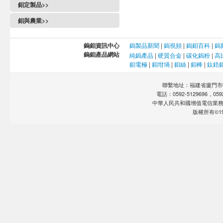
鉬定製品>>
鉬與農業>>
鎢鉬資訊中心
鎢製品新聞
|
鎢視頻
|
鎢鉬百科
|
鎢
鎢鉬產品網站
純鎢產品
|
硬質合金
|
碳化鎢粉
|
高
鉬電極
|
鉬坩堝
|
鉬絲
|
鉬棒
|
鈦鋯
聯繫地址：福建省廈門市軟
電話：0592-5129696，0592-
中華人民共和國增值電信業
版權所有©19