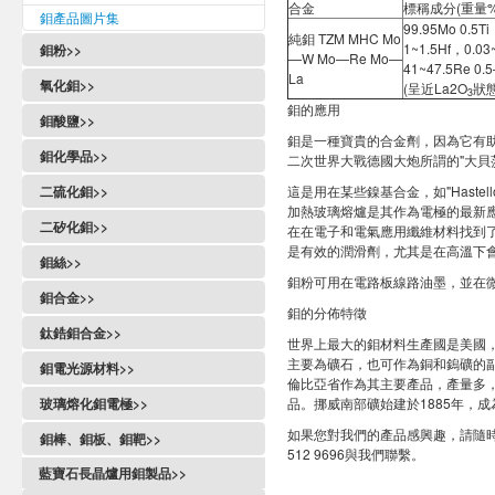
合金
標稱成分(重量%
鉬產品圖片集
99.95Mo 0.5T
純鉬 TZM MHC Mo
1~1.5Hf，0.03
鉬粉>>
—W Mo—Re Mo—
41~47.5Re 0.
La
氧化鉬>>
(呈近La2O
狀態
3
鉬的應用
鉬酸鹽>>
鉬是一種寶貴的合金劑，因為它有
鉬化學品>>
二次世界大戰德國大炮所謂的"大貝
這是用在某些鎳基合金，如"Hast
二硫化鉬>>
加熱玻璃熔爐是其作為電極的最新
二矽化鉬>>
在在電子和電氣應用纖維材料找到
是有效的潤滑劑，尤其是在高溫下會分
鉬絲>>
鉬粉可用在電路板線路油墨，並在
鉬合金>>
鉬的分佈特徵
鈦鋯鉬合金>>
世界上最大的鉬材料生產國是美國
主要為礦石，也可作為銅和鎢礦的
鉬電光源材料>>
倫比亞省作為其主要產品，產量多
品。挪威南部礦始建於1885年，
玻璃熔化鉬電極>>
如果您對我們的產品感興趣，請隨
鉬棒、鉬板、鉬靶>>
512 9696與我們聯繫。
藍寶石長晶爐用鉬製品>>