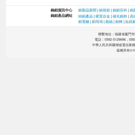
鎢鉬資訊中心
鎢製品新聞
|
鎢視頻
|
鎢鉬百科
|
鎢
鎢鉬產品網站
純鎢產品
|
硬質合金
|
碳化鎢粉
|
高
鉬電極
|
鉬坩堝
|
鉬絲
|
鉬棒
|
鈦鋯
聯繫地址：福建省廈門市軟
電話：0592-5129696，0592-
中華人民共和國增值電信業
版權所有©19