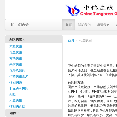
鉬、鉬合金
首頁
關於我們
聯繫我們
鉬與農業>>
首頁
/
花生缺鉬
大豆缺鉬
花生缺鉬
柑橘缺鉬
果樹缺鉬
花生缺鉬的主要症狀是生長不良、
花椰菜缺鉬
葉片佈滿斑點，甚至發生螺旋狀扭
下降。其症狀與缺氮相似，但缺氮
作物缺鉬圖片
補鉬的藥
補鉬的方法：
調節土壤酸鹼度：土壤酸鹼度與土
非硫磷有機鉬
在PH3—6之間。PH6以上吸附減
鉬肥
吸收，應將PH值調整為6.5—7.
人體缺鉬
畝，既可調整土壤酸鹼度，還可改
常用的氯化鉀、氯化銨及過磷酸鈣
補鉬的食物
氮肥以尿素為主，鉀肥以硫酸鉀為
鉬粉>>
增施有機肥：增施有機肥，提高土