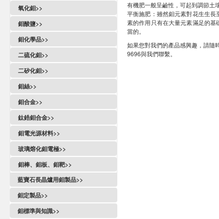
有機肥一般呈鹼性，可起到調節土
氧化鉬>>
平衡施肥：雖然鉬元素對花生生長
素的作用只有在大量元素滿足的基
鉬酸鹽>>
當的。
鉬化學品>>
如果您對我們的產品感興趣，請隨
9696與我們聯繫。
二硫化鉬>>
二矽化鉬>>
鉬絲>>
鉬合金>>
鈦鋯鉬合金>>
鉬電光源材料>>
玻璃熔化鉬電極>>
鉬棒、鉬板、鉬靶>>
藍寶石長晶爐用鉬製品>>
鉬定製品>>
鉬標準與知識>>