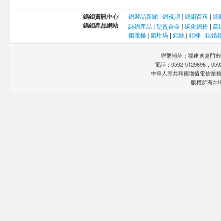
鎢鉬資訊中心
鎢製品新聞
|
鎢視頻
|
鎢鉬百科
|
鎢
鎢鉬產品網站
純鎢產品
|
硬質合金
|
碳化鎢粉
|
高
鉬電極
|
鉬坩堝
|
鉬絲
|
鉬棒
|
鈦鋯
聯繫地址：福建省廈門市軟
電話：0592-5129696，0592-
中華人民共和國增值電信業
版權所有©19