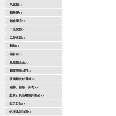
氧化鉬>>
鉬酸鹽>>
鉬化學品>>
二硫化鉬>>
二矽化鉬>>
鉬絲>>
鉬合金>>
鈦鋯鉬合金>>
鉬電光源材料>>
玻璃熔化鉬電極>>
鉬棒、鉬板、鉬靶>>
藍寶石長晶爐用鉬製品>>
鉬定製品>>
鉬標準與知識>>