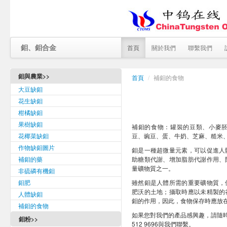
鉬、鉬合金
首頁
關於我們
聯繫我們
鉬與農業>>
首頁
/
補鉬的食物
大豆缺鉬
花生缺鉬
柑橘缺鉬
果樹缺鉬
補鉬的食物：罐裝的豆類、小麥
花椰菜缺鉬
豆、豌豆、蛋、牛奶、芝麻、糙米
作物缺鉬圖片
鉬是一種超微量元素，可以促進人
補鉬的藥
助糖類代謝、增加脂肪代謝作用、
量礦物質之一。
非硫磷有機鉬
鉬肥
雖然鉬是人體所需的重要礦物質，
肥沃的土地；攝取時應以未精製的
人體缺鉬
鉬的作用，因此，食物保存時應放
補鉬的食物
如果您對我們的產品感興趣，請隨
鉬粉>>
512 9696與我們聯繫。