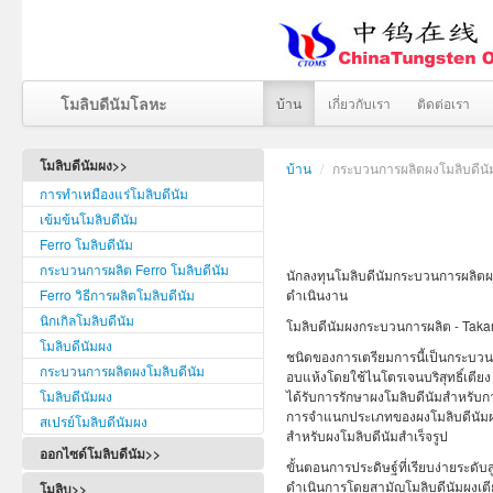
โมลิบดีนัมโลหะ
บ้าน
เกี่ยวกับเรา
ติดต่อเรา
โมลิบดีนัมผง>>
บ้าน
/
กระบวนการผลิตผงโมลิบดีนั
การทำเหมืองแร่โมลิบดีนัม
เข้มข้นโมลิบดีนัม
Ferro โมลิบดีนัม
กระบวนการผลิต Ferro โมลิบดีนัม
นักลงทุนโมลิบดีนัมกระบวนการผลิตผ
Ferro วิธีการผลิตโมลิบดีนัม
ดำเนินงาน
นิกเกิลโมลิบดีนัม
โมลิบดีนัมผงกระบวนการผลิต - Tak
โมลิบดีนัมผง
ชนิดของการเตรียมการนี้เป็นกระบว
กระบวนการผลิตผงโมลิบดีนัม
อบแห้งโดยใช้ไนโตรเจนบริสุทธิ์เตีย
โมลิบดีนัมผง
ได้รับการรักษาผงโมลิบดีนัมสำหรั
การจำแนกประเภทของผงโมลิบดีนัมผ
สเปรย์โมลิบดีนัมผง
สำหรับผงโมลิบดีนัมสำเร็จรูป
ออกไซด์โมลิบดีนัม>>
ขั้นตอนการประดิษฐ์ที่เรียบง่ายระดั
ดำเนินการโดยสามัญโมลิบดีนัมผงเตียง
โมลิบ>>