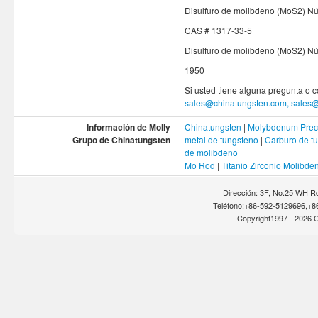
Disulfuro de molibdeno (MoS2) N
CAS # 1317-33-5
Disulfuro de molibdeno (MoS2) 
1950
Si usted tiene alguna pregunta o c
sales@chinatungsten.com, sales
Información de Molly
Chinatungsten
|
Molybdenum Prec
Grupo de Chinatungsten
metal de tungsteno
|
Carburo de t
de molibdeno
Mo Rod
|
Titanio Zirconio Molibde
Dirección: 3F, No.25 WH Rd
Teléfono:+86-592-5129696,+8
Copyright1997 -
2026 