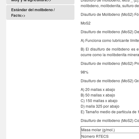
molibdeno, molibdenita, sulfuro de
Estándar del molibdeno /
Disulfuro de Molibdeno (MoS2) Fó
Facts>>
MoS2
Disulfuro de molibdeno (MoS2) De
A) Funciona como lubricante límite
B) El disulfuro de molibdeno es e
ocurre como la molibdenita mineral
Disulfuro de molibdeno (MoS2) Pro
98%
Disulfuro de molibdeno (MoS2) Gra
A) 20 mallas x abajo
B) 50 mallas x abajo
C) 150 mallas x abajo
D) malla 325 por abajo
E) Tamaño medio de partícula de 1 
Disulfuro de molibdeno (MoS2) Con
Masa molar (g/mol.)
Número RTECS