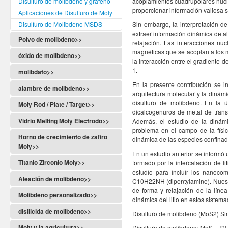
Disulfuro de molibdeno y grafeno
acoplamientos cuadrupolares nucle
proporcionar información valiosa 
Aplicaciones de Disulfuro de Moly
Disulfuro de Molibdeno MSDS
Sin embargo, la interpretación d
extraer información dinámica deta
Polvo de molibdeno>>
relajación. Las interacciones nu
magnéticas que se acoplan a los 
óxido de molibdeno>>
la interacción entre el gradiente 
1.
molibdato>>
En la presente contribución se in
alambre de molibdeno>>
arquitectura molecular y la dinámi
disulfuro de molibdeno. En la 
Moly Rod / Plate / Target>>
dicalcogenuros de metal de trans
Vidrio Melting Moly Electrodo>>
Además, el estudio de la dinámic
problema en el campo de la físic
Horno de crecimiento de zafiro
dinámica de las especies confina
Moly>>
En un estudio anterior se informó
Titanio Zirconio Moly>>
formado por la intercalación de l
estudio para incluir los nanoc
Aleación de molibdeno>>
C10H22NH (dipentylamine). Nuestr
de forma y relajación de la líne
Molibdeno personalizado>>
dinámica del litio en estos sistema
disilicida de molibdeno>>
Disulfuro de molibdeno (MoS2) Si
Moly y la agricultura>>
Disulfuro de molibdeno; MoS _ {2},