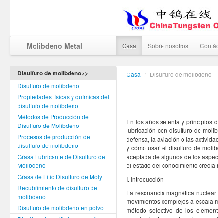
Molibdeno Metal
Casa
Sobre nosotros
Contá
Disulfuro de molibdeno>>
Casa
/
Disulfuro de molibdeno
Disulfuro de molibdeno
Propiedades físicas y químicas del
disulfuro de molibdeno
Métodos de Producción de
En los años setenta y principios 
Disulfuro de Molibdeno
lubricación con disulfuro de moli
Procesos de producción de
defensa, la aviación o las activid
disulfuro de molibdeno
y cómo usar el disulfuro de molib
Grasa Lubricante de Disulfuro de
aceptada de algunos de los aspect
Molibdeno
el estado del conocimiento crecía
Grasa de Litio Disulfuro de Moly
I. Introducción
Recubrimiento de disulfuro de
La resonancia magnética nuclear 
molibdeno
movimientos complejos a escala 
Disulfuro de molibdeno en polvo
método selectivo de los elemento