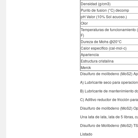
Densidad (g/cm3)
Punto de fusion (°C) decomp
pH Valor (10% Sol acuoso.)
Olor
Temperaturas de funcionamiento 
F)
Dureza de Mohs @20°C
Calor específico (cal-mol-c)
Apariencia
Estructura cristalina
Merck
Disulfuro de molibdeno (MoS2) Apl
A) Lubricante seco para operacion
B) Lubricante de mantenimiento do
C) Aditivo reductor de fricción par
Disulfuro de molibdeno (MoS2) Op
Una lata de lata, lata de 5 libras,
Disulfuro de Molibdeno (MoS2) TSC
Listado