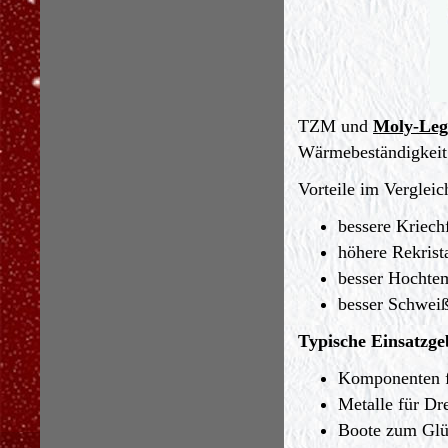
TZM und
Moly-Leg
Wärmebeständigkeit 
Vorteile im Verglei
bessere Kriechf
höhere Rekrist
besser Hochtem
besser Schweiß
Typische Einsatzge
Komponenten f
Metalle für Dr
Boote zum Glüh