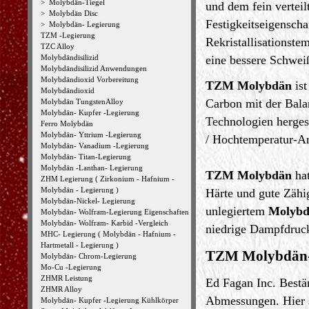
>
Molybdän-Tiegel
und dem fein verteil
>
Molybdän Disc
Festigkeitseigensch
>
Molybdän- Legierung
TZM -Legierung
Rekristallisationste
TZC Alloy
Molybdändisilizid
eine bessere Schweiß
Molybdändisilizid Anwendungen
Molybdändioxid Vorbereitung
TZM Molybdän
ist
Molybdändioxid
Carbon mit der Bal
Molybdän TungstenAlloy
Molybdän- Kupfer -Legierung
Technologien herges
Ferro Molybdän
Molybdän- Yttrium -Legierung
/ Hochtemperatur-A
Molybdän- Vanadium -Legierung
Molybdän- Titan-Legierung
Molybdän -Lanthan- Legierung
TZM Molybdän
hat
ZHM Legierung ( Zirkonium - Hafnium -
Molybdän - Legierung )
Härte und gute Zähi
Molybdän-Nickel- Legierung
unlegiertem
Molyb
Molybdän- Wolfram-Legierung Eigenschaften
Molybdän- Wolfram- Karbid -Vergleich
niedrige Dampfdruck
MHC- Legierung ( Molybdän - Hafnium -
Hartmetall - Legierung )
TZM Molybdän-
Molybdän- Chrom-Legierung
Mo-Cu -Legierung
ZHMR Leistung
Ed Fagan Inc. Best
ZHMR Alloy
Abmessungen. Hier s
Molybdän- Kupfer -Legierung Kühlkörper