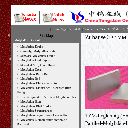
|
Home Page
|
About Us
|
Contact Us
|
Visit Us
|
简体中文
|
Site Map
Zuhause
>>
TZM
Molybdän- Produkte
>
Molybdän-Draht
>
Gereinigt Molybdän-Draht
>
Schwarz Molybdän-Draht
>
Molybdän-Draht Spray
>
Stranded Molybdän-Draht
>
Molybdän Dorn
>
Molybdän- Rod / Bar
>
Molybdän Rod
>
Molybdän- Elektroden- Bar
>
Molybdän- Elektroden -Eigenschaften
Heilig
>
Hochtemperatur -Assistent Molybdän- Bar
>
Molybdän Blatt
>
Molybdän- Blatt / Folie
>
Molybdän Sputtertarget
TZM-Legierung (Hoch
>
Molybdän-Target Breast Cancer.Html
>
Molybdän Zielcomputer Fotografie
Partikel-Molybdän-L
Brustkrebs