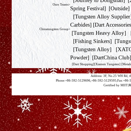
[
Journey to Dongshan
] [
Ours Teams>
Spring Festival
] [
Outside
]
[
Tungsten Alloy Supplier
Carbides
] [
Dart Accessorie
Chinatungsten Group>
[
Tungsten Heavy Alloy
] 
[
Fishing Sinkers
] [
Tungs
[
Tungsten Alloy
] [
XAT
Powder
] [
DartChina Club
[
Dart Shopping
][
Xiamen Tungsten
]
[Metals
Address: 3F, No.25 WH Rd, t
Phone:+86-592-5129696,+86-592-5129595;Fax:+86-5
Certified by MIIT:
闽