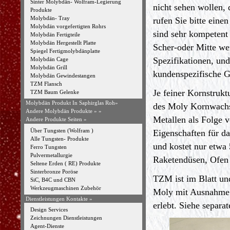
Sinter Molybdän- Wolfram-Legierung
nicht sehen wollen,
Produkte
Molybdän- Tray
rufen Sie bitte eine
Molybdän vorgefertigten Rohrs
sind sehr kompetent 
Molybdän Fertigteile
Molybdän Hergestellt Platte
Scher-oder Mitte w
Spiegel Fertigmolybdänplatte
Spezifikationen, un
Molybdän Cage
Molybdän Grill
kundenspezifische 
Molybdän Gewindestangen
TZM Flansch
Je feiner Kornstruk
TZM Baum Gelenke
Molybdän Produkt In Saphirglas Roh»
des Moly Kornwachs
Andere Molybdän Produkte »
»
Metallen als Folge 
Andere Produkte Seiten »
Über Tungsten (Wolfram )
Eigenschaften für d
Alle Tungsten- Produkte
und kostet nur etwa
Ferro Tungsten
Pulvermetallurgie
Raketendüsen, Ofen B
Seltene Erden ( RE) Produkte
Sinterbronze Poröse
TZM ist im Blatt un
SiC, B4C und CBN
Werkzeugmaschinen Zubehör
Moly mit Ausnahme 
Dienstleistungen Kontakte »
erlebt.
Siehe separa
Design Services
Zeichnungen Dienstleistungen
Agent-Dienste