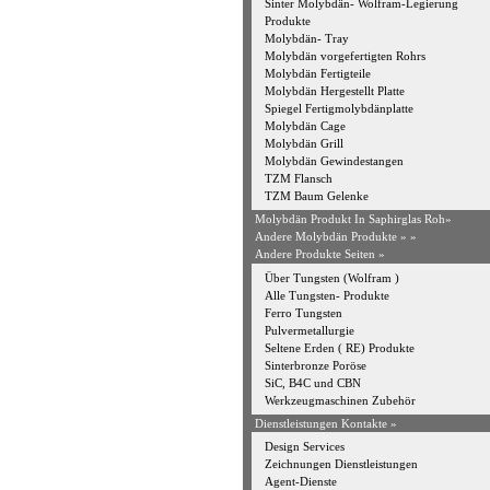
Sinter Molybdän- Wolfram-Legierung
Produkte
Molybdän- Tray
Molybdän vorgefertigten Rohrs
Molybdän Fertigteile
Molybdän Hergestellt Platte
Spiegel Fertigmolybdänplatte
Molybdän Cage
Molybdän Grill
Molybdän Gewindestangen
TZM Flansch
TZM Baum Gelenke
Molybdän Produkt In Saphirglas Roh»
Andere Molybdän Produkte »
»
Andere Produkte Seiten »
Über Tungsten (Wolfram )
Alle Tungsten- Produkte
Ferro Tungsten
Pulvermetallurgie
Seltene Erden ( RE) Produkte
Sinterbronze Poröse
SiC, B4C und CBN
Werkzeugmaschinen Zubehör
Dienstleistungen Kontakte »
Design Services
Zeichnungen Dienstleistungen
Agent-Dienste