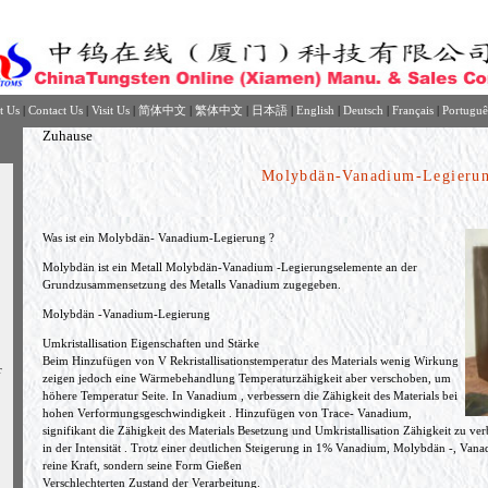
t Us
|
Contact Us
|
Visit Us
|
简体中文
|
繁体中文
|
日本語
|
English
|
Deutsch
|
Français
|
Portuguê
Zuhause
Molybdän-Vanadium-Legieru
Was ist ein Molybdän- Vanadium-Legierung ?
Molybdän ist ein Metall Molybdän-Vanadium -Legierungselemente an der
Grundzusammensetzung des Metalls Vanadium zugegeben.
Molybdän -Vanadium-Legierung
Umkristallisation Eigenschaften und Stärke
Beim Hinzufügen von V Rekristallisationstemperatur des Materials wenig Wirkung
r
zeigen jedoch eine Wärmebehandlung Temperaturzähigkeit aber verschoben, um
höhere Temperatur Seite. In Vanadium , verbessern die Zähigkeit des Materials bei
hohen Verformungsgeschwindigkeit . Hinzufügen von Trace- Vanadium,
signifikant die Zähigkeit des Materials Besetzung und Umkristallisation Zähigkeit zu ver
in der Intensität . Trotz einer deutlichen Steigerung in 1% Vanadium, Molybdän -, Van
reine Kraft, sondern seine Form Gießen
Verschlechterten Zustand der Verarbeitung.