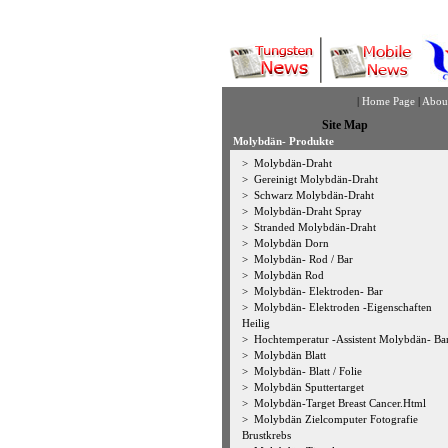
|
Home Page
|
Abou
Site Map
Molybdän- Produkte
>
Molybdän-Draht
>
Gereinigt Molybdän-Draht
>
Schwarz Molybdän-Draht
>
Molybdän-Draht Spray
>
Stranded Molybdän-Draht
>
Molybdän Dorn
>
Molybdän- Rod / Bar
>
Molybdän Rod
>
Molybdän- Elektroden- Bar
>
Molybdän- Elektroden -Eigenschaften
Heilig
>
Hochtemperatur -Assistent Molybdän- Ba
>
Molybdän Blatt
>
Molybdän- Blatt / Folie
>
Molybdän Sputtertarget
>
Molybdän-Target Breast Cancer.Html
>
Molybdän Zielcomputer Fotografie
Brustkrebs