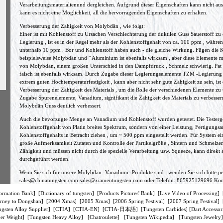
Verarbeitungsmaterialienund dergleichen. Aufgrund dieser Eigenschaften kann nicht au
kann es nicht eine Möglichkeit, all die hervorragenden Eigenschaften zu erhalten.
Verbesserung der Zähigkeit von Molybdän , wie folgt:
Einer ist mit Kohlenstoff zu Ursachen Verschlechterung der duktilen Guss Sauerstoff 
Legierung , ist es in der Regel mehr als der Kohlenstoffgehalt von ca. 100 ppm , währen
unterhalb 10 ppm . Bor und Kohlenstoff haben auch - die gleiche Wirkung. Fügen die Kl
beispielsweise Molybdän und " Aluminium ist ebenfalls wirksam , aber diese Elemente 
von Molybdän, einem großen Unterschied in den Dampfdruck , Schmelz schwierig. Pat is
falsch ist ebenfalls wirksam. Durch Zugabe dieser Legierungselemente TZM -Legierung 
extrem guten Hochtemperaturfestigkeit , kann aber nicht sehr gute Zähigkeit zu sein, ist
Verbesserung der Zähigkeit des Materials , um die Rolle der verschiedenen Elemente zu 
Zugabe Spurenelemente, Vanadium, signifikant die Zähigkeit des Materials zu verbesser
Molybdän Guss deutlich verbessert.
Auch die bevorzugte Menge an Vanadium und Kohlenstoff wurden getestet. Die Testergebn
Kohlenstoffgehalt von Platin breites Spektrum, sondern von einer Leistung, Fertigungs
Kohlenstoffgehalts in Betracht ziehen , um ~ 500 ppm eingestellt werden. Für System 
große Aufmerksamkeit Zutaten und Kontrolle der Partikelgröße , Sintern und Schmelzen
Zähigkeit und müssen nicht durch die spezielle Verarbeitung usw. Squeeze, kann dire
durchgeführt werden.
Wenn Sie sich für unsere Molybdän -Vanadium- Produkte sind , wenden Sie sich bitte pe
sales@chinatungsten.com
sales@xiamentungsten.com
oder Telefon: 865925129696 Kont
ormation Bank
] [
Dictionary of tungsten
] [
Products Pictures' Bank
] [
Live Video of Processing
] 
rney to Dongshan
] [
2004 Xmas
] [
2005 Xmas
] [
2006 Spring Festival
] [
2007 Spring Festival
] 
gsten Alloy Supplier
] [
CTIA
] [
CTIA-EN
] [
CTIA-日本語
] [
Tungsten Carbides
] [
Dart Accessor
er Weight
] [
Tungsten Heavy Alloy
] [
Chatroulette
] [
Tungsten Wikipedia
] [
Tungsten Jewelry