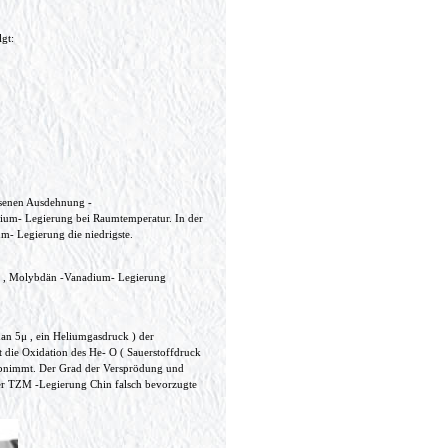
gt:
ssenen Ausdehnung -
ium- Legierung bei Raumtemperatur. In der
m- Legierung die niedrigste.
ng , Molybdän -Vanadium- Legierung
han 5μ , ein Heliumgasdruck ) der
die Oxidation des He- O ( Sauerstoffdruck
abnimmt. Der Grad der Versprödung und
der TZM -Legierung Chin falsch bevorzugte