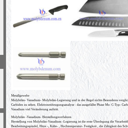
Metallgewebe
Molybdän- Vanadium- Molybdän-Legierung und in der Regel nichts Besonderes vergli
Carbiden zu sehen. Elektronenbeugungsanalyse : das ausgefällte Phase Mo: C-Typ- Carb
Vanadium viel Veränderung auftritt.
Molybdän -Vanadium- Herstellungsverfahren
Herstellung von Molybdän-Vanadium -Legierung ist die erste Überlegung die Verarbeitba
Bearbeitungsspindel, Hitze -, Kälte- , Hochtemperatur- Festigkeit , die Zähigkeit des S