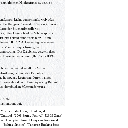
s dem gleichen Mechanismus zu sein, so
zu entfernen. Lichtbogenschmelz Molybdän-
d die Menge an Sauerstoff Station Arbeiter
asse der Seltenerdmetalle wie
mit großen Unterschied im Schmelzpunkt
t jetzt bekannt und fügte hinzu, Kinn,
hergestellt . TZM- Legierung weist einen
 die Verarbeitung schwierig. Zur
untersuchen. Die Ergebnisse zeigten, dass:
n. Elastizität Vanadium 0,025 % bis 0,1%
isse zeigten, dass: die zulässige
anforderungen , um den Bereich des
eine homogene Legierung Barren , muss
 Elektrode zahlen. Diese Legierung Barren
kt aus der üblichen Warmumformung
r E-Mail :
akt mit uns auf.
[
Videos of Machining
] [
Catalogs
]
[
Outside
] [
2008 Spring Festival
] [
2009 Xmas
]
ies
] [
Tungsten Wire
] [
Tungsten Bars/Rods
]
] [
Fishing Sinkers
] [
Tungsten Bucking bars
]