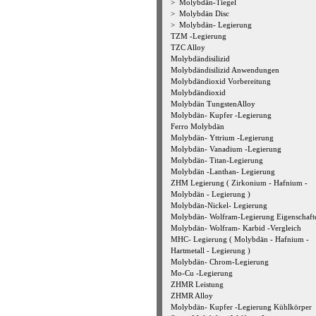
>
Molybdän-Tiegel
>
Molybdän Disc
>
Molybdän- Legierung
TZM -Legierung
TZC Alloy
Molybdändisilizid
Molybdändisilizid Anwendungen
Molybdändioxid Vorbereitung
Molybdändioxid
Molybdän TungstenAlloy
Molybdän- Kupfer -Legierung
Ferro Molybdän
Molybdän- Yttrium -Legierung
Molybdän- Vanadium -Legierung
Molybdän- Titan-Legierung
Molybdän -Lanthan- Legierung
ZHM Legierung ( Zirkonium - Hafnium -
Molybdän - Legierung )
Molybdän-Nickel- Legierung
Molybdän- Wolfram-Legierung Eigenschaft
Molybdän- Wolfram- Karbid -Vergleich
MHC- Legierung ( Molybdän - Hafnium -
Hartmetall - Legierung )
Molybdän- Chrom-Legierung
Mo-Cu -Legierung
ZHMR Leistung
ZHMR Alloy
Molybdän- Kupfer -Legierung Kühlkörper