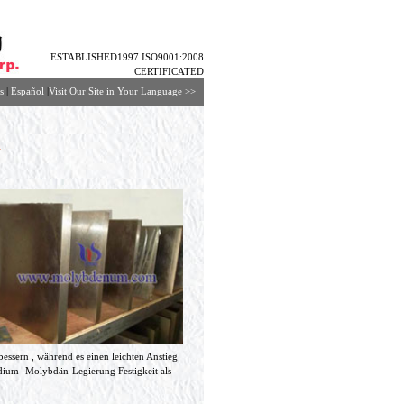
ESTABLISHED1997 ISO9001:2008
CERTIFICATED
s
|
Español
|
Visit Our Site in Your Language
>>
n
bessern , während es einen leichten Anstieg
adium- Molybdän-Legierung Festigkeit als