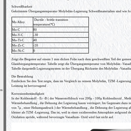
Schweißbarkeit
Gekrümmte Übergangstemperatur Molybdän-Legierung Schweißmaterialien sind wie fol
Ductile - brittle transition
Mo Alloy
temperature(℃)
Mo-C
80
Mo-V-C
-30
Mo-Ti-C
40
Mo-Zr-C
-20
Mo-Ni-C
0
Zeigt die Biegetest auf einem 1 mm dicken Folie nach dem geschweißten Teil der geme
Glasübergangstemperatur. Tabelle zeigt die Übergangstemperatur von Molybdän -Vanad
Tabelle dargestellt Legierungssystem ist der Übergang Rückseite des Molybdän -Vanadiu
Die Bestrahlung
Entdecken Sie den Test zeigte, dass im Vergleich zu reinem Molybdän, TZM -Legieru
Leistung ist hervorragend .
en
Korrosionsbeständigkeit
In der Kohlenstoff - Er -B ( der Wasserstoffdruck von 200μ - 100μ Kohlendioxid , Met
Wärmebehandlung , die Dehnung der Legierung kaum verringert. Im Gegensatz dazu ist 
von 7μ , einer Heliumgasdruck ) der Wärmebehandlung , die Dehnung der Legierung 
kleiner als TZM -Legierung. Das ist, weil in einer oxidierenden Atmosphäre aufgrund 
Oxidation spröde, während bevorzugte Vanadium- Oxid wird fast nicht auf.