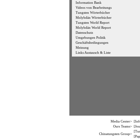
Information Bank
Videos von Bearbeitungs
Tungsten Wörterbücher
Molybdän Wörterbücher
Tungsten World Report
Molybdän World Report
Datenschutz
Umgebungen Politik
Geschäftsbedingungen
Meinung
Links Austausch & Liste
Media Center>
[
Inf
Ours Teams>
[
Jou
[
Tun
Chinatungsten Group>
[
Pap