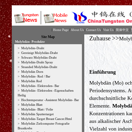
|
Home Page
|
About Us
|
Contact Us
|
Visit Us
|
简体中文
|
Site Map
Zuhause
>>
Moly
Molybdän- Produkte
>
Molybdän-Draht
>
Gereinigt Molybdän-Draht
>
Schwarz Molybdän-Draht
>
Molybdän-Draht Spray
>
Stranded Molybdän-Draht
Einführung
>
Molybdän Dorn
>
Molybdän- Rod / Bar
>
Molybdän Rod
Molybdän (Mo) och 
>
Molybdän- Elektroden- Bar
Periodensystems. Au
>
Molybdän- Elektroden -Eigenschaften
Heilig
durchschnittliche K
>
Hochtemperatur -Assistent Molybdän- Bar
>
Molybdän Blatt
Elemente.
Molybd
>
Molybdän- Blatt / Folie
Konzentrationen kan
>
Molybdän Sputtertarget
>
Molybdän-Target Breast Cancer.Html
aus alkalischer Asc
>
Molybdän Zielcomputer Fotografie
Vielzahl von indust
Brustkrebs