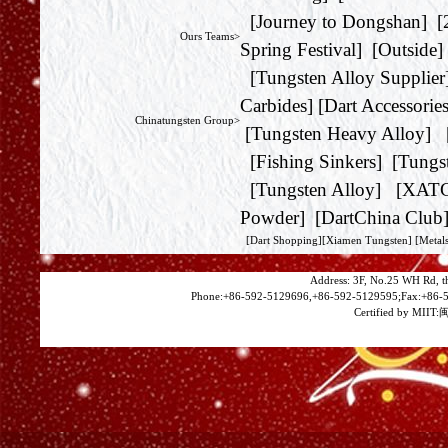
[
Journey to Dongshan
] [
Ours Teams>
Spring Festival
] [
Outside
]
[
Tungsten Alloy Supplier
Carbides
] [
Dart Accessorie
Chinatungsten Group>
[
Tungsten Heavy Alloy
] 
[
Fishing Sinkers
] [
Tungs
[
Tungsten Alloy
] [
XAT
Powder
] [
DartChina Club
[
Dart Shopping
][
Xiamen Tungsten
]
[Metals
Address: 3F, No.25 WH Rd, t
Phone:+86-592-5129696,+86-592-5129595;Fax:+86-5
Certified by MIIT:
闽