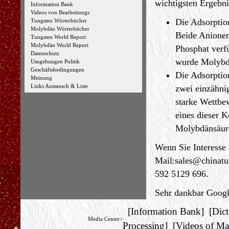
wichtigsten Ergebni
Information Bank
Videos von Bearbeitungs
Die Adsorption
Tungsten Wörterbücher
Molybdän Wörterbücher
Beide Anionen
Tungsten World Report
Molybdän World Report
Phosphat verf
Datenschutz
wurde Molybda
Umgebungen Politik
Geschäftsbedingungen
Die Adsorptio
Meinung
Links Austausch & Liste
zwei einzähn
starke Wettbe
eines dieser K
Molybdänsäur
Wenn Sie Interesse 
Mail:
sales@chinat
592 5129 696.
Sehr dankbar Google
[
Information Bank
] [
Dict
Media Center>
Processing
] [
Videos of Ma