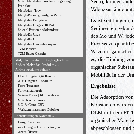
Seen), können ande
Sinter Molybdän- Wolfram-Legierung
Produkte
Valenzzustände unt
Molybdän- Tray
Molybdän vorgefertigten Rohrs
Es ist seit langem
Molybdän Fertigteile
Molybdän Hergestellt Platte
Sedimenten gebunde
Spiegel Fertigmolybdänplatte
Molybdän Cage
des Mo und W. jedo
Molybdän Grill
Prozess zu quantif
Molybdän Gewindestangen
TZM Flansch
W von organischer
TZM Baum Gelenke
es, die Bindung von
Molybdän Produkt In Saphirglas Roh»
Andere Molybdän Produkte »
»
organischer Substa
Andere Produkte Seiten »
Mobilität in der Um
Über Tungsten (Wolfram )
Alle Tungsten- Produkte
Ergebnisse
Ferro Tungsten
Pulvermetallurgie
Seltene Erden ( RE) Produkte
Die Adsorption von
Sinterbronze Poröse
Konstanten wurden
SiC, B4C und CBN
Werkzeugmaschinen Zubehör
DLM mit dem FITEQ
Dienstleistungen Kontakte »
organischer Materie 
Design Services
abgeschlossen und d
Zeichnungen Dienstleistungen
Agent-Dienste