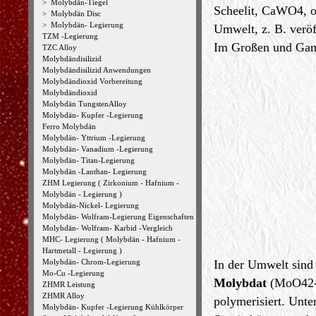
>
Molybdän-Tiegel
Scheelit, CaWO4, 
>
Molybdän Disc
>
Molybdän- Legierung
Umwelt, z. B. veröf
TZM -Legierung
Im Großen und Ganz
TZC Alloy
Molybdändisilizid
Molybdändisilizid Anwendungen
Molybdändioxid Vorbereitung
Molybdändioxid
Molybdän TungstenAlloy
Molybdän- Kupfer -Legierung
Ferro Molybdän
Molybdän- Yttrium -Legierung
Molybdän- Vanadium -Legierung
Molybdän- Titan-Legierung
Molybdän -Lanthan- Legierung
ZHM Legierung ( Zirkonium - Hafnium -
Molybdän - Legierung )
Molybdän-Nickel- Legierung
Molybdän- Wolfram-Legierung Eigenschaften
Molybdän- Wolfram- Karbid -Vergleich
MHC- Legierung ( Molybdän - Hafnium -
Hartmetall - Legierung )
Molybdän- Chrom-Legierung
In der Umwelt sind
Mo-Cu -Legierung
Molybdat
(MoO42-)
ZHMR Leistung
ZHMR Alloy
polymerisiert. Unt
Molybdän- Kupfer -Legierung Kühlkörper