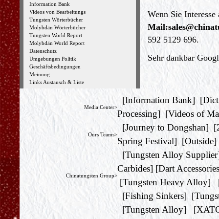
Information Bank
Videos von Bearbeitungs
Wenn Sie Interesse
Tungsten Wörterbücher
Mail:
sales@chinat
Molybdän Wörterbücher
Tungsten World Report
592 5129 696.
Molybdän World Report
Datenschutz
Sehr dankbar Google
Umgebungen Politik
Geschäftsbedingungen
Meinung
Links Austausch & Liste
[
Information Bank
] [
Dict
Media Center>
Processing
] [
Videos of Ma
[
Journey to Dongshan
] [
Ours Teams>
Spring Festival
] [
Outside
]
[
Tungsten Alloy Supplier
Carbides
] [
Dart Accessorie
Chinatungsten Group>
[
Tungsten Heavy Alloy
] 
[
Fishing Sinkers
] [
Tungs
[
Tungsten Alloy
] [
XAT