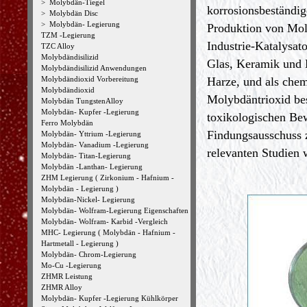
>
Molybdän-Tiegel
korrosionsbeständig
>
Molybdän Disc
>
Molybdän- Legierung
Produktion von Mol
TZM -Legierung
Industrie-Katalysat
TZC Alloy
Molybdändisilizid
Glas, Keramik und E
Molybdändisilizid Anwendungen
Molybdändioxid Vorbereitung
Harze, und als chem
Molybdändioxid
Molybdäntrioxid bes
Molybdän TungstenAlloy
Molybdän- Kupfer -Legierung
toxikologischen Be
Ferro Molybdän
Findungsausschuss 
Molybdän- Yttrium -Legierung
Molybdän- Vanadium -Legierung
relevanten Studien 
Molybdän- Titan-Legierung
Molybdän -Lanthan- Legierung
ZHM Legierung ( Zirkonium - Hafnium -
Molybdän - Legierung )
Molybdän-Nickel- Legierung
Molybdän- Wolfram-Legierung Eigenschaften
Molybdän- Wolfram- Karbid -Vergleich
MHC- Legierung ( Molybdän - Hafnium -
Hartmetall - Legierung )
Molybdän- Chrom-Legierung
Mo-Cu -Legierung
ZHMR Leistung
ZHMR Alloy
Molybdän- Kupfer -Legierung Kühlkörper