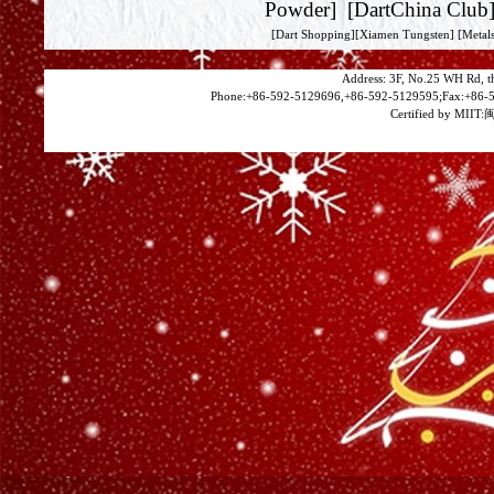
Powder
] [
DartChina Club
[
Dart Shopping
][
Xiamen Tungsten
]
[Metals
Address: 3F, No.25 WH Rd, t
Phone:+86-592-5129696,+86-592-5129595;Fax:+86-5
Certified by MIIT:
闽