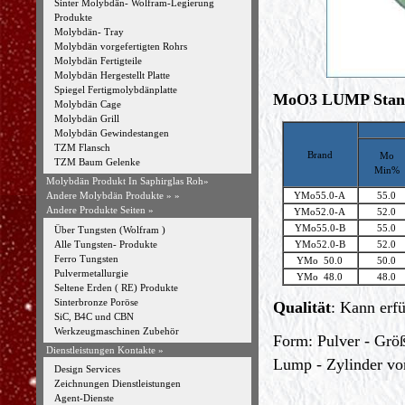
Sinter Molybdän- Wolfram-Legierung
Produkte
Molybdän- Tray
Molybdän vorgefertigten Rohrs
Molybdän Fertigteile
Molybdän Hergestellt Platte
Spiegel Fertigmolybdänplatte
MoO3 LUMP Stand
Molybdän Cage
Molybdän Grill
Molybdän Gewindestangen
TZM Flansch
Brand
Mo
TZM Baum Gelenke
Min%
Molybdän Produkt In Saphirglas Roh»
YMo55.0-A
55.0
Andere Molybdän Produkte »
»
Andere Produkte Seiten »
YMo52.0-A
52.0
YMo55.0-B
55.0
Über Tungsten (Wolfram )
Alle Tungsten- Produkte
YMo52.0-B
52.0
Ferro Tungsten
YMo 50.0
50.0
Pulvermetallurgie
YMo 48.0
48.0
Seltene Erden ( RE) Produkte
Sinterbronze Poröse
Qualität
: Kann erf
SiC, B4C und CBN
Werkzeugmaschinen Zubehör
Form: Pulver - Gr
Dienstleistungen Kontakte »
Lump - Zylinder vo
Design Services
Zeichnungen Dienstleistungen
Agent-Dienste