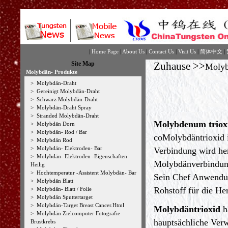
|
Home Page
|
About Us
|
Contact Us
|
Visit Us
|
简体中文
|
Site Map
Zuhause
>>
Molyb
Molybdän- Produkte
>
Molybdän-Draht
>
Gereinigt Molybdän-Draht
>
Schwarz Molybdän-Draht
>
Molybdän-Draht Spray
>
Stranded Molybdän-Draht
Molybdenum triox
>
Molybdän Dorn
>
Molybdän- Rod / Bar
co
Molybdäntrioxid 
>
Molybdän Rod
>
Molybdän- Elektroden- Bar
Verbindung wird her
>
Molybdän- Elektroden -Eigenschaften
Molybdänverbindu
Heilig
>
Hochtemperatur -Assistent Molybdän- Bar
Sein Chef Anwendun
>
Molybdän Blatt
Rohstoff für die He
>
Molybdän- Blatt / Folie
>
Molybdän Sputtertarget
>
Molybdän-Target Breast Cancer.Html
Molybdäntrioxid
ha
>
Molybdän Zielcomputer Fotografie
hauptsächliche Ver
Brustkrebs